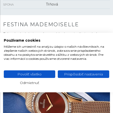
Tŕňová
SPONA
FESTINA MADEMOISELLE
Dámska kolekcia s názvom Modemoiselle je plná
jemných kriviek, zmyselných detailov a príjemných
Používame cookies
módnych farieb. Jednoduché a čisté modely zdobené
Môžeme ich umiestniť na analýzu údajov o našich návštevníkoch, na
zirkónmi sú natoľko úchvatné, že sa kolekcia stala
zlepšenie našich webových stránok, zobrazovanie prispôsobeného
obsahu a na poskytovanie skvelého zážitku z webových stránok. Pre
oficiálnym partnerom Miss France.
viac informácií o cookies používame otvorené nastavenia.
Povoliť všetko
Prispôsobiť nastavenia
Odmietnuť