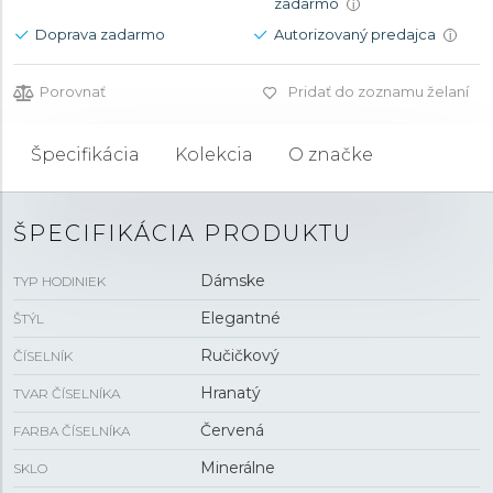
zadarmo
i
Doprava zadarmo
Autorizovaný predajca
i
Porovnať
Pridať do zoznamu želaní
Špecifikácia
Kolekcia
O značke
ŠPECIFIKÁCIA PRODUKTU
Dámske
TYP HODINIEK
Elegantné
ŠTÝL
Ručičkový
ČÍSELNÍK
Hranatý
TVAR ČÍSELNÍKA
Červená
FARBA ČÍSELNÍKA
Minerálne
SKLO