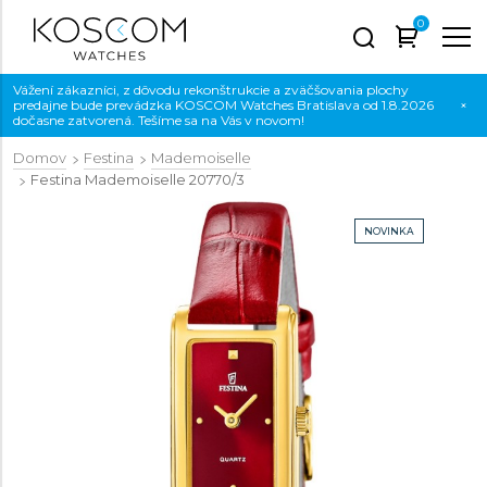
0
Vážení zákazníci, z dôvodu rekonštrukcie a zväčšovania plochy
predajne bude prevádzka KOSCOM Watches Bratislava od 1.8.2026
×
dočasne zatvorená. Tešíme sa na Vás v novom!
Domov
Festina
Mademoiselle
Festina Mademoiselle
20770/3
NOVINKA