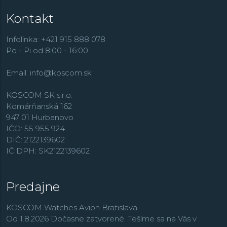
Kontakt
Infolinka: +421 915 888 078
Po - Pi od 8:00 - 16:00
Email:
info@koscom.sk
KOSCOM SK s.r.o.
Komárňanská 162
947 01 Hurbanovo
IČO: 55 955 924
DIČ: 2122139602
IČ DPH: SK2122139602
Predajne
KOSCOM Watches Avion Bratislava
Od 1.8.2026 Dočasne zatvorené. Tešíme sa na Vás v