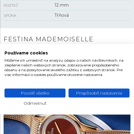
12 mm
ROZTEČ
Tŕňová
SPONA
FESTINA MADEMOISELLE
Dámska kolekcia s názvom Modemoiselle je plná
Používame cookies
jemných kriviek, zmyselných detailov a príjemných
Môžeme ich umiestniť na analýzu údajov o našich návštevníkoch, na
módnych farieb. Jednoduché a čisté modely zdobené
zlepšenie našich webových stránok, zobrazovanie prispôsobeného
zirkónmi sú natoľko úchvatné, že sa kolekcia stala
obsahu a na poskytovanie skvelého zážitku z webových stránok. Pre
viac informácií o cookies používame otvorené nastavenia.
oficiálnym partnerom Miss France.
Povoliť všetko
Prispôsobiť nastavenia
Odmietnuť