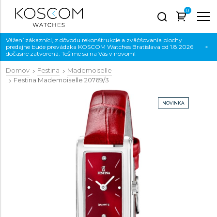
0
Vážení zákazníci, z dôvodu rekonštrukcie a zväčšovania plochy
predajne bude prevádzka KOSCOM Watches Bratislava od 1.8.2026
×
dočasne zatvorená. Tešíme sa na Vás v novom!
Domov
Festina
Mademoiselle
Festina Mademoiselle
20769/3
NOVINKA