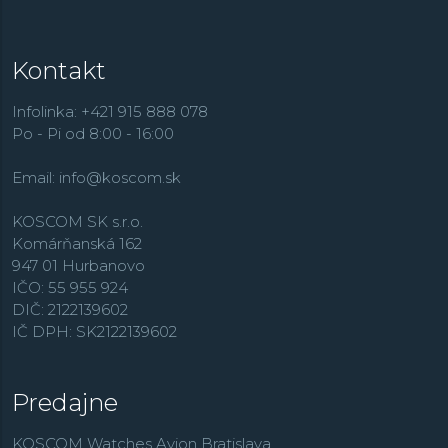
Kontakt
Infolinka: +421 915 888 078
Po - Pi od 8:00 - 16:00
Email:
info@koscom.sk
KOSCOM SK s.r.o.
Komárňanská 162
947 01 Hurbanovo
IČO: 55 955 924
DIČ: 2122139602
IČ DPH: SK2122139602
Predajne
KOSCOM Watches Avion Bratislava