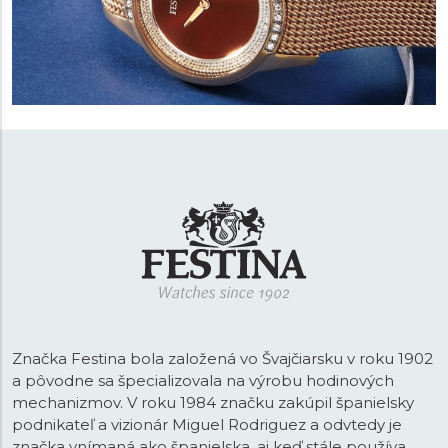
Značka Festina bola založená vo Švajčiarsku v roku 1902
a pôvodne sa špecializovala na výrobu hodinových
mechanizmov. V roku 1984 značku zakúpil španielsky
podnikateľ a vizionár Miguel Rodriguez a odvtedy je
značka vnímaná ako španielska, aj keď stále používa