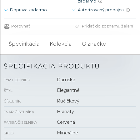
zadarmo
i
Doprava zadarmo
Autorizovaný predajca
i
Porovnať
Pridať do zoznamu želaní
Špecifikácia
Kolekcia
O značke
ŠPECIFIKÁCIA PRODUKTU
Dámske
TYP HODINIEK
Elegantné
ŠTÝL
Ručičkový
ČÍSELNÍK
Hranatý
TVAR ČÍSELNÍKA
Červená
FARBA ČÍSELNÍKA
Minerálne
SKLO