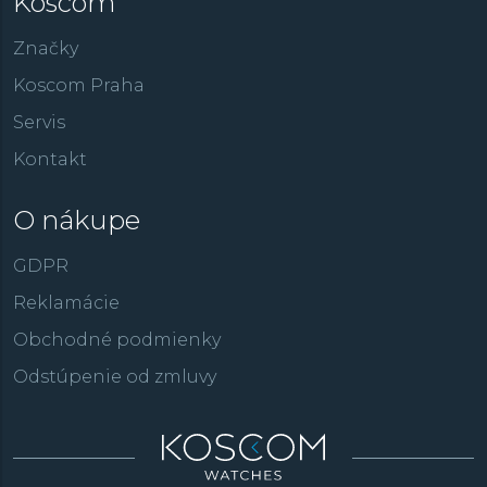
Koscom
Značky
Koscom Praha
Servis
Kontakt
O nákupe
GDPR
Reklamácie
Obchodné podmienky
Odstúpenie od zmluvy