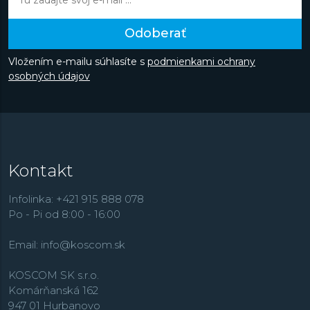
Odoberať
Vložením e-mailu súhlasíte s
podmienkami ochrany
osobných údajov
Kontakt
Infolinka: +421 915 888 078
Po - Pi od 8:00 - 16:00
Email:
info@koscom.sk
KOSCOM SK s.r.o.
Komárňanská 162
947 01 Hurbanovo