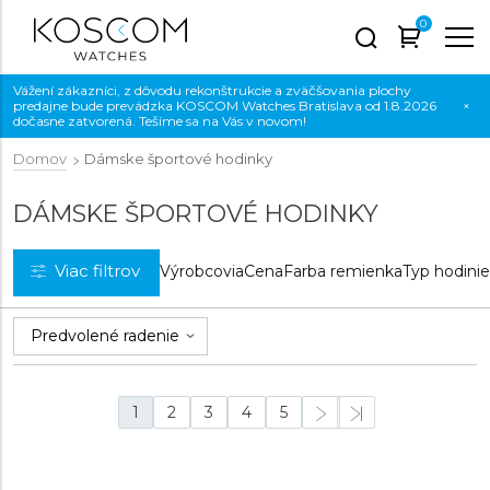
0
Vážení zákazníci, z dôvodu rekonštrukcie a zväčšovania plochy
predajne bude prevádzka KOSCOM Watches Bratislava od 1.8.2026
×
dočasne zatvorená. Tešíme sa na Vás v novom!
Domov
Dámske športové hodinky
DÁMSKE ŠPORTOVÉ HODINKY
Viac filtrov
Výrobcovia
Cena
Farba remienka
Typ hodini
1
2
3
4
5
NOVINKA
NOVINKA