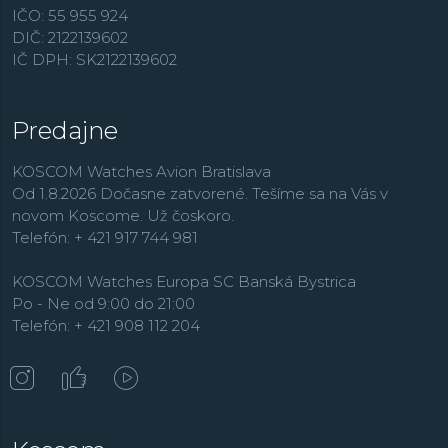
IČO: 55 955 924
DIČ: 2122139602
IČ DPH: SK2122139602
Predajne
KOSCOM Watches Avion Bratislava
Od 1.8.2026 Dočasne zatvorené. Tešíme sa na Vás v
novom Koscome. Už čoskoro.
Telefón: + 421 917 744 981
KOSCOM Watches Europa SC Banská Bystrica
Po - Ne od 9:00 do 21:00
Telefón: + 421 908 112 204