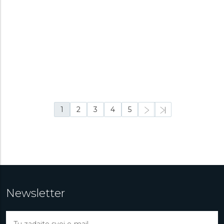
CASIO VINTAGE
ALPINA ALPINER
EXTREME SOLARMETRE
AQ-240EG-9AEF
AL-140N3AE6
Pánske, Dámske
Pánske, Dámske
Skladom na
Skladom na
79,9 €
995 €
predajni
predajni
1
2
3
4
5
Newsletter