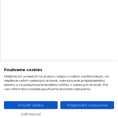
NOVINKA
NOVINKA
37,5
37,5
Používame cookies
Môžeme ich umiestniť na analýzu údajov o našich návštevníkoch, na
FESTINA BOYFRIEND
FESTINA BOYFRIEND
zlepšenie našich webových stránok, zobrazovanie prispôsobeného
COLLECTION
COLLECTION
obsahu a na poskytovanie skvelého zážitku z webových stránok. Pre
viac informácií o cookies používame otvorené nastavenia.
20753/1
20753/2
Dámske
Dámske
Skladom na
Skladom na
149 €
149 €
Povoliť všetko
Prispôsobiť nastavenia
predajni
predajni
Odmietnuť