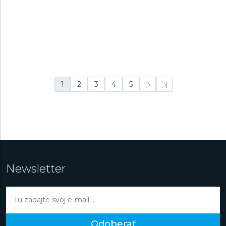
K5845/1
K5845/2
Detské
Detské
24,9 €
24,9 €
Na sklade
Na sklade
1
2
3
4
5
Newsletter
Odoberať