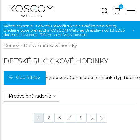
0
Vážení zákazníci, z dôvodu rekonštrukcie a zväčšovania plochy
predajne bude prevádzka KOSCOM Watches Bratislava od 1.8.2026
×
dočasne zatvorená. Tešíme sa na Vás v novom!
Domov
Detské ručičkové hodinky
DETSKÉ RUČIČKOVÉ HODINKY
Viac filtrov
Výrobcovia
Cena
Farba remienka
Typ hodini
1
2
3
4
5
NOVINKA
NOVINKA