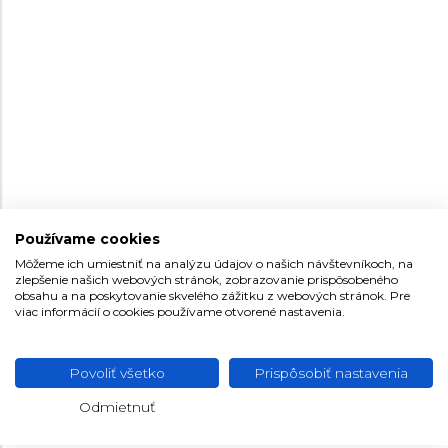
NOVINKA
NOVINKA
38,1
37,3
Používame cookies
Môžeme ich umiestniť na analýzu údajov o našich návštevníkoch, na
CALYPSO MY FIRST
CALYPSO MY FIRST
zlepšenie našich webových stránok, zobrazovanie prispôsobeného
WATCH
WATCH
obsahu a na poskytovanie skvelého zážitku z webových stránok. Pre
viac informácií o cookies používame otvorené nastavenia.
K5882/1
K5881/4
Detské
Detské
39,9 €
34,9 €
Na sklade
Na sklade
Povoliť všetko
Prispôsobiť nastavenia
Odmietnuť
NOVINKA
NOVINKA