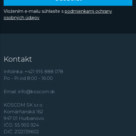
Vložením e-mailu súhlasíte s
podmienkami ochrany
osobných údajov
Kontakt
Infolinka: +421 915 888 078
Po - Pi od 8:00 - 16:00
Email:
info@koscom.sk
KOSCOM SK s.r.o.
Komárňanská 162
947 01 Hurbanovo
IČO: 55 955 924
DIČ: 2122139602