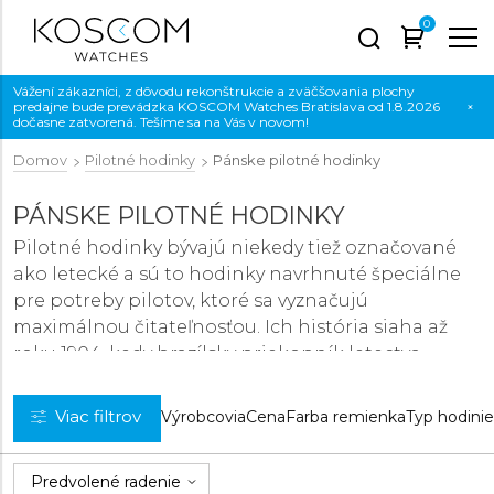
0
Vážení zákazníci, z dôvodu rekonštrukcie a zväčšovania plochy
predajne bude prevádzka KOSCOM Watches Bratislava od 1.8.2026
×
dočasne zatvorená. Tešíme sa na Vás v novom!
Domov
Pilotné hodinky
Pánske pilotné hodinky
PÁNSKE PILOTNÉ HODINKY
Pilotné hodinky bývajú niekedy tiež označované
ako letecké a sú to hodinky navrhnuté špeciálne
pre potreby pilotov, ktoré sa vyznačujú
maximálnou čitateľnosťou. Ich história siaha až
roku 1904, kedy brazílsky priekopník letectva
Alberto Santos-Dumont obdržal špeciálne
hodinky od jeho priateľa, ktorým nebol nikto iný
Viac filtrov
Výrobcovia
Cena
Farba remienka
Typ hodini
ako samotný Louis Cartier. Ten mu zostrojil
jednoducho čitateľné a hlavne náramkové
hodinky pre jednoduchý odpočet času počas letov.