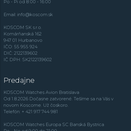
Po - Pi od 8:00 - 16:00
Email:
info@koscom.sk
KOSCOM SK s.r.o.
Komárňanská 162
947 01 Hurbanovo
IČO: 55 955 924
DIČ: 2122139602
IČ DPH: SK2122139602
Predajne
KOSCOM Watches Avion Bratislava
Od 1.8.2026 Dočasne zatvorené. Tešíme sa na Vás v
novom Koscome. Už čoskoro.
Telefón: + 421 917 744 981
KOSCOM Watches Europa SC Banská Bystrica
Po - Ne od 9:00 do 21:00