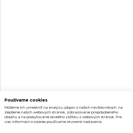
ALPINA STARTIMER PILOT
ALPINA STARTIMER PILOT
QUARTZ CHRONOGRAPH
AUTOMATIC
BIG DATE
AL-372GRS4S26B
AL-525G4TS26
Pánske
Pánske
Skladom na
Skladom na
1 195 €
1 250 €
predajni
predajni
Používame cookies
Môžeme ich umiestniť na analýzu údajov o našich návštevníkoch, na
zlepšenie našich webových stránok, zobrazovanie prispôsobeného
obsahu a na poskytovanie skvelého zážitku z webových stránok. Pre
41
41
viac informácií o cookies používame otvorené nastavenia.
ALPINA STARTIMER PILOT
ALPINA STARTIMER PILOT