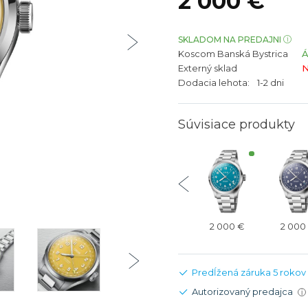
2 000 €
bíjateľný akumulátor
Batožina na odbavenie
Riadené GPS
Rado
Rado
TAG Heu
TAG Heu
SKLADOM NA PREDAJNI
Koscom Banská Bystrica
Všetky zn
Všetky z
Externý sklad
N
Dodacia lehota:
1-2 dni
Súvisiace produkty
2 250 €
2 000 €
2 400 €
2 000 €
2 000
Predĺžená záruka 5 rokov
Autorizovaný predajca
i