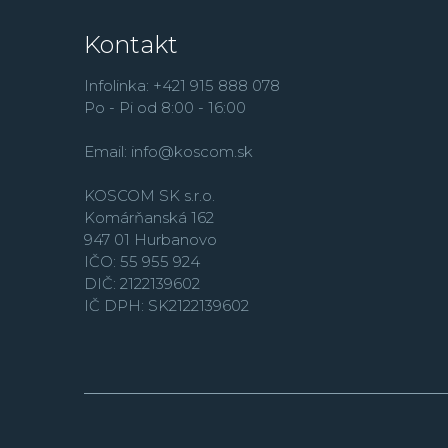
Kontakt
Infolinka: +421 915 888 078
Po - Pi od 8:00 - 16:00
Email:
info@koscom.sk
KOSCOM SK s.r.o.
Komárňanská 162
947 01 Hurbanovo
IČO: 55 955 924
DIČ: 2122139602
IČ DPH: SK2122139602