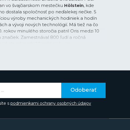
tian vo švajčiarskom mestečku
Hölstein
, kde
no dostala spoločnosť po neďalekej riečke. S
díciou výroby mechanických hodiniek a hodín
ách a vývoji nových technológií. Má tiež na čo
. rokov minulého storočia patril Oris medzi 10
 značiek. Zamestnával 800 ľudí a ročná
iek dosahovala 1,2 milióna kusov.
načka do dnes vyrába iba
mechanické hodinky s
tickým náťahom
. Nie je sa čomu diviť, že v roku
hodinárskeho priemyslu tzv. „nový štandard“ so
in-house strojčekom Oris
Calibre 400
. Jeho
ké vlastnosti vďaka použitiu kremíkového
vy,
päťdňová rezerva chodu
a
desaťročná
Odoberať
ujú nový štandard pre švajčiarske mechanické
íte s
podmienkami ochrany osobných údajov
od samotného počiatku typické
pilotné hodinky
.
ch hodiniek Big Crown Pointer Date bol
1938 a do dnešnej doby priznal len veľmi málo
 v oblasti výroby hodiniek pre pilotov nadväzuje