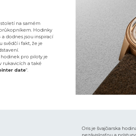
0. století na samém
u průkopníkem. Hodinky
8
a dodnes jsou inspirací
svědčí i fakt, že je
dstavení.
odinek pro piloty je
v rukavicích a také
inter date
“.
Oris je švajčiarska hodi
nezávislosťou a prístupo