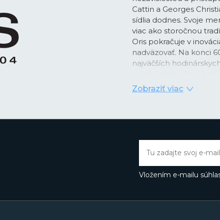
Cattin a Georges Chris
sídlia dodnes. Svoje me
viac ako storočnou tra
Oris pokračuje v inováci
nadväzovať. Na konci 60
najväčších hodinárskych
produkcia hodín a hodin
Zobraziť viac
Zaujímavosťou je, že z
ručným
alebo
automa
2020 Oris priniesol do 
svojim manufaktúrnym 
výnimočné antimagnetic
krokového kolesa a kot
záruka
skutočne stanov
hodinky.
Vložením e-mailu súhlas
Pre značku Oris sú už 
Ikonický model letecký
predstavený už v roku 
zmien. Na dlhú tradíciu