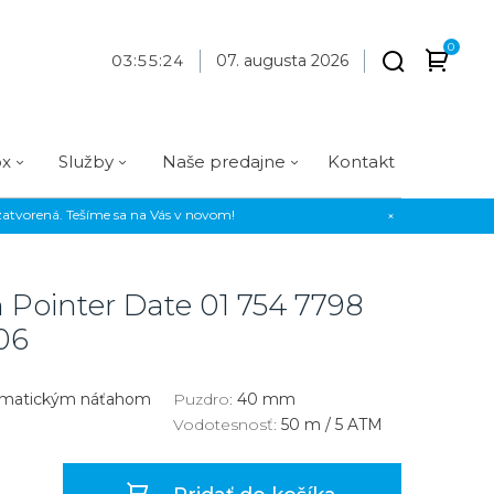
0
03
:
55
:
25
07. augusta 2026
ox
Služby
Naše predajne
Kontakt
atvorená. Tešíme sa na Vás v novom!
×
Praha
Prevedenie
Prevedenie
Osadenie
Materiál
Materiál
erky
Analógové
Analógové
Diamanty
Oceľ
Oceľ
n Pointer Date
01 754 7798
EE
Digitálne
Digitálne
Kamienky
Titán
Titán
06
us Style
Okrúhle
Okrúhle
Keramika
Keramika
us Silver
Hranaté
Hranaté
Karbón
Zlato
omatickým náťahom
Puzdro:
40 mm
Vodotesnosť:
50 m / 5 ATM
Zlaté
Zlaté
Zlato
Strieborné
Strieborné
Bronz