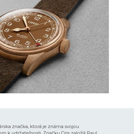
nárska značka, ktorá je známa svojou
m k udržateľnosti. Značku Oris založili Paul