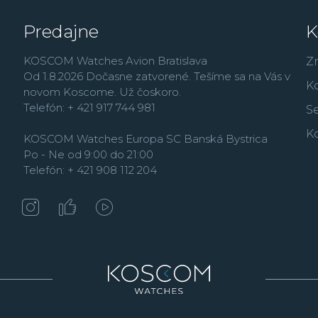
Oris plne súčasnými mod
Predajne
K
nabité technológiami. Z
mechanického výškom
KOSCOM Watches Avion Bratislava
tlače alebo mechanic
Z
Od 1.8.2026 Dočasne zatvorené. Tešíme sa na Vás v
V roku 1965 Oris preds
K
novom Koscome. Už čoskoro.
Sixty-Five
, čím značka 
Telefón: + 421 917 744 981
dlhú históriu v tejto o
Se
hodinkami z radu Aquis,
K
KOSCOM Watches Europa SC Banská Bystrica
spracovaním a komfort
Po - Ne od 9:00 do 21:00
ponúka v kolekciách
Ar
Telefón: + 421 908 112 204