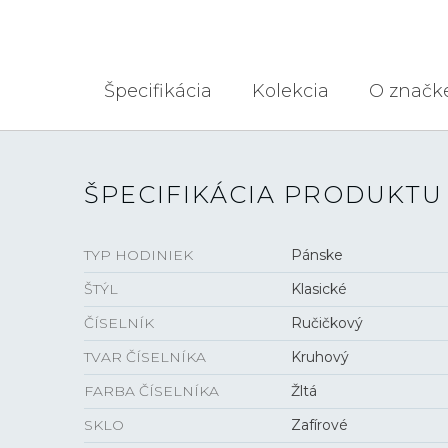
Špecifikácia
Kolekcia
O značk
ŠPECIFIKÁCIA PRODUKTU
TYP HODINIEK
Pánske
ŠTÝL
Klasické
ČÍSELNÍK
Ručičkový
TVAR ČÍSELNÍKA
Kruhový
FARBA ČÍSELNÍKA
Žltá
SKLO
Zafírové