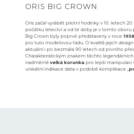
ORIS BIG CROWN
Oris začal vyrábět pilotní hodinky v 10. letech 2
počátku letectví a od té doby je v tomto obor
Big Crown byly poprvé představeny v roce
193
pro tuto modelovou řadu. O kvalitě jejich designu 
aktuální i po bezmála 90 letech od prvního pře
Charakteristickým znakem těchto legendárních h
nadměrně
velká korunka
pro lepší manipulaci 
unikátní indikace data v podobě komplikace „
po