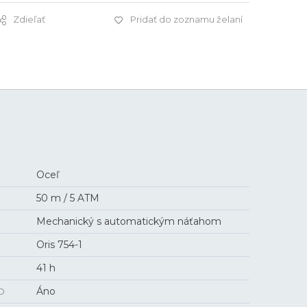
Zdieľať
Pridať do zoznamu želaní
2 000 €
Oceľ
50 m / 5 ATM
Mechanický s automatickým náťahom
Oris 754-1
41 h
O
Áno