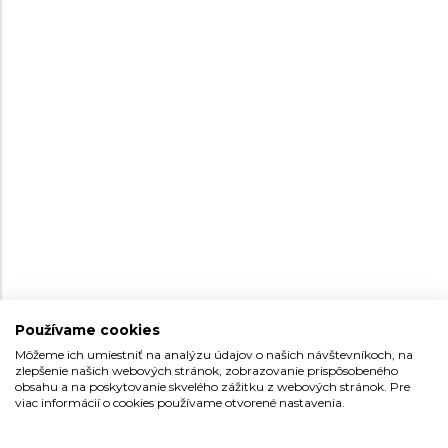
CASIO VINTAGE
CASIO VINTAGE
A140WEG-9AEF
A140WE-8AEF
Pánske, Dámske
Pánske, Dámske
Skladom na
Skladom na
99,9 €
79,9 €
predajni
predajni
NOVINKA
NOVINKA
Používame cookies
Môžeme ich umiestniť na analýzu údajov o našich návštevníkoch, na
zlepšenie našich webových stránok, zobrazovanie prispôsobeného
35
obsahu a na poskytovanie skvelého zážitku z webových stránok. Pre
36,8
viac informácií o cookies používame otvorené nastavenia.
CASIO VINTAGE
CASIO COLLECTION