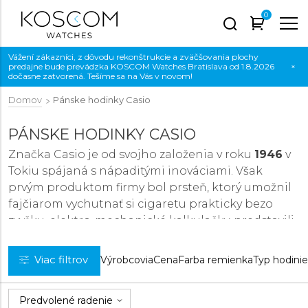
0
Vážení zákazníci, z dôvodu rekonštrukcie a zväčšovania plochy
predajne bude prevádzka KOSCOM Watches Bratislava od 1.8.2026
×
dočasne zatvorená. Tešíme sa na Vás v novom!
Domov
Pánske hodinky Casio
PÁNSKE HODINKY CASIO
Značka Casio je od svojho založenia v roku
1946
v
Tokiu spájaná s nápaditými inováciami. Však
prvým produktom firmy bol prsteň, ktorý umožnil
fajčiarom vychutnať si cigaretu prakticky bezo
zvyšku. elektro-mechanické kalkulačky. predstavili
v roku 1954.
Keď firma o dvadsať rokov neskôr rozširovala svoje
Viac filtrov
Výrobcovia
Cena
Farba remienka
Typ hodini
portfólio, padla voľba na náramkové hodinky,
ktoré v tom čase prechádzali revolúciou v podobe
nástupu quartzovej technológie. Práve na tú v