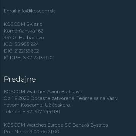
Email:
info@koscom.sk
KOSCOM SK s.r.o.
Komárňanská 162
947 01 Hurbanovo
IČO: 55 955 924
DIČ: 2122139602
IČ DPH: SK2122139602
Predajne
KOSCOM Watches Avion Bratislava
Od 1.8.2026 Dočasne zatvorené. Tešíme sa na Vás v
novom Koscome. Už čoskoro.
Telefón: + 421 917 744 981
KOSCOM Watches Europa SC Banská Bystrica
Po - Ne od 9:00 do 21:00