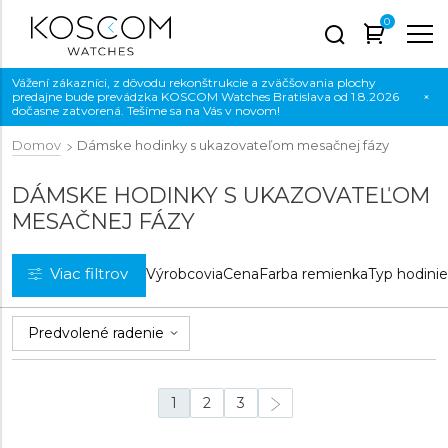
0
Vážení zákazníci, z dôvodu rekonštrukcie a zväčšovania plochy
predajne bude prevádzka KOSCOM Watches Bratislava od 1.8.2026
×
dočasne zatvorená. Tešíme sa na Vás v novom!
Domov
Dámske hodinky s ukazovateľom mesačnej fázy
DÁMSKE HODINKY S UKAZOVATEĽOM
MESAČNEJ FÁZY
Viac filtrov
Výrobcovia
Cena
Farba remienka
Typ hodini
1
2
3