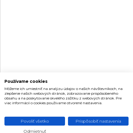
Dámske
199 €
Skladom na
139,3 €
predajni
Skladom na
199 €
predajni
Používame cookies
30
30
Môžeme ich umiestniť na analýzu údajov o našich návštevníkoch, na
zlepšenie našich webových stránok, zobrazovanie prispôsobeného
obsahu a na poskytovanie skvelého zážitku z webových stránok. Pre
FREDERIQUE CONSTANT
FREDERIQUE CONSTANT
viac informácií o cookies používame otvorené nastavenia.
CLASSICS SLIMLINE
CLASSICS SLIMLINE
LADIES MOONPHASE
LADIES MOONPHASE
FC-206MPWD1S6
FC-206MPWD1S6B
Dámske
Dámske
Povoliť všetko
Prispôsobiť nastavenia
Skladom na
Skladom na
995 €
1 195 €
predajni
predajni
Odmietnuť