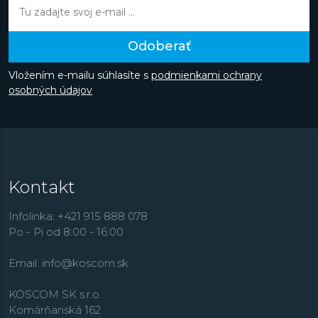
Odoberať
Vložením e-mailu súhlasíte s
podmienkami ochrany
osobných údajov
Kontakt
Infolinka: +421 915 888 078
Po - Pi od 8:00 - 16:00
Email:
info@koscom.sk
KOSCOM SK s.r.o.
Komárňanská 162