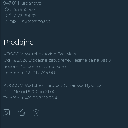
947 01 Hurbanovo
IČO: 55 955 924
DIČ: 2122139602
IČ DPH: SK2122139602
Predajne
KOSCOM Watches Avion Bratislava
Od 1.8.2026 Dočasne zatvorené. Tešíme sa na Vás v
novom Koscome. Už čoskoro.
Telefón: + 421 917 744 981
KOSCOM Watches Europa SC Banská Bystrica
Po - Ne od 9:00 do 21:00
Telefón: + 421 908 112 204