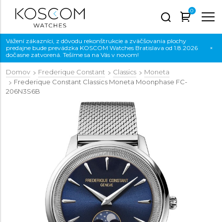
0
Vážení zákazníci, z dôvodu rekonštrukcie a zväčšovania plochy
predajne bude prevádzka KOSCOM Watches Bratislava od 1.8.2026
×
dočasne zatvorená. Tešíme sa na Vás v novom!
Domov
Frederique Constant
Classics
Moneta
Frederique Constant Classics Moneta Moonphase
FC-
206N3S6B