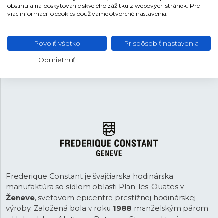
obsahu a na poskytovanie skvelého zážitku z webových stránok. Pre
viac informácií o cookies používame otvorené nastavenia.
REMIENOK
Oceľ
MATERIÁL REMIENKA
Povoliť všetko
Prispôsobiť nastavenia
Strieborná
FARBA REMIENKA
Odmietnuť
18 mm
ROZTEČ
Frederique Constant je švajčiarska hodinárska
manufaktúra so sídlom oblasti Plan-les-Ouates v
Ženeve
, svetovom epicentre prestížnej hodinárskej
výroby. Založená bola v roku
1988
manželským párom