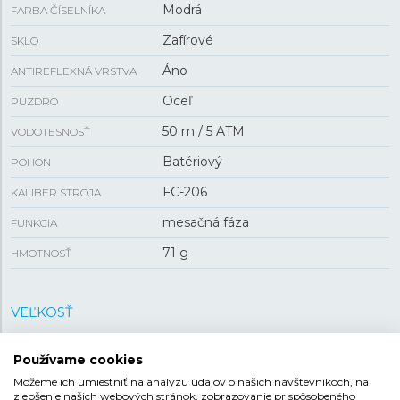
Modrá
FARBA ČÍSELNÍKA
Zafírové
SKLO
Áno
ANTIREFLEXNÁ VRSTVA
Oceľ
PUZDRO
50 m / 5 ATM
VODOTESNOSŤ
Batériový
POHON
FC-206
KALIBER STROJA
mesačná fáza
FUNKCIA
71 g
HMOTNOSŤ
VEĽKOSŤ
37 mm
PUZDRO
Používame cookies
7,65 mm
HRÚBKA
Môžeme ich umiestniť na analýzu údajov o našich návštevníkoch, na
zlepšenie našich webových stránok, zobrazovanie prispôsobeného