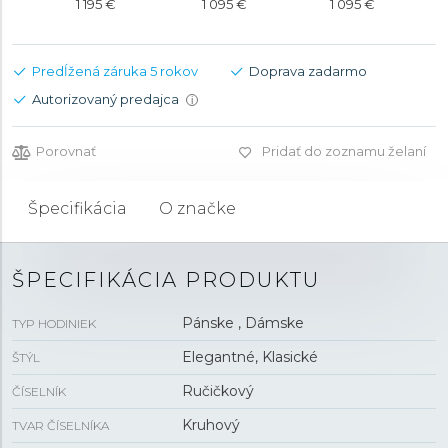
1 195 €
1 095 €
1 095 €
Predĺžená záruka 5 rokov
Doprava zadarmo
Autorizovaný predajca
i
Porovnať
Pridať do zoznamu želaní
Špecifikácia
O značke
ŠPECIFIKÁCIA PRODUKTU
Pánske , Dámske
TYP HODINIEK
Elegantné, Klasické
ŠTÝL
Ručičkový
ČÍSELNÍK
Kruhový
TVAR ČÍSELNÍKA