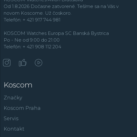
práve elegantnými dámskymi hodinkami, ktoré sú často
Od 1.8.2026 Dočasne zatvorené. Tešíme sa na Vás v
vysadené pravými diamantmi alebo majú perleťové
novom Koscome. Už čoskoro.
číselníky. Také hodinky sú ďalej zastúpené najmä v
Telefón: + 421 917 744 981
kolekciách
Classics
a
Slimline
.
KOSCOM Watches Europa SC Banská Bystrica
Po - Ne od 9:00 do 21:00
Telefón: + 421 908 112 204
Koscom
Značky
Koscom Praha
Servis
Kontakt