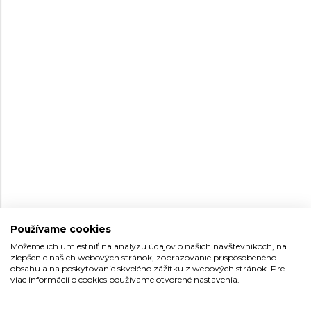
SEIKO PRESAGE CLASSIC
SEIKO PROSPEX
SERIES
SPEEDTIMER SOLAR
“CRAFTSMANSHIP”
CHRONOGRAPH
SPB537J1
SSC965P1
ENAMEL DIAL
Pánske
Pánske
Skladom na
Skladom na
1 650 €
750 €
predajni
predajni
NOVINKA
NOVINKA
Používame cookies
Môžeme ich umiestniť na analýzu údajov o našich návštevníkoch, na
zlepšenie našich webových stránok, zobrazovanie prispôsobeného
39
39
obsahu a na poskytovanie skvelého zážitku z webových stránok. Pre
viac informácií o cookies používame otvorené nastavenia.
SEIKO PROSPEX
SEIKO PROSPEX