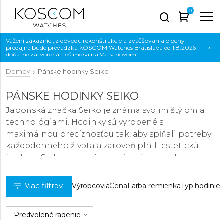
0
Vážení zákazníci, z dôvodu rekonštrukcie a zväčšovania plochy
predajne bude prevádzka KOSCOM Watches Bratislava od 1.8.2026
×
dočasne zatvorená. Tešíme sa na Vás v novom!
Domov
Pánske hodinky Seiko
PÁNSKE HODINKY SEIKO
Japonská značka Seiko je známa svojim štýlom a
technológiami. Hodinky sú vyrobené s
maximálnou precíznosťou tak, aby spĺňali potreby
každodenného života a zároveň plnili estetickú
funkciu. Seiko je jedným z mála výrobcov hodiniek,
ktorý vyrába všetky svoje hodinky a komponenty
úplne manufaktúrne
a teda bez subdodávateľov.
Viac filtrov
Výrobcovia
Cena
Farba remienka
Typ hodini
Okrem prepracovaných číselníkov, kvalitných
strojčekov, puzdier a ďalších častí si Seiko vo
svojich továrňach vyrába napr. aj mazivá