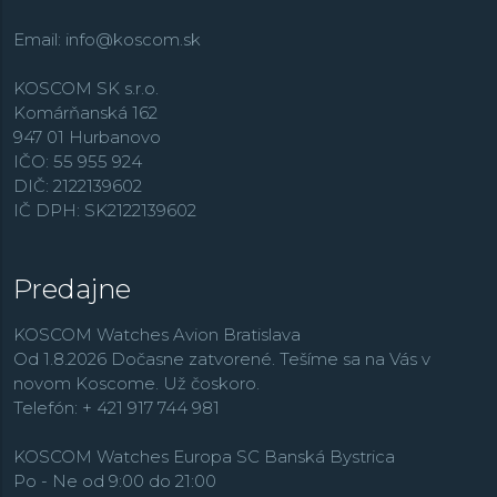
Email:
info@koscom.sk
KOSCOM SK s.r.o.
Komárňanská 162
947 01 Hurbanovo
IČO: 55 955 924
DIČ: 2122139602
IČ DPH: SK2122139602
Predajne
KOSCOM Watches Avion Bratislava
Od 1.8.2026 Dočasne zatvorené. Tešíme sa na Vás v
novom Koscome. Už čoskoro.
Telefón: + 421 917 744 981
KOSCOM Watches Europa SC Banská Bystrica
Po - Ne od 9:00 do 21:00