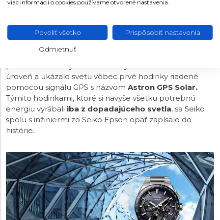
číselníkom. Názov kolekcie Seiko Astron pramení z
viac informácií o cookies používame otvorené nastavenia.
prevratných hodiniek Astron, ktoré Seiko predstavilo v
roku 1969
. Tieto prvé quartzové hodinky na svete,
Povoliť všetko
Prispôsobiť nastavenia
vďaka ich do tej doby nevídanej presnosti, predstavovali
prevratnú novinku v oblasti merania času a odštartovali
Odmietnuť
doslova menšiu revolúciu v hodinárine. V roku 2012
posunulo Seiko výrobu batériových hodiniek na novú
úroveň a ukázalo svetu vôbec prvé hodinky riadené
pomocou signálu GPS s názvom
Astron GPS Solar.
Týmito hodinkami, ktoré si navyše všetku potrebnú
energiu vyrábali
iba z dopadajúceho svetla
, sa Seiko
spolu s inžiniermi zo Seiko Epson opäť zapísalo do
histórie.