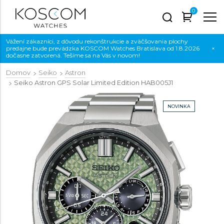
0
Vážení zákazníci, z dôvodu rekonštrukcie a zväčšovania plochy
predajne bude prevádzka KOSCOM Watches Bratislava od 1.8.2026
×
dočasne zatvorená. Tešíme sa na Vás v novom!
Domov
Seiko
Astron
Seiko Astron GPS Solar Limited Edition
HAB005J1
NOVINKA