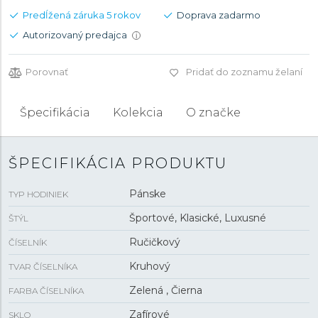
Predĺžená záruka 5 rokov
Doprava zadarmo
Autorizovaný predajca
i
Porovnať
Pridať do zoznamu želaní
Špecifikácia
Kolekcia
O značke
ŠPECIFIKÁCIA PRODUKTU
Pánske
TYP HODINIEK
Športové, Klasické, Luxusné
ŠTÝL
Ručičkový
ČÍSELNÍK
Kruhový
TVAR ČÍSELNÍKA
Zelená , Čierna
FARBA ČÍSELNÍKA
Zafírové
SKLO