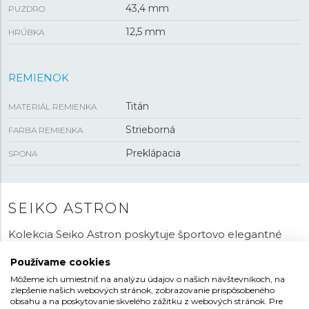
43,4 mm
PUZDRO
12,5 mm
HRÚBKA
REMIENOK
Titán
MATERIÁL REMIENKA
Strieborná
FARBA REMIENKA
Preklápacia
SPONA
SEIKO ASTRON
Kolekcia Seiko Astron poskytuje športovo elegantné
hodinky s dynamicky pôsobiacimi puzdrami a precízne
Používame cookies
spracovanými detailmi, ktorých presný čas je riadený
pomocou globálneho
navigačného systému GPS
a
Môžeme ich umiestniť na analýzu údajov o našich návštevníkoch, na
zlepšenie našich webových stránok, zobrazovanie prispôsobeného
dobíjajú sa pomocou
solárnych článkov
ukrytých pod
obsahu a na poskytovanie skvelého zážitku z webových stránok. Pre