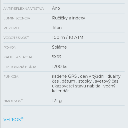
Áno
ANTIREFLEXNÁ VRSTVA
Ručičky a indexy
LUMINISCENCIA
Titán
PUZDRO
100 m / 10 ATM
VODOTESNOSŤ
Solárne
POHON
5X63
KALIBER STROJA
1200 ks
LIMITOVANÁ EDÍCIA
riadené GPS , deň v týždni , duálny
FUNKCIA
čas , dátum , stopky , svetový čas ,
ukazovateľ stavu nabitia , večný
kalendár
121 g
HMOTNOSŤ
VEĽKOSŤ