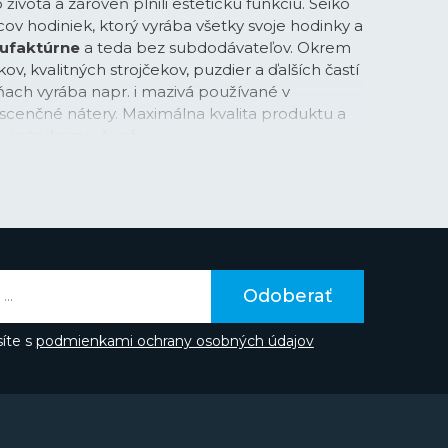
vota a zároveň plnili estetickú funkciu. Seiko
ov hodiniek, ktorý vyrába všetky svoje hodinky a
ufaktúrne
a teda bez subdodávateľov. Okrem
v, kvalitných strojčekov, puzdier a ďalších častí
rňach vyrába napr. i mazivá používané v
scenčné nátery. Maximálna kvalita produktu a
 je teda zaručená.
 Hattori sa narodil v centre Tokia v roku 1860. V
 rokov, založil vlastnú spoločnosť „K. Hattori” s
oobchodným predajom hodiniek. V roku 1892
túru na výrobu vlastných hodín a neskôr i
„Seikosha”. V japončine má výraz „Seiko”
núta
alebo
úspech
, zatiaľ čo „sha” znamená
Odoberať
 sa časom úplne osamostatniť a vyrábať si všetky
tnými silami. Počet hodinárskych inovácií,
íte s
podmienkami ochrany osobných údajov
priebehu viac ako 100ročnej existencie je
ungovala a je dodnes inšpiráciou. V roku 1913
avil prvé japonské náramkové hodinky s názvom
ovú éru. V roku 2024 značka oslavuje
100 rokov
kových hodiniek s nápisom Seiko na číselníku.