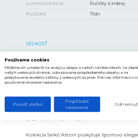
LUMINISCENCIA
Ručičky a indexy
PUZDRO
Titán
VEĽKOSŤ
PUZDRO
43,4 mm
Používame cookies
HRÚBKA
12,4 mm
Môžeme ich umiestniť na analýzu údajov o našich návštevníkoch, na zlepš
našich webových stránok, zobrazovanie prispôsobeného obsahu a na
poskytovanie skvelého zážitku z webových stránok. Pre viac informácií o c
používame otvorené nastavenia.
Prispôsobiť
Povoliť všetko
Odmietnuť
nastavenia
SEIKO ASTRON
Kolekcia Seiko Astron poskytuje športovo eleg