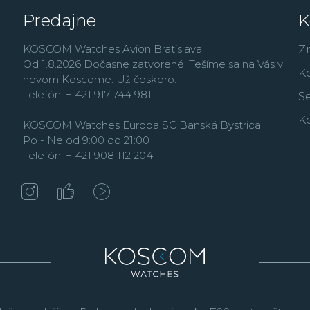
Túto významnú udalosť 
Predajne
K
limitovaných edícií.
KOSCOM Watches Avion Bratislava
Hodinky Seiko sú dostu
Z
Od 1.8.2026 Dočasne zatvorené. Tešíme sa na Vás v
ľahko sa prispôsobia V
K
novom Koscome. Už čoskoro.
portfóliu ponúka šport
Telefón: + 421 917 744 981
a spoločenské
Presag
Se
riadenú a solárne napá
K
KOSCOM Watches Europa SC Banská Bystrica
automatických hodinie
Po - Ne od 9:00 do 21:00
solárnym napájaním.
Telefón: + 421 908 112 204