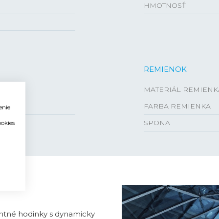
HMOTNOSŤ
REMIENOK
MATERIÁL REMIENK
FARBA REMIENKA
enie
SPONA
ookies
antné hodinky s dynamicky