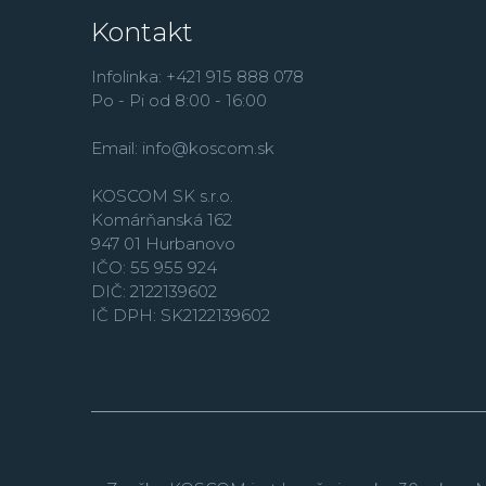
Kontakt
Infolinka: +421 915 888 078
Po - Pi od 8:00 - 16:00
Email:
info@koscom.sk
KOSCOM SK s.r.o.
Komárňanská 162
947 01 Hurbanovo
IČO: 55 955 924
DIČ: 2122139602
IČ DPH: SK2122139602