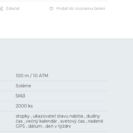
Zdieľať
Pridať do zoznamu želaní
3 000 €
100 m / 10 ATM
Solárne
5X63
2000 ks
stopky , ukazovateľ stavu nabitia , duálny
čas , večný kalendár , svetový čas , riadené
GPS , dátum , deň v týždni