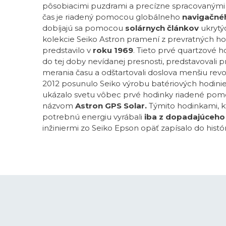
pôsobiacimi puzdrami a precízne spracovanými 
čas je riadený pomocou globálneho
navigačné
dobíjajú sa pomocou
solárnych článkov
ukrytý
kolekcie Seiko Astron pramení z prevratných hod
predstavilo v
roku 1969
. Tieto prvé quartzové h
do tej doby nevídanej presnosti, predstavovali p
merania času a odštartovali doslova menšiu revo
2012 posunulo Seiko výrobu batériových hodini
ukázalo svetu vôbec prvé hodinky riadené pom
názvom
Astron GPS Solar.
Týmito hodinkami, kt
potrebnú energiu vyrábali
iba z dopadajúceho 
inžiniermi zo Seiko Epson opäť zapísalo do histór