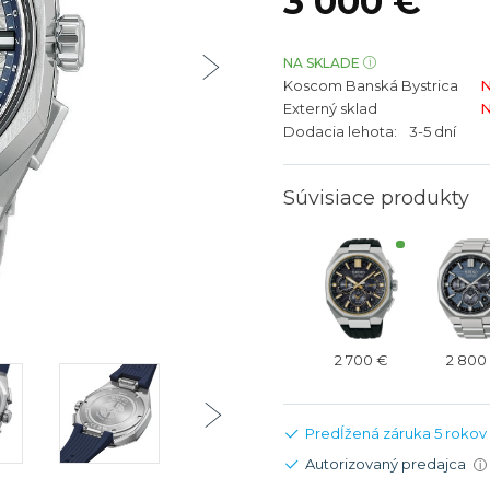
3 000 €
bíjateľný akumulátor
Batožina na odbavenie
Riadené GPS
Rado
Rado
TAG Heu
TAG Heu
NA SKLADE
Koscom Banská Bystrica
N
Všetky zn
Všetky z
Externý sklad
N
Dodacia lehota:
3-5 dní
Súvisiace produkty
2 700 €
2 800
Predĺžená záruka 5 rokov
Autorizovaný predajca
i