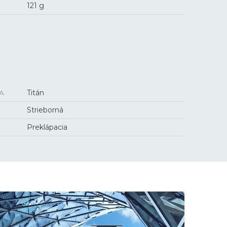
121 g
A
Titán
Strieborná
Preklápacia