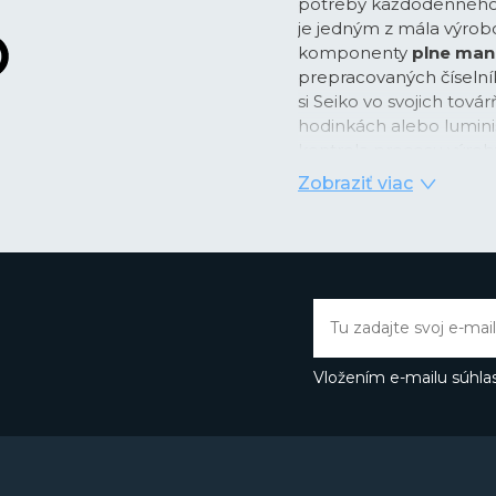
potreby každodenného ži
je jedným z mála výrobc
komponenty
plne man
prepracovaných číselníko
si Seiko vo svojich tová
hodinkách alebo lumini
kontrola procesu výroby
Zobraziť viac
Zakladateľ Seiko Kintaro
roku 1881, vo veku iba 21
veľkoobchodným i mal
založil vlastnú manufak
hodiniek, ktorú nazval 
významy:
vynikajúci
,
mi
dom
. Jeho cieľom bolo
komponenty a časti vlas
Vložením e-mailu súhlas
patentov a prvenstvo v 
dôkazom, že táto vízia f
Kintaro Hattori predst
Laurel, ktorými začal n
od vzniku
prvých náram