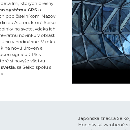
detailmi, ktorých presný
ho systému GPS
a
ch pod číselníkom. Názov
iniek Astron, ktoré Seiko
odinky na svete, vďaka ich
revratnú novinku v oblasti
lúciu v hodinárine. V roku
ek na novú úroveň a
ocou signálu GPS s
oré si navyše všetku
svetla
, sa Seiko spolu s
ie.
Japonská značka Seiko 
Hodinky sú vyrobené s 