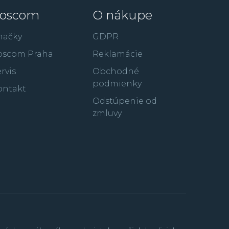
tento rok pripomína rada výročných
oscom
O nákupe
pné v mnohých klasických aj nových dizajnoch a
načky
GDPR
ášmu životnému štýlu. Značka Seiko vo svojom
oscom Praha
Reklamácie
ové a odolné modely z rady
Prospex
, elegantné
e
, luxusnú kolekciu
King Seiko
, GPS technológiu
rvis
Obchodné
janú kolekciu
Astron
či populárnu radu
podmienky
ontakt
k
Seiko 5 Sports
alebo kolekciu
Solar
so
Odstúpenie od
zmluvy