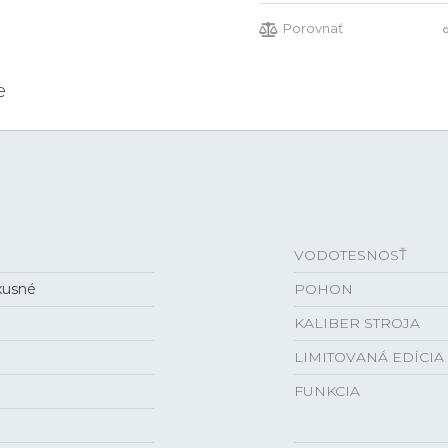
Porovnať
e
VODOTESNOSŤ
uxusné
POHON
KALIBER STROJA
LIMITOVANÁ EDÍCIA
FUNKCIA