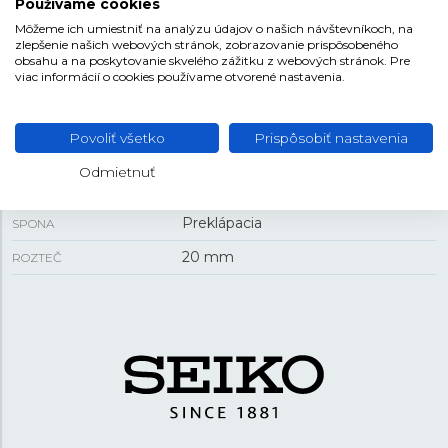
Používame cookies
38 mm
PUZDRO
Môžeme ich umiestniť na analýzu údajov o našich návštevníkoch, na
zlepšenie našich webových stránok, zobrazovanie prispôsobeného
12,9 mm
HRÚBKA
obsahu a na poskytovanie skvelého zážitku z webových stránok. Pre
viac informácií o cookies používame otvorené nastavenia.
REMIENOK
Povoliť všetko
Prispôsobiť nastavenia
Koža
MATERIÁL REMIENKA
Odmietnuť
Hnedá
FARBA REMIENKA
Preklápacia
SPONA
20 mm
ROZTEČ