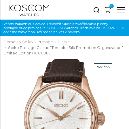
0
Vážení zákazníci, z dôvodu rekonštrukcie a zväčšovania plochy
predajne bude prevádzka KOSCOM Watches Bratislava od 1.8.2026
×
dočasne zatvorená. Tešíme sa na Vás v novom!
Domov
Seiko
Presage
Classic
Seiko Presage Classic "Tomioka Silk Promotion Organization"
Limited Edition
HCC008J1
NOVINKA