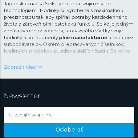
Japonská značka Seiko je známa svojim štýlom a
technológiami. Hodinky sú vyrobené s maximálnou
precíznosťou tak, aby spĺňali potreby každodenného
života a zároveň plnili estetickú funkciu. Seiko je jedným
z mála výrobcov hodiniek, ktorý vyrába všetky svoje
hodinky a komponenty
plne manufaktúrne
a teda bez
subdodávateľov. Okrem prepracovaných číselníkov,
kvalitných strojčekov, puzdier a ďalších častí si Seiko vo
svojich továrňach vyrába napr. i mazivá používané v
hodinkách alebo luminiscenčné nátery. Maximálna
Zobraziť viac
kvalita produktu a kontrola procesu výroby je teda
zaručená.
Zakladateľ Seiko Kintaro Hattori sa narodil v centre
Newsletter
Tokia v roku 1860. V roku 1881, vo veku iba 21 rokov,
založil vlastnú spoločnosť „K. Hattori” s
veľkoobchodným i maloobchodným predajom
hodiniek. V roku 1892 založil vlastnú manufaktúru na
výrobu vlastných hodín a neskôr i hodiniek, ktorú nazval
Odoberať
„Seikosha”. V japončine má výraz „Seiko” významy:
vynikajúci
,
minúta
alebo
úspech
, zatiaľ čo „sha”