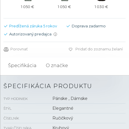
1 050 €
1 050 €
1 030 €
Predĺžená záruka 5 rokov
Doprava zadarmo
Autorizovaný predajca
i
Porovnať
Pridať do zoznamu želaní
Špecifikácia
O značke
ŠPECIFIKÁCIA PRODUKTU
Pánske , Dámske
TYP HODINIEK
Elegantné
ŠTÝL
Ručičkový
ČÍSELNÍK
Kruhový
TVAR ČÍSELNÍKA