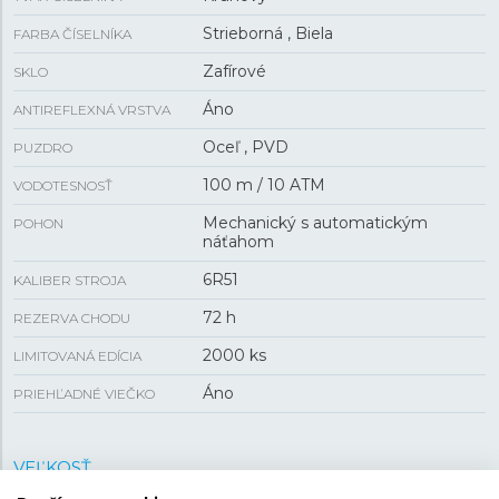
Strieborná , Biela
FARBA ČÍSELNÍKA
Zafírové
SKLO
Áno
ANTIREFLEXNÁ VRSTVA
Oceľ , PVD
PUZDRO
100 m / 10 ATM
VODOTESNOSŤ
Mechanický s automatickým
POHON
náťahom
6R51
KALIBER STROJA
72 h
REZERVA CHODU
2000 ks
LIMITOVANÁ EDÍCIA
Áno
PRIEHĽADNÉ VIEČKO
VEĽKOSŤ