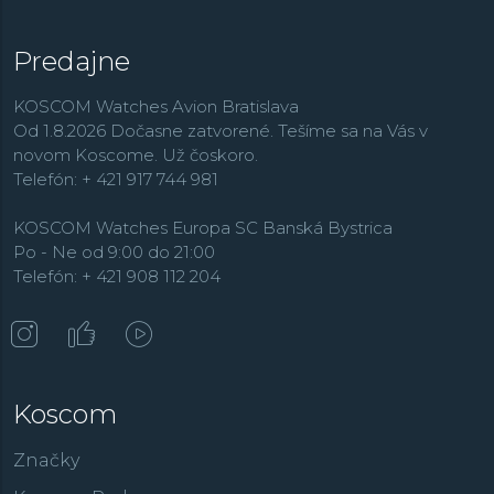
Solar
so solárnym napájaním.
Predajne
KOSCOM Watches Avion Bratislava
Od 1.8.2026 Dočasne zatvorené. Tešíme sa na Vás v
novom Koscome. Už čoskoro.
Telefón: + 421 917 744 981
KOSCOM Watches Europa SC Banská Bystrica
Po - Ne od 9:00 do 21:00
Telefón: + 421 908 112 204
Koscom
Značky