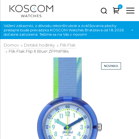
0
Vážení zákazníci, z dôvodu rekonštrukcie a zväčšovania plochy
predajne bude prevádzka KOSCOM Watches Bratislava od 1.8.2026
×
dočasne zatvorená. Tešíme sa na Vás v novom!
Domov
Detské hodinky
Flik Flak
Flik Flak Flip It Blue!
ZFPNP184
NOVINKA