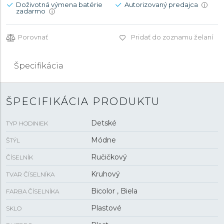
Doživotná výmena batérie
Autorizovaný predajca
i
zadarmo
i
Porovnať
Pridať do zoznamu želaní
Špecifikácia
ŠPECIFIKÁCIA PRODUKTU
Detské
TYP HODINIEK
Módne
ŠTÝL
Ručičkový
ČÍSELNÍK
Kruhový
TVAR ČÍSELNÍKA
Bicolor , Biela
FARBA ČÍSELNÍKA
Plastové
SKLO