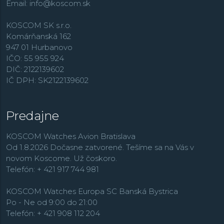
Email:
info@koscom.sk
KOSCOM SK s.r.o.
Komárňanská 162
947 01 Hurbanovo
IČO: 55 955 924
DIČ: 2122139602
IČ DPH: SK2122139602
Predajne
KOSCOM Watches Avion Bratislava
Od 1.8.2026 Dočasne zatvorené. Tešíme sa na Vás v
novom Koscome. Už čoskoro.
Telefón: + 421 917 744 981
KOSCOM Watches Europa SC Banská Bystrica
Po - Ne od 9:00 do 21:00
Telefón: + 421 908 112 204