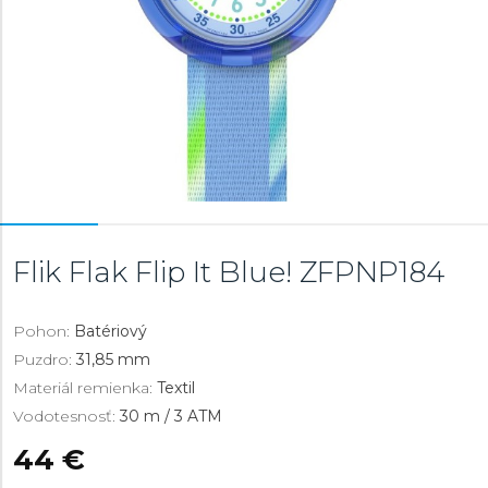
Flik Flak Flip It Blue!
ZFPNP184
Pohon:
Batériový
Puzdro:
31,85 mm
Materiál remienka:
Textil
Vodotesnosť:
30 m / 3 ATM
44 €