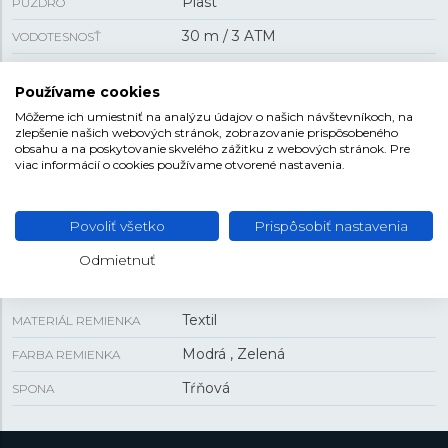
Plast
PUZDRO
30 m / 3 ATM
VODOTESNOSŤ
Batériový
POHON
Používame cookies
Môžeme ich umiestniť na analýzu údajov o našich návštevníkoch, na
zlepšenie našich webových stránok, zobrazovanie prispôsobeného
VEĽKOSŤ
obsahu a na poskytovanie skvelého zážitku z webových stránok. Pre
viac informácií o cookies používame otvorené nastavenia.
31,85 mm
PUZDRO
9,25 mm
HRÚBKA
Povoliť všetko
Prispôsobiť nastavenia
Odmietnuť
REMIENOK
Textil
MATERIÁL REMIENKA
Modrá , Zelená
FARBA REMIENKA
Tŕňová
SPONA