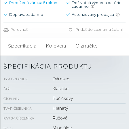
Predĺžená záruka 5 rokov
Doživotná výmena batérie
zadarmo
i
Doprava zadarmo
Autorizovaný predajca
i
Porovnať
Pridať do zoznamu želaní
Špecifikácia
Kolekcia
O značke
ŠPECIFIKÁCIA PRODUKTU
Dámske
TYP HODINIEK
Klasické
ŠTÝL
Ručičkový
ČÍSELNÍK
Hranatý
TVAR ČÍSELNÍKA
Ružová
FARBA ČÍSELNÍKA
Minerálne
SKLO