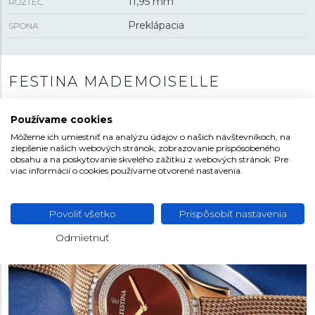
11,95 mm
ROZTEČ
Preklápacia
SPONA
FESTINA MADEMOISELLE
Dámska kolekcia s názvom Modemoiselle je plná
Používame cookies
jemných kriviek, zmyselných detailov a príjemných
Môžeme ich umiestniť na analýzu údajov o našich návštevníkoch, na
módnych farieb. Jednoduché a čisté modely zdobené
zlepšenie našich webových stránok, zobrazovanie prispôsobeného
zirkónmi sú natoľko úchvatné, že sa kolekcia stala
obsahu a na poskytovanie skvelého zážitku z webových stránok. Pre
oficiálnym partnerom Miss France.
viac informácií o cookies používame otvorené nastavenia.
Povoliť všetko
Prispôsobiť nastavenia
Odmietnuť