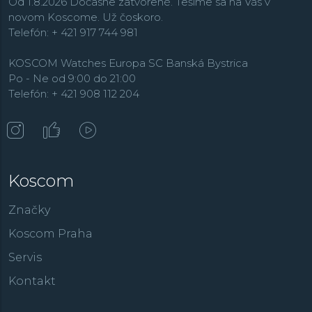
Od 1.8.2026 Dočasne zatvorené. Tešíme sa na Vás v
novom Koscome. Už čoskoro.
Telefón: + 421 917 744 981
KOSCOM Watches Europa SC Banská Bystrica
Po - Ne od 9:00 do 21:00
Telefón: + 421 908 112 204
Koscom
Značky
Koscom Praha
Servis
Kontakt