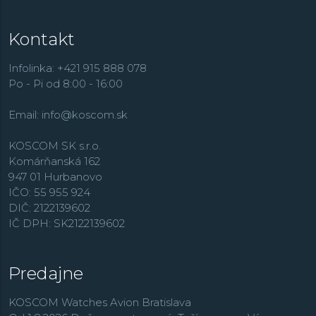
Kontakt
Infolinka: +421 915 888 078
Po - Pi od 8:00 - 16:00
Email:
info@koscom.sk
KOSCOM SK s.r.o.
Komárňanská 162
947 01 Hurbanovo
IČO: 55 955 924
DIČ: 2122139602
IČ DPH: SK2122139602
Predajne
KOSCOM Watches Avion Bratislava