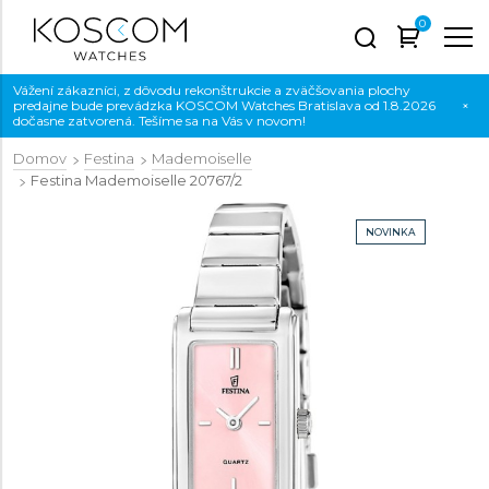
0
Vážení zákazníci, z dôvodu rekonštrukcie a zväčšovania plochy
predajne bude prevádzka KOSCOM Watches Bratislava od 1.8.2026
×
dočasne zatvorená. Tešíme sa na Vás v novom!
Domov
Festina
Mademoiselle
Festina Mademoiselle
20767/2
NOVINKA