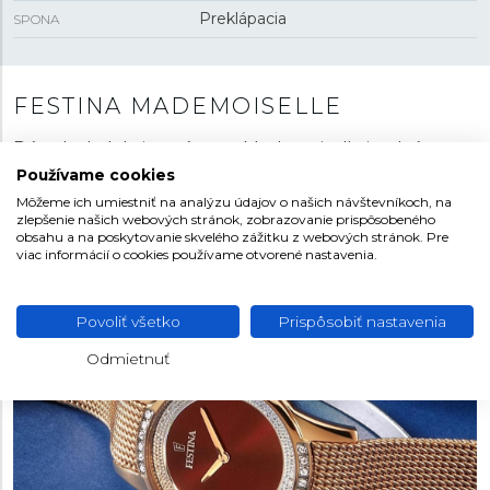
Preklápacia
SPONA
FESTINA MADEMOISELLE
Dámska kolekcia s názvom Modemoiselle je plná
jemných kriviek, zmyselných detailov a príjemných
Používame cookies
módnych farieb. Jednoduché a čisté modely zdobené
Môžeme ich umiestniť na analýzu údajov o našich návštevníkoch, na
zirkónmi sú natoľko úchvatné, že sa kolekcia stala
zlepšenie našich webových stránok, zobrazovanie prispôsobeného
obsahu a na poskytovanie skvelého zážitku z webových stránok. Pre
oficiálnym partnerom Miss France.
viac informácií o cookies používame otvorené nastavenia.
Povoliť všetko
Prispôsobiť nastavenia
Odmietnuť