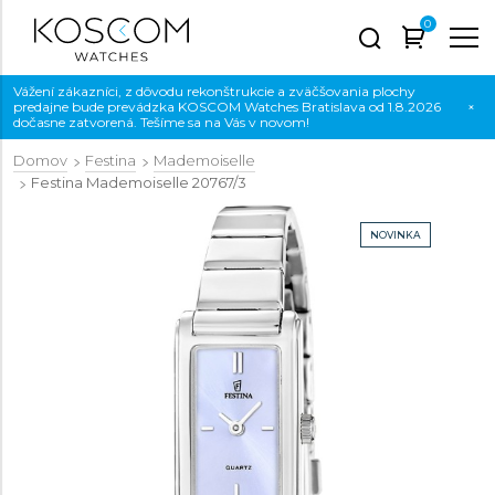
0
Vážení zákazníci, z dôvodu rekonštrukcie a zväčšovania plochy
predajne bude prevádzka KOSCOM Watches Bratislava od 1.8.2026
×
dočasne zatvorená. Tešíme sa na Vás v novom!
Domov
Festina
Mademoiselle
Festina Mademoiselle
20767/3
NOVINKA