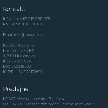
Kontakt
Infolinka: +421 915 888 078
Po - Pi od 8:00 - 16:00
Email:
info@koscom.sk
KOSCOM SK s.r.o.
Komárňanská 162
947 01 Hurbanovo
IČO: 55 955 924
DIČ: 2122139602
IČ DPH: SK2122139602
Predajne
KOSCOM Watches Avion Bratislava
Od 1.8.2026 Dočasne zatvorené. Tešíme sa na Vás v