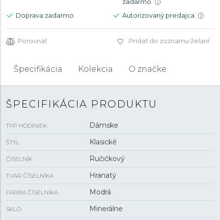
zadarmo
i
Doprava zadarmo
Autorizovaný predajca
i
Porovnať
Pridať do zoznamu želaní
Špecifikácia
Kolekcia
O značke
ŠPECIFIKÁCIA PRODUKTU
Dámske
TYP HODINIEK
Klasické
ŠTÝL
Ručičkový
ČÍSELNÍK
Hranatý
TVAR ČÍSELNÍKA
Modrá
FARBA ČÍSELNÍKA
Minerálne
SKLO