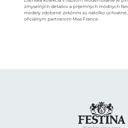
Dámska kolekcia s názvom Modemoiselle je plná
zmyselných detailov a príjemných módnych fari
modely zdobené zirkónmi sú natoľko úchvatné, ž
oficiálnym partnerom Miss France.