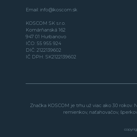
Email:
info@koscom.sk
KOSCOM SK s.r.o.
Komárňanská 162
947 01 Hurbanovo
IČO: 55 955 924
DIČ: 2122139602
IČ DPH: SK2122139602
Značka KOSCOM je trhu už viac ako 30 rokov. N
remienkov, naťahovačov, šperko
copyrig