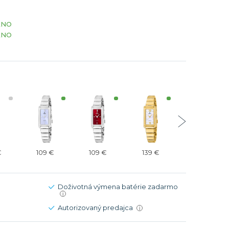
Modré
Modré
ÁNO
er
er
Čierne
Čierne
ÁNO
ačky
načky
Zelené
Červené
Zelené
Perleťové
€
109 €
109 €
139 €
139 €
Doživotná výmena batérie zadarmo
i
Autorizovaný predajca
i