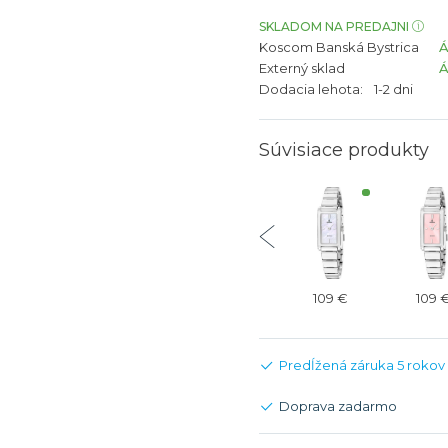
bíjateľný akumulátor
Batožina na odbavenie
Riadené GPS
Rado
Rado
SKLADOM NA PREDAJNI
Koscom Banská Bystrica
TAG Heu
TAG Heu
Externý sklad
Všetky zn
Všetky z
Dodacia lehota:
1-2 dni
Súvisiace produkty
109 €
109 €
109 €
109 €
109 
Predĺžená záruka 5 rokov
Doprava zadarmo