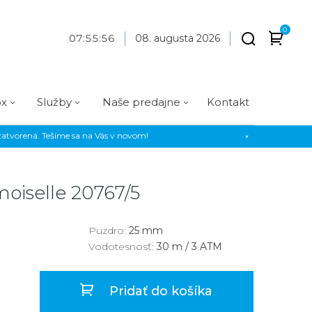
0
07
:
55
:
56
08. augusta 2026
ox
Služby
Naše predajne
Kontakt
atvorená. Tešíme sa na Vás v novom!
×
Praha
Prevedenie
Prevedenie
Osadenie
Materiál
Materiál
erky
Analógové
Analógové
Diamanty
Oceľ
Oceľ
moiselle
20767/5
EE
Digitálne
Digitálne
Kamienky
Titán
Titán
us Style
Okrúhle
Okrúhle
Keramika
Keramika
Puzdro:
25 mm
Vodotesnosť:
30 m / 3 ATM
us Silver
Hranaté
Hranaté
Karbón
Zlato
Zlaté
Zlaté
Zlato
Pridať do košíka
Strieborné
Strieborné
Bronz