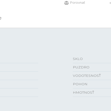
Porovnať
e
SKLO
PUZDRO
VODOTESNOSŤ
POHON
HMOTNOSŤ