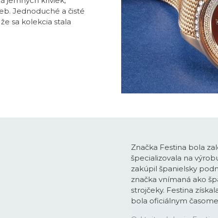
 jemných kriviek,
eb. Jednoduché a čisté
e sa kolekcia stala
Značka Festina bola zal
špecializovala na výro
zakúpil španielsky podn
značka vnímaná ako špan
strojčeky. Festina získa
bola oficiálnym časo