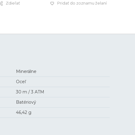
Zdieľať
Pridať do zoznamu želaní
109 €
Minerálne
Oceľ
30 m / 3 ATM
Batériový
46,42 g