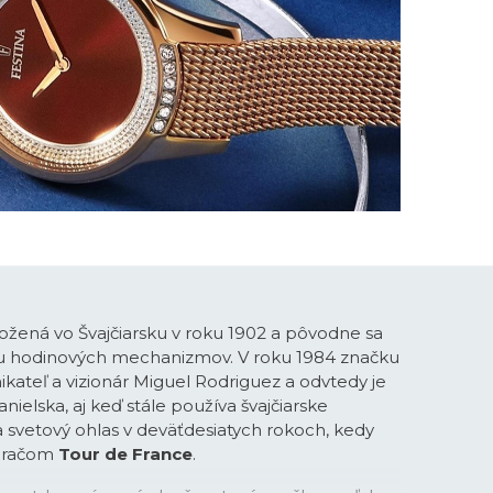
ožená vo Švajčiarsku v roku 1902 a pôvodne sa
bu hodinových mechanizmov. V roku 1984 značku
ikateľ a vizionár Miguel Rodriguez a odvtedy je
ielska, aj keď stále používa švajčiarske
la svetový ohlas v deväťdesiatych rokoch, kedy
meračom
Tour de France
.