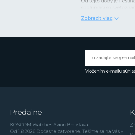
Od tejto doby je Festi
spolupráci so svetozná
pánskych chronografo
Zobraziť viac
časomerače dodávané ako 
obľubu medzi športovo 
rokoch sa Festina dost
nových lifestyle modelo
France alebo najmä vď
Butlerovi, ktorého môže
Thermopyl, Dokonalá l
Vložením e-mailu súhlas
Predajne
K
KOSCOM Watches Avion Bratislava
Z
Od 1.8.2026 Dočasne zatvorené. Tešíme sa na Vás v