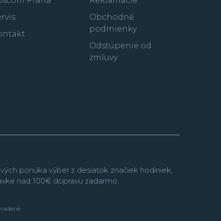
oscom Praha
Reklamácie
rvis
Obchodné
podmienky
ontakt
Odstúpenie od
zmluvy
vých ponúka výber z desiatok značiek hodiniek,
návke nad 100€ dopravu zadarmo.
hradené.