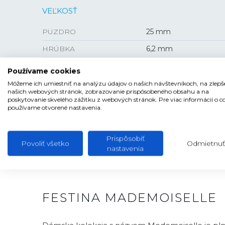
VEĽKOSŤ
PUZDRO
25 mm
HRÚBKA
6,2 mm
Používame cookies
Môžeme ich umiestniť na analýzu údajov o našich návštevníkoch, na zlepš
našich webových stránok, zobrazovanie prispôsobeného obsahu a na
poskytovanie skvelého zážitku z webových stránok. Pre viac informácií o c
používame otvorené nastavenia.
Prispôsobiť
Povoliť všetko
Odmietnuť
nastavenia
FESTINA MADEMOISELLE