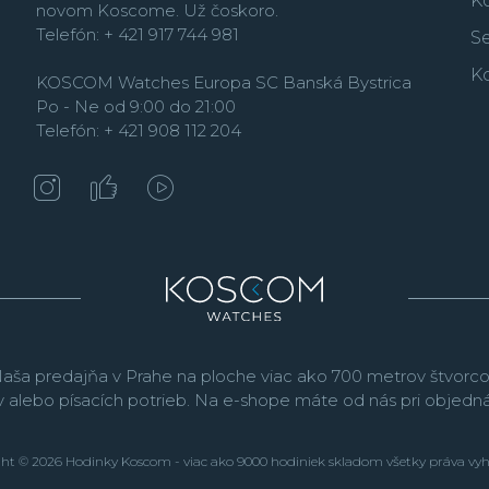
K
novom Koscome. Už čoskoro.
Telefón: + 421 917 744 981
Se
K
KOSCOM Watches Europa SC Banská Bystrica
Po - Ne od 9:00 do 21:00
Telefón: + 421 908 112 204
aša predajňa v Prahe na ploche viac ako 700 metrov štvorco
v alebo písacích potrieb. Na e-shope máte od nás pri objed
ht © 2026 Hodinky Koscom - viac ako 9000 hodiniek skladom všetky práva vy