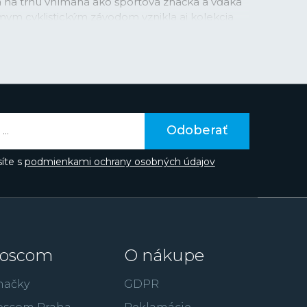
na na trhu vnímaná ako športová značka a vďaka
mym cyklistickým závodom vznikla aj kolekcia
v s príznačným názvom
Chrono Bike
. Športové
v oceľovej, tak aj titánovej verzii rýchlo získali
založenými fanúšikmi značky. V posledných
áva do podvedomia ľudí prostredníctvom
v či spojením značky napríklad so súťažou Miss
aka hollywoodskemu hercovi Gerardovi
te poznať z filmov ako je 300: Bitka u
Odoberať
úpež alebo RocknRolla.
íte s
podmienkami ochrany osobných údajov
oscom
O nákupe
načky
GDPR