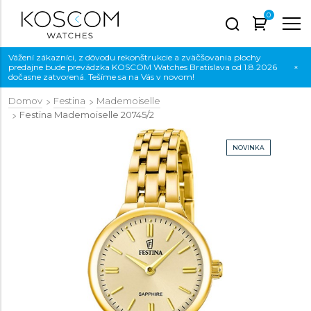
0
Vážení zákazníci, z dôvodu rekonštrukcie a zväčšovania plochy
predajne bude prevádzka KOSCOM Watches Bratislava od 1.8.2026
×
dočasne zatvorená. Tešíme sa na Vás v novom!
Domov
Festina
Mademoiselle
Festina Mademoiselle
20745/2
NOVINKA