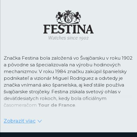
Značka Festina bola založená vo Švajčiarsku v roku 1902
a pôvodne sa špecializovala na výrobu hodinových
mechanizmov. V roku 1984 značku zakúpil španielsky
podnikateľ a vizionár Miguel Rodriguez a odvtedy je
značka vnímaná ako španielska, aj keď stále používa
švajčiarske strojčeky. Festina získala svetový ohlas v
deväťdesiatych rokoch, kedy bola oficiálnym
časomeračom
Tour de France
.
Od tejto doby je Festina na trhu vnímaná ako športová
Zobraziť viac
značka a vďaka spolupráci so svetoznámym
cyklistickým závodom vznikla aj kolekcia pánskych
chronografov s príznačným názvom
Chrono Bike
.