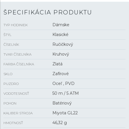
ŠPECIFIKÁCIA PRODUKTU
Dámske
TYP HODINIEK
Klasické
ŠTÝL
Ručičkový
ČÍSELNÍK
Kruhový
TVAR ČÍSELNÍKA
Zlatá
FARBA ČÍSELNÍKA
Zafírové
SKLO
Oceľ , PVD
PUZDRO
50 m / 5 ATM
VODOTESNOSŤ
Batériový
POHON
Miyota GL22
KALIBER STROJA
46,32 g
HMOTNOSŤ