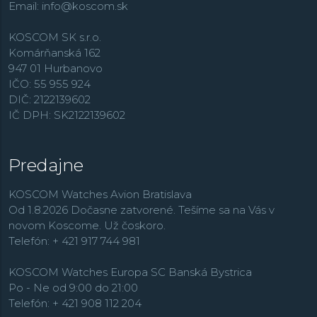
Email:
info@koscom.sk
KOSCOM SK s.r.o.
Komárňanská 162
947 01 Hurbanovo
IČO: 55 955 924
DIČ: 2122139602
IČ DPH: SK2122139602
Predajne
KOSCOM Watches Avion Bratislava
Od 1.8.2026 Dočasne zatvorené. Tešíme sa na Vás v
novom Koscome. Už čoskoro.
Telefón: + 421 917 744 981
KOSCOM Watches Europa SC Banská Bystrica
Po - Ne od 9:00 do 21:00
Telefón: + 421 908 112 204