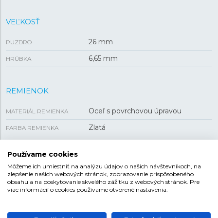
VEĽKOSŤ
26 mm
PUZDRO
6,65 mm
HRÚBKA
REMIENOK
Oceľ s povrchovou úpravou
MATERIÁL REMIENKA
Zlatá
FARBA REMIENKA
12 mm
ROZTEČ
Používame cookies
Preklápacia
SPONA
Môžeme ich umiestniť na analýzu údajov o našich návštevníkoch, na
zlepšenie našich webových stránok, zobrazovanie prispôsobeného
obsahu a na poskytovanie skvelého zážitku z webových stránok. Pre
viac informácií o cookies používame otvorené nastavenia.
FESTINA MADEMOISELLE
Dámska kolekcia s názvom Modemoiselle je plná