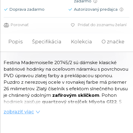
zadarmo
i
Doprava zadarmo
Autorizovaný predajca
i
Porovnať
Pridať do zoznamu želaní
Popis
Špecifikácia
Kolekcia
O značke
Festina Mademoiselle 20745/2 sú dámske klasické
batériové hodinky na oceľovom náramku s povrchovou
PVD úpravou zlatej farby a preklápacou sponou.
Puzdro z nerezovej ocele v rovnakej farbe má priemer
26 milimetrov. Zlatý číselník s efektom slnečného brusu
je chránený odolným
zafírovým sklíčkom
. Pohon
hodiniek zaisťuje
quartzový strojček Miyota Gl22
. S
vodotesnosťou
5 ATM
sú hodinky odolné proti dažďu a
zobraziť viac
pri sprchovaní.