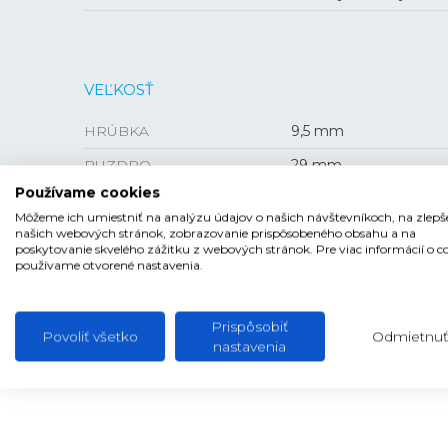
VEĽKOSŤ
HRÚBKA
9,5 mm
PUZDRO
29 mm
Používame cookies
Môžeme ich umiestniť na analýzu údajov o našich návštevníkoch, na zlepš
našich webových stránok, zobrazovanie prispôsobeného obsahu a na
poskytovanie skvelého zážitku z webových stránok. Pre viac informácií o c
používame otvorené nastavenia.
Prispôsobiť
Povoliť všetko
Odmietnuť
nastavenia