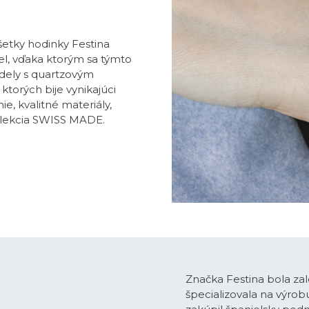
všetky hodinky Festina
l, vďaka ktorým sa týmto
dely s quartzovým
ktorých bije vynikajúci
e, kvalitné materiály,
olekcia SWISS MADE.
Značka Festina bola zal
špecializovala na výro