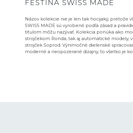
FESTINA SWISS MADE
Názov kolekcie nie je len tak hocijaký, pretože 
SWISS MADE sú vyrobené podľa zásad a pravidie
titulom môžu nazývať. Kolekcia ponúka ako mo
strojčekom Ronda, tak aj automatické modely, v 
strojček Soprod. Výnimočné dielenské spracovani
moderné a neopozerané dizajny, to všetko je k