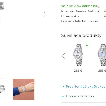
bíjateľný akumulátor
Batožina na odbavenie
Riadené GPS
Rado
Rado
SKLADOM NA PREDAJNI
Koscom Banská Bystrica
TAG Heu
TAG Heu
Externý sklad
Všetky zn
Všetky z
Dodacia lehota:
1-2 dni
Súvisiace produkty
315 €
315 €
315 €
255 €
255 
Predĺžená záruka 5 rokov
Doprava zadarmo