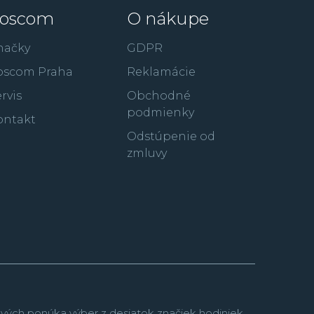
oscom
O nákupe
načky
GDPR
oscom Praha
Reklamácie
rvis
Obchodné
podmienky
ontakt
Odstúpenie od
zmluvy
vých ponúka výber z desiatok značiek hodiniek,