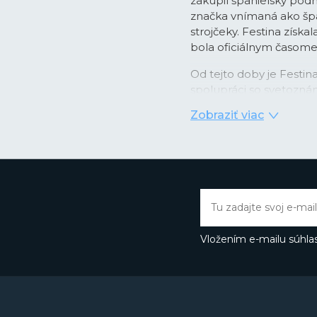
zakúpil španielsky podn
značka vnímaná ako špan
strojčeky. Festina získa
bola oficiálnym časo
Od tejto doby je Festi
spolupráci so svetozná
pánskych chronografo
Zobraziť viac
časomerače dodávané ako 
obľubu medzi športovo 
rokoch sa Festina dost
nových lifestyle modelo
France alebo najmä vď
Butlerovi, ktorého môže
Thermopyl, Dokonalá l
Vložením e-mailu súhlas