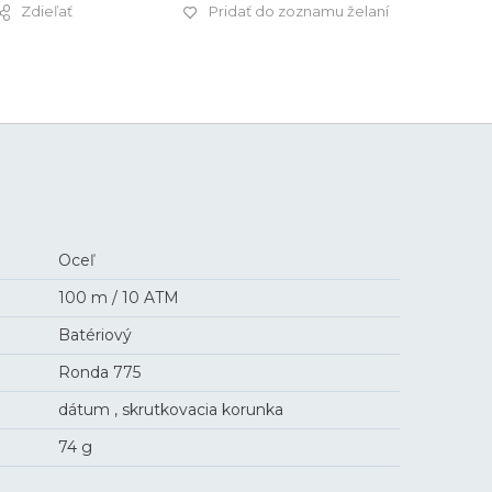
Zdieľať
Pridať do zoznamu želaní
255 €
Oceľ
100 m / 10 ATM
Batériový
Ronda 775
dátum , skrutkovacia korunka
74 g