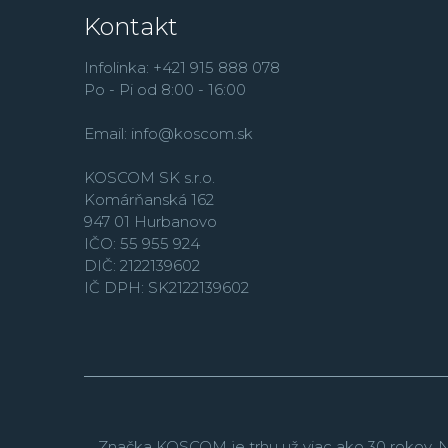
Kontakt
Infolinka: +421 915 888 078
Po - Pi od 8:00 - 16:00
Email:
info@koscom.sk
KOSCOM SK s.r.o.
Komárňanská 162
947 01 Hurbanovo
IČO: 55 955 924
DIČ: 2122139602
IČ DPH: SK2122139602
Značka KOSCOM je trhu už viac ako 30 rokov. N