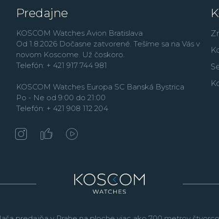
Predajne
K
KOSCOM Watches Avion Bratislava
Z
Od 1.8.2026 Dočasne zatvorené. Tešíme sa na Vás v
K
novom Koscome. Už čoskoro.
Telefón: + 421 917 744 981
Se
K
KOSCOM Watches Europa SC Banská Bystrica
Po - Ne od 9:00 do 21:00
Telefón: + 421 908 112 204
aša predajňa v Prahe na ploche viac ako 700 metrov štvorco