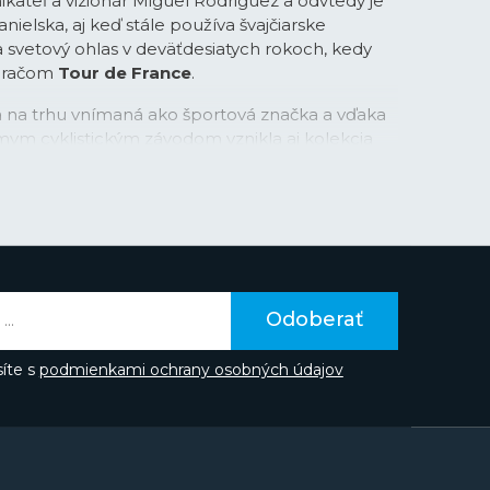
ikateľ a vizionár Miguel Rodriguez a odvtedy je
ielska, aj keď stále používa švajčiarske
la svetový ohlas v deväťdesiatych rokoch, kedy
meračom
Tour de France
.
na na trhu vnímaná ako športová značka a vďaka
mym cyklistickým závodom vznikla aj kolekcia
v s príznačným názvom
Chrono Bike
. Športové
v oceľovej, tak aj titánovej verzii rýchlo získali
založenými fanúšikmi značky. V posledných
áva do podvedomia ľudí prostredníctvom
v či spojením značky napríklad so súťažou Miss
aka hollywoodskemu hercovi Gerardovi
te poznať z filmov ako je 300: Bitka u
Odoberať
úpež alebo RocknRolla.
íte s
podmienkami ochrany osobných údajov