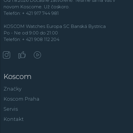
Od 1.8.2026 Dočasne zatvorené. Tešíme sa na Vás v
novom Koscome. Už čoskoro.
Telefón: + 421 917 744 981
KOSCOM Watches Europa SC Banská Bystrica
Po - Ne od 9:00 do 21:00
Telefón: + 421 908 112 204
Koscom
Značky
Koscom Praha
Servis
Kontakt