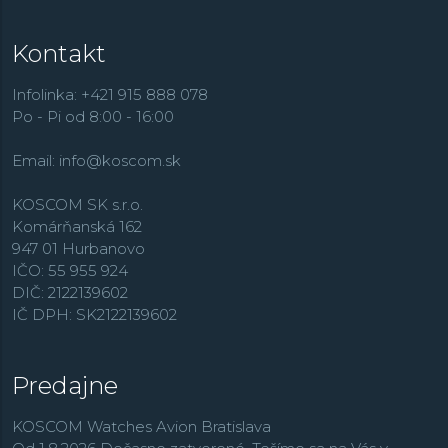
Kontakt
Infolinka: +421 915 888 078
Po - Pi od 8:00 - 16:00
Email:
info@koscom.sk
KOSCOM SK s.r.o.
Komárňanská 162
947 01 Hurbanovo
IČO: 55 955 924
DIČ: 2122139602
IČ DPH: SK2122139602
Predajne
KOSCOM Watches Avion Bratislava