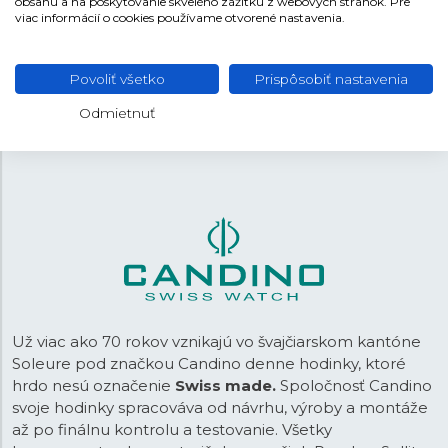
obsahu a na poskytovanie skvelého zážitku z webových stránok. Pre
Oceľ
MATERIÁL REMIENKA
viac informácií o cookies používame otvorené nastavenia.
Strieborná
FARBA REMIENKA
Povoliť všetko
Prispôsobiť nastavenia
Preklápacia
SPONA
Odmietnuť
20,5 mm
ROZTEČ
Už viac ako 70 rokov vznikajú vo švajčiarskom kantóne
Soleure pod značkou Candino denne hodinky, ktoré
hrdo nesú označenie
Swiss made.
Spoločnosť Candino
svoje hodinky spracováva od návrhu, výroby a montáže
až po finálnu kontrolu a testovanie. Všetky