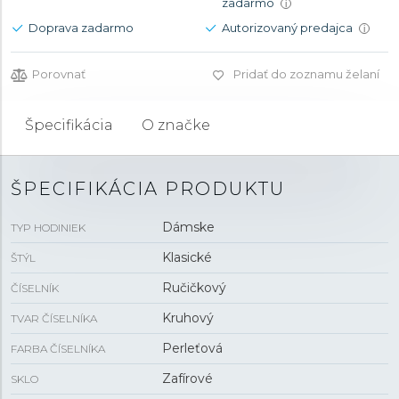
zadarmo
i
Doprava zadarmo
Autorizovaný predajca
i
Porovnať
Pridať do zoznamu želaní
Špecifikácia
O značke
ŠPECIFIKÁCIA PRODUKTU
Dámske
TYP HODINIEK
Klasické
ŠTÝL
Ručičkový
ČÍSELNÍK
Kruhový
TVAR ČÍSELNÍKA
Perleťová
FARBA ČÍSELNÍKA
Zafírové
SKLO