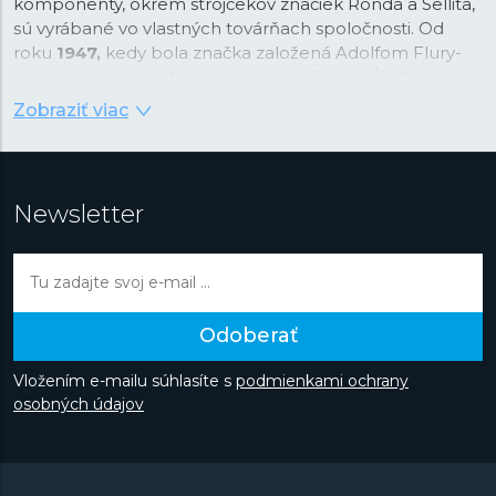
komponenty, okrem strojčekov značiek Ronda a Sellita,
sú vyrábané vo vlastných továrňach spoločnosti. Od
roku
1947,
kedy bola značka založená Adolfom Flury-
Hugom, musia všetky vyrobené hodinky spĺňať
najprísnejšie kritériá Swiss made a sú známe svojou
Zobraziť viac
precíznosťou a kontrolou kvality. Spoločnosť kladie tiež
veľký dôraz na estetické prevedenie každých hodiniek,
výber materiálov na výrobu a značnú časť úsilia venuje
vývoju.
V 70. rokoch predstavili vlastné digitálne hodinky,
Newsletter
o dekádu neskôr hodinky s mesačnou fázou av roku
2004 si nechali patentovať vlastnú ochranu korunky.
Značka sa v deväťdesiatych rokoch dostala do širokého
podvedomia verejnosti, keď sa stala oficiálnou
časomierou tenisového turnaja „Davidoff Swiss Indoors“
Odoberať
a následne aj Majstrovstvá sveta v klasickom lyžovaní v
nemeckom Oberstdorfe alebo hrdým partnerom
Vložením e-mailu súhlasíte s
podmienkami ochrany
stajne Redbull Suaber-Petronas Formule 1. Objavte
osobných údajov
automatické hodinky v nadčasovom dizajne alebo
športovo zamerané modely z kolekcie Gents Sport či
ľahké avšak odolné titánové hodinky z kolekcie
Titanium.