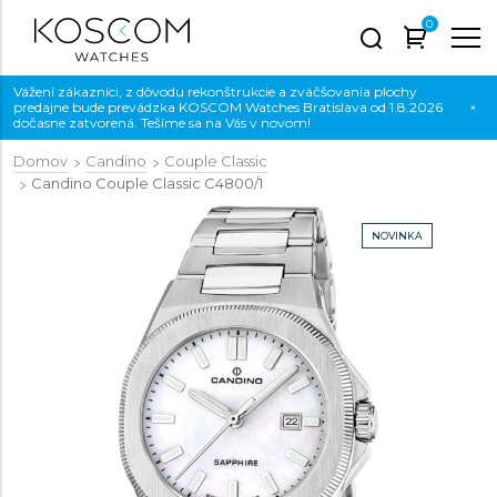
0
Vážení zákazníci, z dôvodu rekonštrukcie a zväčšovania plochy
predajne bude prevádzka KOSCOM Watches Bratislava od 1.8.2026
×
dočasne zatvorená. Tešíme sa na Vás v novom!
Domov
Candino
Couple Classic
Candino Couple Classic
C4800/1
NOVINKA