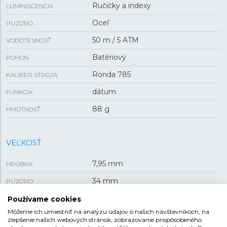
Ručičky a indexy
LUMINISCENCIA
Oceľ
PUZDRO
50 m / 5 ATM
VODOTESNOSŤ
Batériový
POHON
Ronda 785
KALIBER STROJA
dátum
FUNKCIA
88 g
HMOTNOSŤ
VEĽKOSŤ
7,95 mm
HRÚBKA
34 mm
PUZDRO
Používame cookies
Môžeme ich umiestniť na analýzu údajov o našich návštevníkoch, na
REMIENOK
zlepšenie našich webových stránok, zobrazovanie prispôsobeného