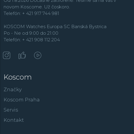
Od 1.8.2026 Dočasne zatvorené. Tešíme sa na Vás v
novom Koscome. Už čoskoro.
Telefón: + 421 917 744 981
KOSCOM Watches Europa SC Banská Bystrica
Po - Ne od 9:00 do 21:00
Telefón: + 421 908 112 204
Koscom
Značky
Koscom Praha
Servis
Kontakt