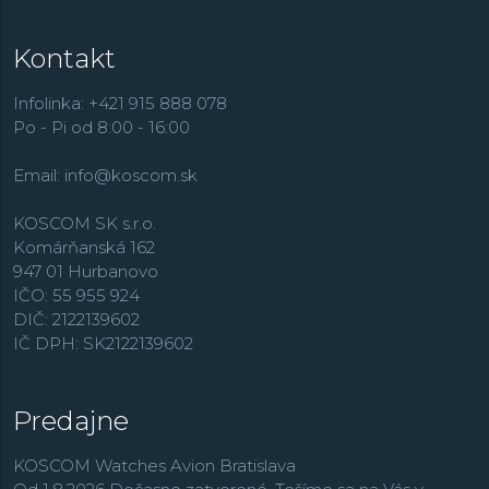
Kontakt
Infolinka: +421 915 888 078
Po - Pi od 8:00 - 16:00
Email:
info@koscom.sk
KOSCOM SK s.r.o.
Komárňanská 162
947 01 Hurbanovo
IČO: 55 955 924
DIČ: 2122139602
IČ DPH: SK2122139602
Predajne
KOSCOM Watches Avion Bratislava