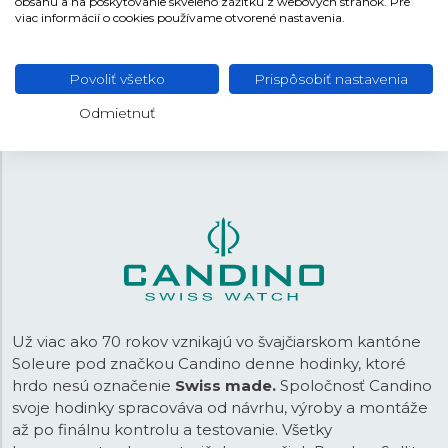
obsahu a na poskytovanie skvelého zážitku z webových stránok. Pre
Oceľ
MATERIÁL REMIENKA
viac informácií o cookies používame otvorené nastavenia.
Strieborná
FARBA REMIENKA
Povoliť všetko
Prispôsobiť nastavenia
Preklápacia
SPONA
Odmietnuť
20,5 mm
ROZTEČ
Už viac ako 70 rokov vznikajú vo švajčiarskom kantóne
Soleure pod značkou Candino denne hodinky, ktoré
hrdo nesú označenie
Swiss made.
Spoločnosť Candino
svoje hodinky spracováva od návrhu, výroby a montáže
až po finálnu kontrolu a testovanie. Všetky