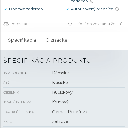
zadarmo
i
Doprava zadarmo
Autorizovaný predajca
i
Porovnať
Pridať do zoznamu želaní
Špecifikácia
O značke
ŠPECIFIKÁCIA PRODUKTU
Dámske
TYP HODINIEK
Klasické
ŠTÝL
Ručičkový
ČÍSELNÍK
Kruhový
TVAR ČÍSELNÍKA
Čierna , Perleťová
FARBA ČÍSELNÍKA
Zafírové
SKLO