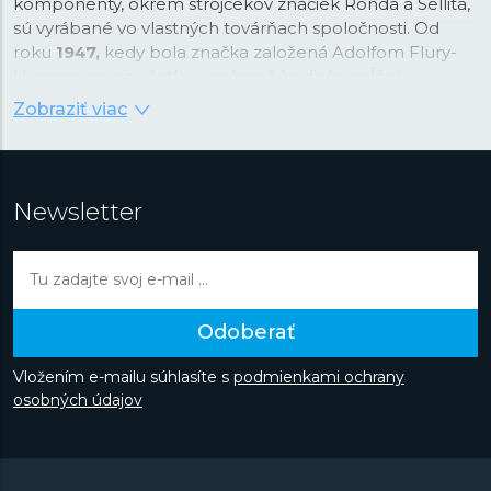
komponenty, okrem strojčekov značiek Ronda a Sellita,
sú vyrábané vo vlastných továrňach spoločnosti. Od
roku
1947,
kedy bola značka založená Adolfom Flury-
Hugom, musia všetky vyrobené hodinky spĺňať
najprísnejšie kritériá Swiss made a sú známe svojou
Zobraziť viac
precíznosťou a kontrolou kvality. Spoločnosť kladie tiež
veľký dôraz na estetické prevedenie každých hodiniek,
výber materiálov na výrobu a značnú časť úsilia venuje
vývoju.
V 70. rokoch predstavili vlastné digitálne hodinky,
Newsletter
o dekádu neskôr hodinky s mesačnou fázou av roku
2004 si nechali patentovať vlastnú ochranu korunky.
Značka sa v deväťdesiatych rokoch dostala do širokého
podvedomia verejnosti, keď sa stala oficiálnou
časomierou tenisového turnaja „Davidoff Swiss Indoors“
Odoberať
a následne aj Majstrovstvá sveta v klasickom lyžovaní v
nemeckom Oberstdorfe alebo hrdým partnerom
Vložením e-mailu súhlasíte s
podmienkami ochrany
stajne Redbull Suaber-Petronas Formule 1. Objavte
osobných údajov
automatické hodinky v nadčasovom dizajne alebo
športovo zamerané modely z kolekcie Gents Sport či
ľahké avšak odolné titánové hodinky z kolekcie
Titanium.