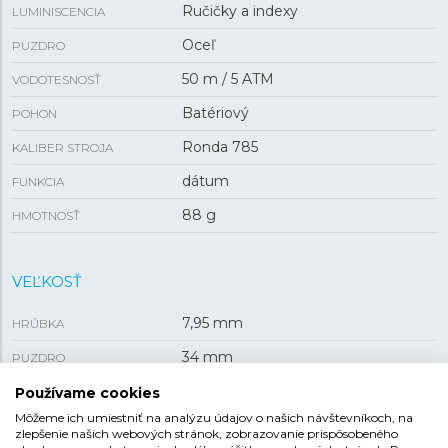
Ručičky a indexy
LUMINISCENCIA
Oceľ
PUZDRO
50 m / 5 ATM
VODOTESNOSŤ
Batériový
POHON
Ronda 785
KALIBER STROJA
dátum
FUNKCIA
88 g
HMOTNOSŤ
VEĽKOSŤ
7,95 mm
HRÚBKA
34 mm
PUZDRO
Používame cookies
Môžeme ich umiestniť na analýzu údajov o našich návštevníkoch, na
REMIENOK
zlepšenie našich webových stránok, zobrazovanie prispôsobeného