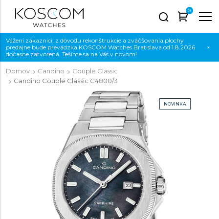
0
Vážení zákazníci, z dôvodu rekonštrukcie a zväčšovania plochy
predajne bude prevádzka KOSCOM Watches Bratislava od 1.8.2026
×
dočasne zatvorená. Tešíme sa na Vás v novom!
Domov
Candino
Couple Classic
Candino Couple Classic
C4800/3
NOVINKA