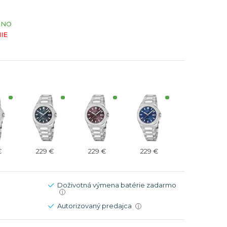
Modré
Modré
ÁNO
er
er
Čierne
Čierne
IE
ačky
načky
Zelené
Červené
Zelené
Perleťové
€
229 €
229 €
229 €
Doživotná výmena batérie zadarmo
i
Autorizovaný predajca
i