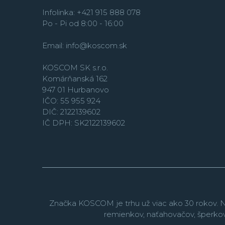
Infolinka: +421 915 888 078
Po - Pi od 8:00 - 16:00
Email:
info@koscom.sk
KOSCOM SK s.r.o.
Komárňanská 162
947 01 Hurbanovo
IČO: 55 955 924
DIČ: 2122139602
IČ DPH: SK2122139602
Značka KOSCOM je trhu už viac ako 30 rokov. N
remienkov, naťahovačov, šperko