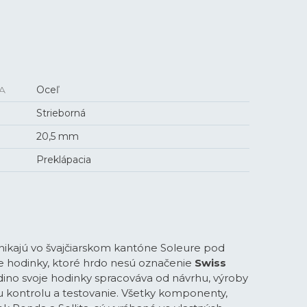
A
Oceľ
Strieborná
20,5 mm
Preklápacia
znikajú vo švajčiarskom kantóne Soleure pod
 hodinky, ktoré hrdo nesú označenie
Swiss
ino svoje hodinky spracováva od návrhu, výroby
u kontrolu a testovanie. Všetky komponenty,