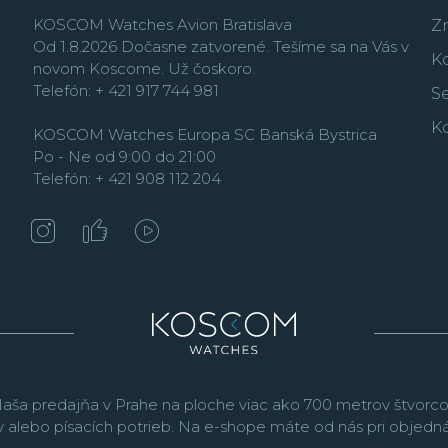
KOSCOM Watches Avion Bratislava
Z
Od 1.8.2026 Dočasne zatvorené. Tešíme sa na Vás v
K
novom Koscome. Už čoskoro.
Telefón: + 421 917 744 981
Se
K
KOSCOM Watches Europa SC Banská Bystrica
Po - Ne od 9:00 do 21:00
Telefón: + 421 908 112 204
aša predajňa v Prahe na ploche viac ako 700 metrov štvorco
v alebo písacích potrieb. Na e-shope máte od nás pri objed