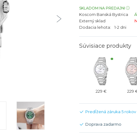
bíjateľný akumulátor
Batožina na odbavenie
Riadené GPS
Rado
Rado
SKLADOM NA PREDAJNI
Koscom Banská Bystrica
TAG Heu
TAG Heu
Externý sklad
N
Všetky zn
Všetky z
Dodacia lehota:
1-2 dni
Súvisiace produkty
229 €
229 
Predĺžená záruka 5 rokov
Doprava zadarmo