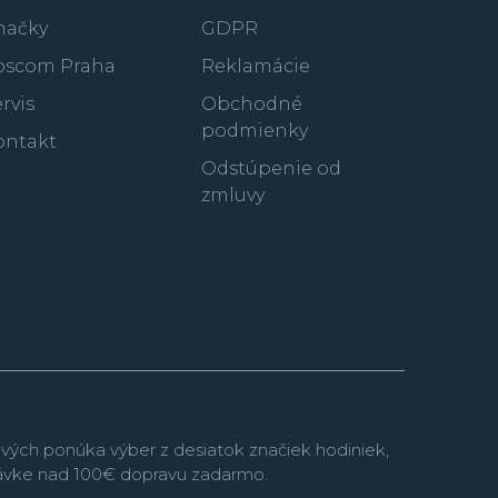
načky
GDPR
oscom Praha
Reklamácie
rvis
Obchodné
podmienky
ontakt
Odstúpenie od
zmluvy
vých ponúka výber z desiatok značiek hodiniek,
návke nad 100€ dopravu zadarmo.