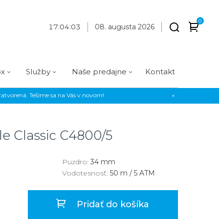
0
17
:
04
:
04
08. augusta 2026
ox
Služby
Naše predajne
Kontakt
atvorená. Tešíme sa na Vás v novom!
×
Praha
Prevedenie
Prevedenie
Osadenie
Materiál
Materiál
erky
Analógové
Analógové
Diamanty
Oceľ
Oceľ
e Classic
C4800/5
EE
Digitálne
Digitálne
Kamienky
Titán
Titán
us Style
Okrúhle
Okrúhle
Keramika
Keramika
Puzdro:
34 mm
Vodotesnosť:
50 m / 5 ATM
us Silver
Hranaté
Hranaté
Karbón
Zlato
Zlaté
Zlaté
Zlato
Pridať do košíka
Strieborné
Strieborné
Bronz