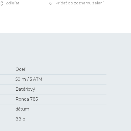
Zdieľať
Pridať do zoznamu želaní
229 €
Oceľ
50 m / 5 ATM
Batériový
Ronda 785
dátum
88 g