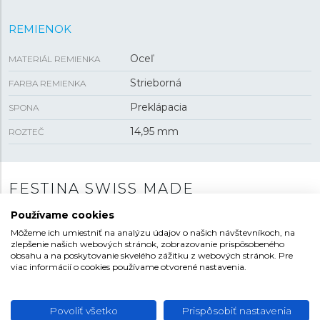
REMIENOK
Oceľ
MATERIÁL REMIENKA
Strieborná
FARBA REMIENKA
Preklápacia
SPONA
14,95 mm
ROZTEČ
FESTINA SWISS MADE
Názov kolekcie nie je len tak hocijaký, pretože všetky
Používame cookies
hodinky Festina SWISS MADE sú vyrobené podľa zásad
Môžeme ich umiestniť na analýzu údajov o našich návštevníkoch, na
zlepšenie našich webových stránok, zobrazovanie prispôsobeného
a pravidiel, vďaka ktorým sa týmto titulom môžu
obsahu a na poskytovanie skvelého zážitku z webových stránok. Pre
nazývať. Kolekcia ponúka ako modely s quartzovým
viac informácií o cookies používame otvorené nastavenia.
strojčekom Ronda, tak aj automatické modely, v
ktorých bije vynikajúci strojček Soprod. Výnimočné
dielenské spracovanie, kvalitné materiály, moderné a
Povoliť všetko
Prispôsobiť nastavenia