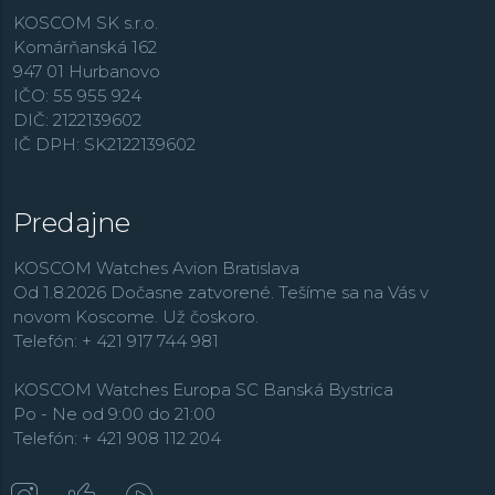
KOSCOM SK s.r.o.
Komárňanská 162
947 01 Hurbanovo
IČO: 55 955 924
DIČ: 2122139602
IČ DPH: SK2122139602
Predajne
KOSCOM Watches Avion Bratislava
Od 1.8.2026 Dočasne zatvorené. Tešíme sa na Vás v
novom Koscome. Už čoskoro.
Telefón: + 421 917 744 981
KOSCOM Watches Europa SC Banská Bystrica
Po - Ne od 9:00 do 21:00
Telefón: + 421 908 112 204