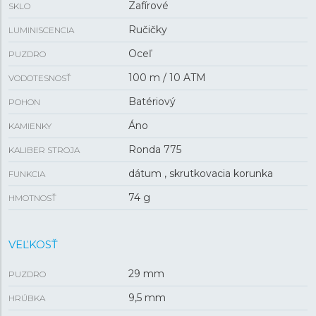
Zafírové
SKLO
Ručičky
LUMINISCENCIA
Oceľ
PUZDRO
100 m / 10 ATM
VODOTESNOSŤ
Batériový
POHON
Áno
KAMIENKY
Ronda 775
KALIBER STROJA
dátum , skrutkovacia korunka
FUNKCIA
74 g
HMOTNOSŤ
VEĽKOSŤ
29 mm
PUZDRO
9,5 mm
HRÚBKA