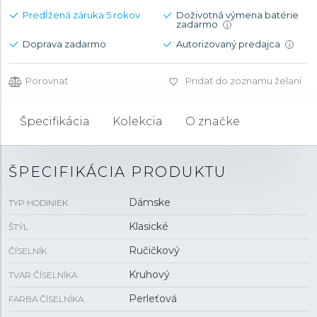
Predĺžená záruka 5 rokov
Doživotná výmena batérie
zadarmo
i
Doprava zadarmo
Autorizovaný predajca
i
Porovnať
Pridať do zoznamu želaní
Špecifikácia
Kolekcia
O značke
ŠPECIFIKÁCIA PRODUKTU
Dámske
TYP HODINIEK
Klasické
ŠTÝL
Ručičkový
ČÍSELNÍK
Kruhový
TVAR ČÍSELNÍKA
Perleťová
FARBA ČÍSELNÍKA