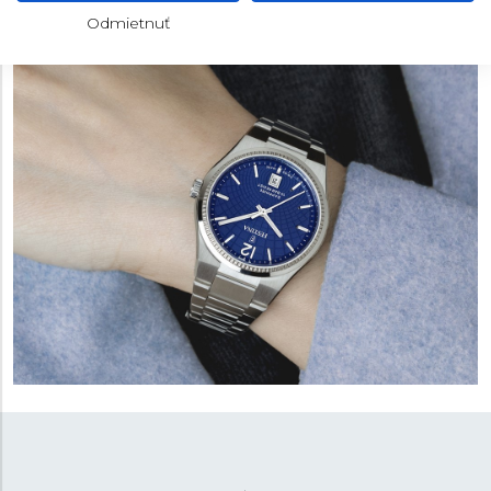
neopozerané dizajny, to všetko je kolekcia SWISS
Odmietnuť
MADE.