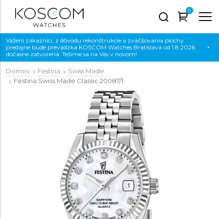
0
Vážení zákazníci, z dôvodu rekonštrukcie a zväčšovania plochy
predajne bude prevádzka KOSCOM Watches Bratislava od 1.8.2026
×
dočasne zatvorená. Tešíme sa na Vás v novom!
Domov
Festina
Swiss Made
Festina Swiss Made Classic
20087/1