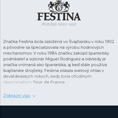
Značka Festina bola založená vo Švajčiarsku v roku 1902
a pôvodne sa špecializovala na výrobu hodinových
mechanizmov. V roku 1984 značku zakúpil španielsky
podnikateľ a vizionár Miguel Rodriguez a odvtedy je
značka vnímaná ako španielska, aj keď stále používa
švajčiarske strojčeky. Festina získala svetový ohlas v
deväťdesiatych rokoch, kedy bola oficiálnym
časomeračom
Tour de France
.
Od tejto doby je Festina na trhu vnímaná ako športová
Zobraziť viac
značka a vďaka spolupráci so svetoznámym
cyklistickým závodom vznikla aj kolekcia pánskych
chronografov s príznačným názvom
Chrono Bike
.
Športové časomerače dodávané ako v oceľovej, tak aj