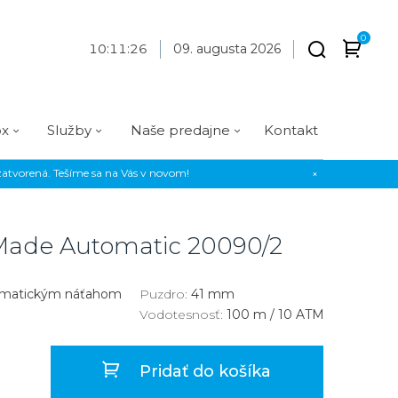
0
10
:
11
:
27
09. augusta 2026
ox
Služby
Naše predajne
Kontakt
atvorená. Tešíme sa na Vás v novom!
×
Praha
Prevedenie
Prevedenie
Osadenie
Materiál
Materiál
erky
Analógové
Analógové
Diamanty
Oceľ
Oceľ
 Made Automatic
20090/2
EE
Digitálne
Digitálne
Kamienky
Titán
Titán
us Style
Okrúhle
Okrúhle
Keramika
Keramika
omatickým náťahom
Puzdro:
41 mm
Vodotesnosť:
100 m / 10 ATM
us Silver
Hranaté
Hranaté
Karbón
Zlato
Zlaté
Zlaté
Zlato
Pridať do košíka
Strieborné
Strieborné
Bronz