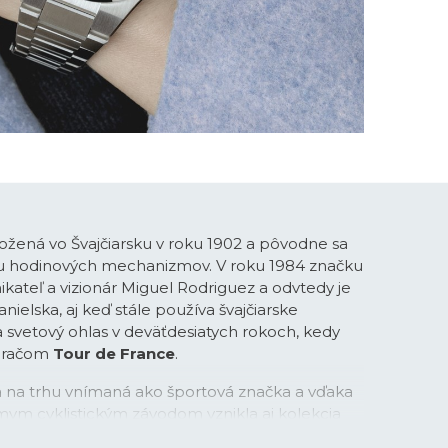
ožená vo Švajčiarsku v roku 1902 a pôvodne sa
bu hodinových mechanizmov. V roku 1984 značku
ikateľ a vizionár Miguel Rodriguez a odvtedy je
ielska, aj keď stále používa švajčiarske
la svetový ohlas v deväťdesiatych rokoch, kedy
meračom
Tour de France
.
na na trhu vnímaná ako športová značka a vďaka
mym cyklistickým závodom vznikla aj kolekcia
v s príznačným názvom
Chrono Bike
. Športové