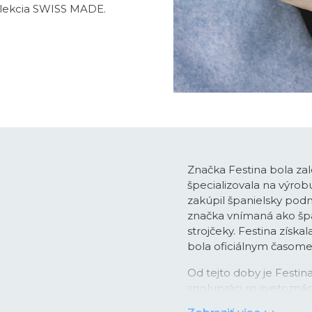
olekcia SWISS MADE.
Značka Festina bola zal
špecializovala na výro
zakúpil španielsky podn
značka vnímaná ako špan
strojčeky. Festina získa
bola oficiálnym časo
Od tejto doby je Festi
spolupráci so svetozná
pánskych chronografo