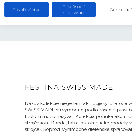
HRÚBKA
10,75 mm
Prispôsobiť
Povoliť všetko
Odmietnuť
nastavenia
FESTINA SWISS MADE
Názov kolekcie nie je len tak hocijaký, pretože 
SWISS MADE sú vyrobené podľa zásad a pravidie
titulom môžu nazývať. Kolekcia ponúka ako mo
strojčekom Ronda, tak aj automatické modely, v 
strojček Soprod. Výnimočné dielenské spracovani