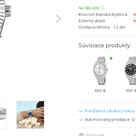
bíjateľný akumulátor
Batožina na odbavenie
Riadené GPS
Rado
Rado
NA SKLADE
Koscom Banská Bystrica
N
TAG Heu
TAG Heu
Externý sklad
N
Všetky zn
Všetky z
Dodacia lehota:
1-2 dni
Súvisiace produkty
650 €
650 
Predĺžená záruka 5 rokov
Autorizovaný predajca
i
Porovnať