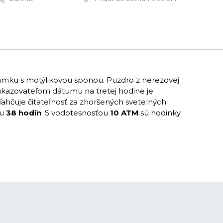
650 €
amku s motýlikovou sponou. Puzdro z nerezovej
ukazovateľom dátumu na tretej hodine je
uľahčuje čitateľnosť za zhoršených svetelných
du
38 hodín
. S vodotesnosťou
10 ATM
sú hodinky