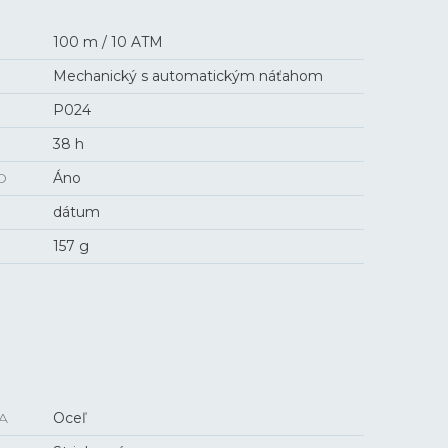
100 m / 10 ATM
Mechanický s automatickým náťahom
P024
38 h
O
Áno
dátum
157 g
A
Oceľ