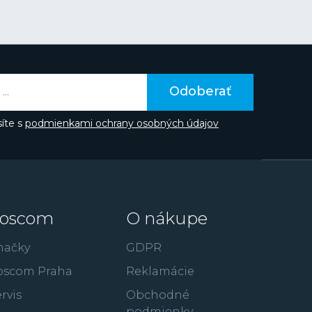
v oceľovej, tak aj titánovej verzii rýchlo získali
založenými fanúšikmi značky. V posledných
áva do podvedomia ľudí prostredníctvom
v či spojením značky napríklad so súťažou Miss
aka hollywoodskemu hercovi Gerardovi
te poznať z filmov ako je 300: Bitka u
Odoberať
úpež alebo RocknRolla.
íte s
podmienkami ochrany osobných údajov
oscom
O nákupe
načky
GDPR
oscom Praha
Reklamácie
rvis
Obchodné
podmienky