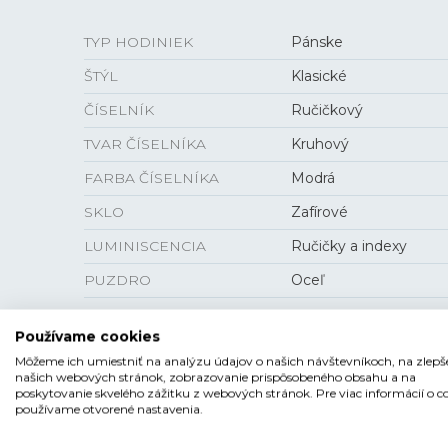
TYP HODINIEK
Pánske
ŠTÝL
Klasické
ČÍSELNÍK
Ručičkový
TVAR ČÍSELNÍKA
Kruhový
FARBA ČÍSELNÍKA
Modrá
SKLO
Zafírové
LUMINISCENCIA
Ručičky a indexy
PUZDRO
Oceľ
Používame cookies
Môžeme ich umiestniť na analýzu údajov o našich návštevníkoch, na zlepš
VEĽKOSŤ
našich webových stránok, zobrazovanie prispôsobeného obsahu a na
poskytovanie skvelého zážitku z webových stránok. Pre viac informácií o c
používame otvorené nastavenia.
PUZDRO
41 mm