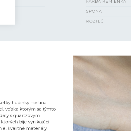
FARBA REMIENKA
SPONA
ROZTEČ
všetky hodinky Festina
l, vďaka ktorým sa týmto
dely s quartzovým
ktorých bije vynikajúci
e, kvalitné materiály,