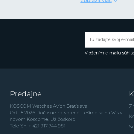
Zobraziť viac
časomerače dodávané ako 
obľubu medzi športovo 
rokoch sa Festina dost
nových lifestyle modelo
France alebo najmä vď
Butlerovi, ktorého môže
Thermopyl, Dokonalá l
Vložením e-mailu súhlas
Predajne
K
KOSCOM Watches Avion Bratislava
Z
Od 1.8.2026 Dočasne zatvorené. Tešíme sa na Vás v
K
novom Koscome. Už čoskoro.
Telefón: + 421 917 744 981
Se