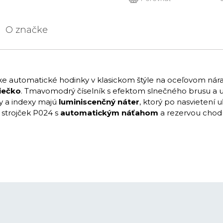
O značke
e automatické hodinky v klasickom štýle na oceľovom nár
iečko
. Tmavomodrý číselník s efektom slnečného brusu a 
ky a indexy majú
luminiscenčný náter
, ktorý po nasvietení 
strojček P024 s
automatickým náťahom
a rezervou cho