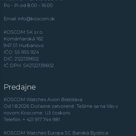
Po - Pi od 8:00 - 16:00
Email:
info@koscom.sk
KOSCOM SK s.r.o.
Komárňanská 162
947 01 Hurbanovo
IČO: 55 955 924
DIČ: 2122139602
IČ DPH: SK2122139602
Predajne
KOSCOM Watches Avion Bratislava
Od 1.8.2026 Dočasne zatvorené. Tešíme sa na Vás v
novom Koscome. Už čoskoro.
Telefón: + 421 917 744 981
KOSCOM Watches Europa SC Banská Bystrica