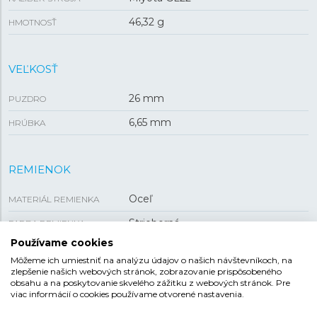
46,32 g
HMOTNOSŤ
VEĽKOSŤ
26 mm
PUZDRO
6,65 mm
HRÚBKA
REMIENOK
Oceľ
MATERIÁL REMIENKA
Strieborná
FARBA REMIENKA
Používame cookies
12 mm
ROZTEČ
Môžeme ich umiestniť na analýzu údajov o našich návštevníkoch, na
Preklápacia
SPONA
zlepšenie našich webových stránok, zobrazovanie prispôsobeného
obsahu a na poskytovanie skvelého zážitku z webových stránok. Pre
viac informácií o cookies používame otvorené nastavenia.