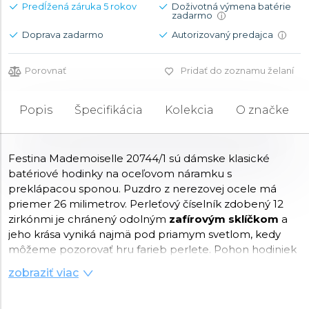
Predĺžená záruka 5 rokov
Doživotná výmena batérie
zadarmo
i
Doprava zadarmo
Autorizovaný predajca
i
Porovnať
Pridať do zoznamu želaní
Popis
Špecifikácia
Kolekcia
O značke
Festina Mademoiselle 20744/1 sú dámske klasické
batériové hodinky na oceľovom náramku s
preklápacou sponou. Puzdro z nerezovej ocele má
priemer 26 milimetrov. Perleťový číselník zdobený 12
zirkónmi je chránený odolným
zafírovým sklíčkom
a
jeho krása vyniká najmä pod priamym svetlom, kedy
môžeme pozorovať hru farieb perlete. Pohon hodiniek
zaisťuje
quartzový strojček Miyota Gl22
. S
zobraziť viac
vodotesnosťou
5 ATM
sú hodinky odolné proti dažďu a
pri sprchovaní.