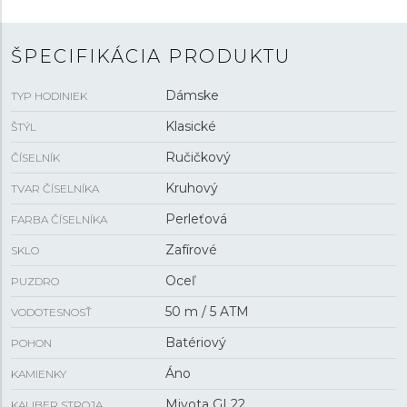
ŠPECIFIKÁCIA PRODUKTU
Dámske
TYP HODINIEK
Klasické
ŠTÝL
Ručičkový
ČÍSELNÍK
Kruhový
TVAR ČÍSELNÍKA
Perleťová
FARBA ČÍSELNÍKA
Zafírové
SKLO
Oceľ
PUZDRO
50 m / 5 ATM
VODOTESNOSŤ
Batériový
POHON
Áno
KAMIENKY
Miyota GL22
KALIBER STROJA