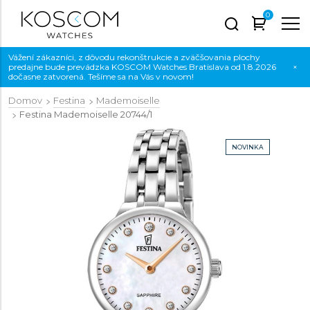
0
Vážení zákazníci, z dôvodu rekonštrukcie a zväčšovania plochy
predajne bude prevádzka KOSCOM Watches Bratislava od 1.8.2026
×
dočasne zatvorená. Tešíme sa na Vás v novom!
Domov
Festina
Mademoiselle
Festina Mademoiselle
20744/1
NOVINKA