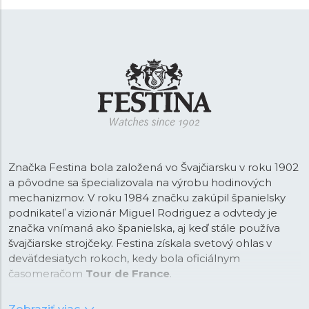
Značka Festina bola založená vo Švajčiarsku v roku 1902
a pôvodne sa špecializovala na výrobu hodinových
mechanizmov. V roku 1984 značku zakúpil španielsky
podnikateľ a vizionár Miguel Rodriguez a odvtedy je
značka vnímaná ako španielska, aj keď stále používa
švajčiarske strojčeky. Festina získala svetový ohlas v
deväťdesiatych rokoch, kedy bola oficiálnym
časomeračom
Tour de France
.
Od tejto doby je Festina na trhu vnímaná ako športová