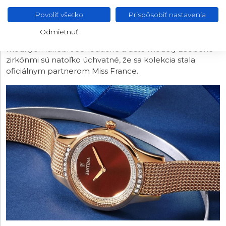
FESTINA MADEMOISELLE
Povoliť všetko
Prispôsobiť nastavenia
Dámska kolekcia s názvom Modemoiselle je plná
Odmietnuť
jemných kriviek, zmyselných detailov a príjemných
módnych farieb. Jednoduché a čisté modely zdobené
zirkónmi sú natoľko úchvatné, že sa kolekcia stala
oficiálnym partnerom Miss France.