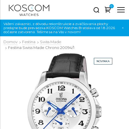
0
Vážení zákazníci, z dôvodu rekonštrukcie a zväčšovania plochy
predajne bude prevádzka KOSCOM Watches Bratislava od 1.8.2026
×
dočasne zatvorená. Tešíme sa na Vás v novom!
Domov
Festina
Swiss Made
Festina Swiss Made Chrono
20094/1
NOVINKA