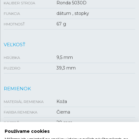
Ronda 5030D
KALIBER STROJA
dátum , stopky
FUNKCIA
67 g
HMOTNOSŤ
VEĽKOSŤ
9,5 mm
HRÚBKA
39,3 mm
PUZDRO
REMIENOK
Koža
MATERIÁL REMIENKA
Čierna
FARBA REMIENKA
20 mm
ROZTEČ
Používame cookies
Tŕňová
SPONA
Môžeme ich umiestniť na analýzu údajov o našich návštevníkoch, na