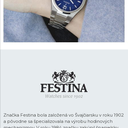
Značka Festina bola založená vo Švajčiarsku v roku 1902
a pôvodne sa špecializovala na výrobu hodinových
mechanizmov. V roku 1984 značku zakúpil španielsky