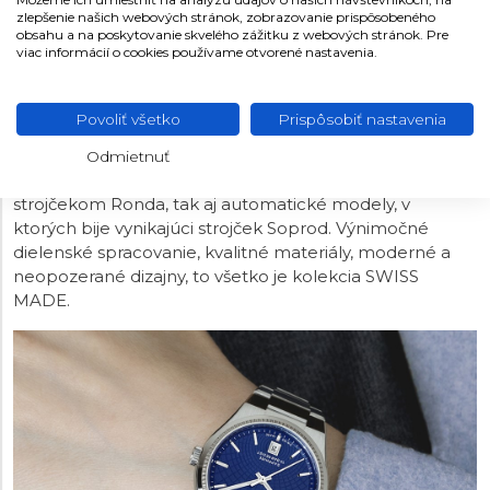
zlepšenie našich webových stránok, zobrazovanie prispôsobeného
obsahu a na poskytovanie skvelého zážitku z webových stránok. Pre
viac informácií o cookies používame otvorené nastavenia.
FESTINA SWISS MADE
Názov kolekcie nie je len tak hocijaký, pretože všetky
Povoliť všetko
Prispôsobiť nastavenia
hodinky Festina SWISS MADE sú vyrobené podľa zásad
a pravidiel, vďaka ktorým sa týmto titulom môžu
Odmietnuť
nazývať. Kolekcia ponúka ako modely s quartzovým
strojčekom Ronda, tak aj automatické modely, v
ktorých bije vynikajúci strojček Soprod. Výnimočné
dielenské spracovanie, kvalitné materiály, moderné a
neopozerané dizajny, to všetko je kolekcia SWISS
MADE.