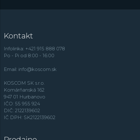
Kontakt
Infolinka: +421 915 888 078
Po - Pi od 8:00 - 16:00
Email:
info@koscom.sk
KOSCOM SK s.r.o.
Komárňanská 162
947 01 Hurbanovo
IČO: 55 955 924
DIČ: 2122139602
IČ DPH: SK2122139602
Predajne