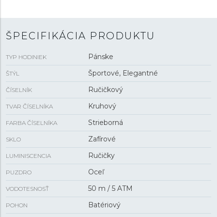
vodotesnosťou
5 ATM
sú hodinky odolné proti dažďu a
pri sprchovaní.
ŠPECIFIKÁCIA PRODUKTU
Pánske
TYP HODINIEK
Športové, Elegantné
ŠTÝL
Ručičkový
ČÍSELNÍK
Kruhový
TVAR ČÍSELNÍKA
Strieborná
FARBA ČÍSELNÍKA
Zafírové
SKLO
Ručičky
LUMINISCENCIA
Oceľ
PUZDRO
50 m / 5 ATM
VODOTESNOSŤ
Batériový
POHON