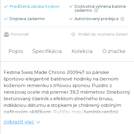
Predĺžená záruka 5 rokov
Doživotná výmena batérie
zadarmo
i
Doprava zadarmo
Autorizovaný predajca
i
Porovnať
Pridať do zoznamu želaní
Popis
Špecifikácia
Kolekcia
O značke
Festina Swiss Made Chrono 20094/1 sú pánske
športovo-elegantné batériové hodinky na čiernom
koženom remienku s tŕňovou sponou. Puzdro z
nerezovej ocele má priemer 39,3 milimetrov. Strieborný
textúrovaný číselník s efektom slnečného brusu,
indikáciou dátumu a stopkami je chránený odolným
zafírovým sklíčkom
. Ručičky majú
luminiscenčný
náter
, ktorý po nasvietení uľahčuje čitateľnosť za
zobraziť viac
zhoršených svetelných podmienok. Chod hodiniek
zaisťuje
quartzový strojček
Ronda 5030D. S