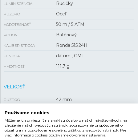
Ručičky
LUMINISCENCIA
Oceľ
PUZDRO
50 m / 5 ATM
VODOTESNOSŤ
Batériový
POHON
Ronda 515.24H
KALIBER STROJA
dátum , GMT
FUNKCIA
111,7 g
HMOTNOSŤ
VEĽKOSŤ
42 mm
PUZDRO
8,1 mm
HRÚBKA
Používame cookies
Môžeme ich umiestniť na analýzu údajov o našich návštevníkoch, na
zlepšenie našich webových stránok, zobrazovanie prispôsobeného
REMIENOK
obsahu a na poskytovanie skvelého zážitku z webových stránok. Pre
viac informácií o cookies používame otvorené nastavenia.