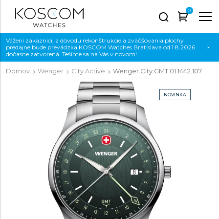
0
Vážení zákazníci, z dôvodu rekonštrukcie a zväčšovania plochy
predajne bude prevádzka KOSCOM Watches Bratislava od 1.8.2026
×
dočasne zatvorená. Tešíme sa na Vás v novom!
Domov
Wenger
City Active
Wenger City GMT
01.1442.107
NOVINKA