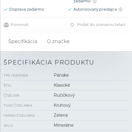
zadarmo
i
Doprava zadarmo
Autorizovaný predajca
i
Porovnať
Pridať do zoznamu želaní
Špecifikácia
O značke
ŠPECIFIKÁCIA PRODUKTU
Pánske
TYP HODINIEK
Klasické
ŠTÝL
Ručičkový
ČÍSELNÍK
Kruhový
TVAR ČÍSELNÍKA
Zelená
FARBA ČÍSELNÍKA
Minerálne
SKLO