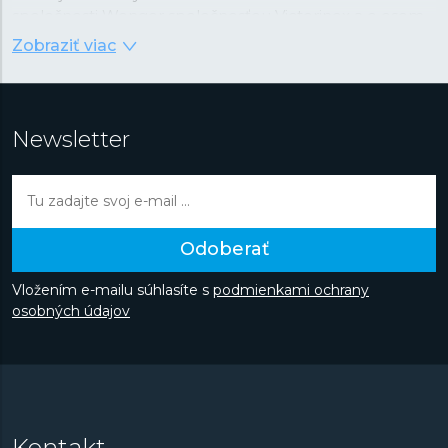
spoločnosti Wenger spoločnosťou Victorinox a o osem
rokov neskôr sa Wenger nože stali súčasťou ponuky
Zobraziť viac
Victorinox, aby sa Wenger mohol sústrediť na vývoj a
výrobu hodiniek a cestovného vybavenia špičkovej
kvality za dostupnú cenu. V každých hodinkách sa snúbi
spoľahlivosť so štýlom, moderný dizajn s maximálnou
Newsletter
funkčnosťou a dobre vybrané materiály so starostlivým
spracovaním.
Odoberať
Vložením e-mailu súhlasíte s
podmienkami ochrany
osobných údajov
Kontakt