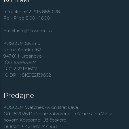
Infolinka: +421 915 888 078
Po - Pi od 8:00 - 16:00
Email:
info@koscom.sk
KOSCOM SK s.r.o.
Komárňanská 162
947 01 Hurbanovo
IČO: 55 955 924
DIČ: 2122139602
IČ DPH: SK2122139602
Predajne
KOSCOM Watches Avion Bratislava
Od 1.8.2026 Dočasne zatvorené. Tešíme sa na Vás v
novom Koscome. Už čoskoro.
Telefón: + 421 917 744 981