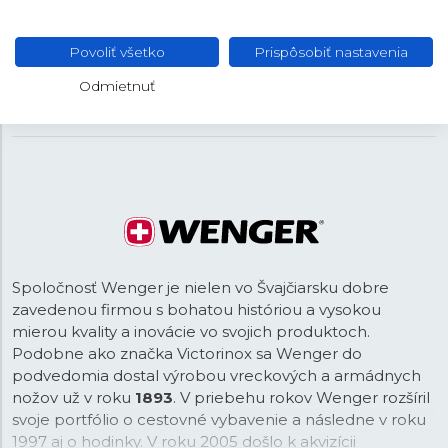
Oceľ
MATERIÁL REMIENKA
Strieborná
FARBA REMIENKA
Povoliť všetko
Prispôsobiť nastavenia
22 mm
ROZTEČ
Odmietnuť
Posuvná
SPONA
Spoločnosť Wenger je nielen vo Švajčiarsku dobre
zavedenou firmou s bohatou históriou a vysokou
mierou kvality a inovácie vo svojich produktoch.
Podobne ako značka Victorinox sa Wenger do
podvedomia dostal výrobou vreckových a armádnych
nožov už v roku
1893
. V priebehu rokov Wenger rozšíril
svoje portfólio o cestovné vybavenie a následne v roku
1997 aj o hodinky. V roku 2005 došlo k akvizícii