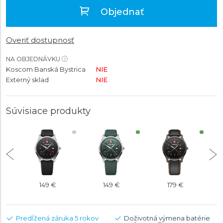
Objednať
Overiť dostupnosť
NA OBJEDNÁVKU
Koscom Banská Bystrica
NIE
Externý sklad
NIE
Súvisiace produkty
149 €
149 €
179 €
Predĺžená záruka 5 rokov
Doživotná výmena batérie