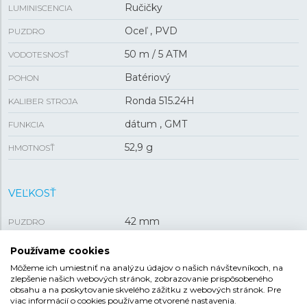
Ručičky
LUMINISCENCIA
Oceľ , PVD
PUZDRO
50 m / 5 ATM
VODOTESNOSŤ
Batériový
POHON
Ronda 515.24H
KALIBER STROJA
dátum , GMT
FUNKCIA
52,9 g
HMOTNOSŤ
VEĽKOSŤ
42 mm
PUZDRO
8,1 mm
HRÚBKA
Používame cookies
Môžeme ich umiestniť na analýzu údajov o našich návštevníkoch, na
zlepšenie našich webových stránok, zobrazovanie prispôsobeného
REMIENOK
obsahu a na poskytovanie skvelého zážitku z webových stránok. Pre
viac informácií o cookies používame otvorené nastavenia.