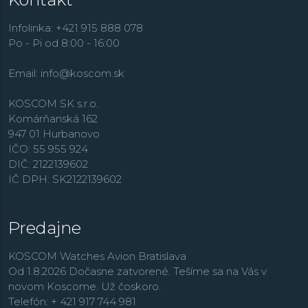
Infolinka: +421 915 888 078
Po - Pi od 8:00 - 16:00
Email:
info@koscom.sk
KOSCOM SK s.r.o.
Komárňanská 162
947 01 Hurbanovo
IČO: 55 955 924
DIČ: 2122139602
IČ DPH: SK2122139602
Predajne
KOSCOM Watches Avion Bratislava
Od 1.8.2026 Dočasne zatvorené. Tešíme sa na Vás v
novom Koscome. Už čoskoro.
Telefón: + 421 917 744 981