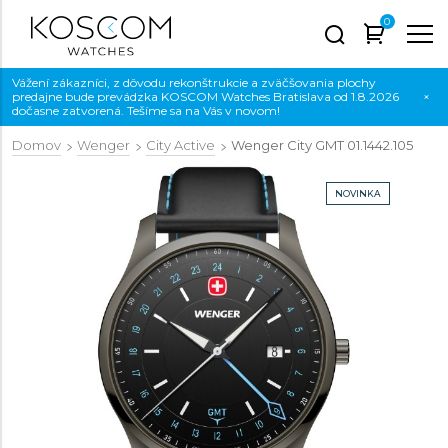
0
Vážení zákazníci, z dôvodu rekonštrukcie a zväčšovania plochy
predajne bude prevádzka KOSCOM Watches Bratislava od 1.8.2026
×
dočasne zatvorená. Tešíme sa na Vás v novom!
Domov
Wenger
City Active
Wenger City GMT
01.1442.105
NOVINKA