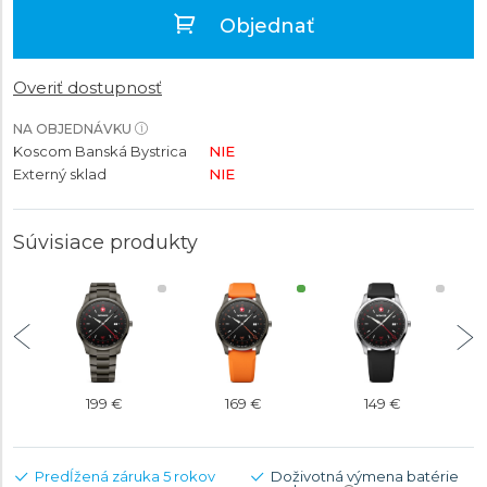
Objednať
Overiť dostupnosť
NA OBJEDNÁVKU
Koscom Banská Bystrica
NIE
Externý sklad
NIE
Súvisiace produkty
199 €
169 €
149 €
Predĺžená záruka 5 rokov
Doživotná výmena batérie