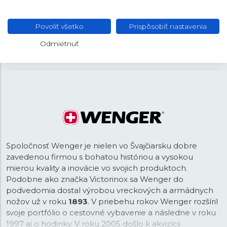
Koža
MATERIÁL REMIENKA
Čierna
FARBA REMIENKA
Povoliť všetko
Prispôsobiť nastavenia
22 mm
ROZTEČ
Odmietnuť
Tŕňová
SPONA
Spoločnosť Wenger je nielen vo Švajčiarsku dobre
zavedenou firmou s bohatou históriou a vysokou
mierou kvality a inovácie vo svojich produktoch.
Podobne ako značka Victorinox sa Wenger do
podvedomia dostal výrobou vreckových a armádnych
nožov už v roku
1893
. V priebehu rokov Wenger rozšíril
svoje portfólio o cestovné vybavenie a následne v roku
1997 aj o hodinky. V roku 2005 došlo k akvizícii