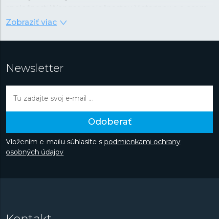
spoločnosti Wenger spoločnosťou Victorinox a o osem
rokov neskôr sa Wenger nože stali súčasťou ponuky
Zobraziť viac
Victorinox, aby sa Wenger mohol sústrediť na vývoj a
výrobu hodiniek a cestovného vybavenia špičkovej
kvality za dostupnú cenu. V každých hodinkách sa snúbi
spoľahlivosť so štýlom, moderný dizajn s maximálnou
Newsletter
funkčnosťou a dobre vybrané materiály so starostlivým
spracovaním.
Odoberať
Vložením e-mailu súhlasíte s
podmienkami ochrany
osobných údajov
Kontakt