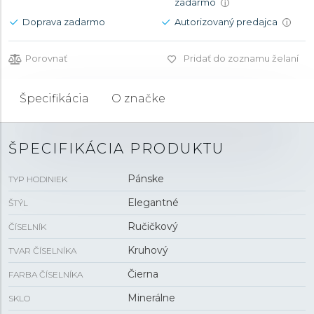
zadarmo
i
Doprava zadarmo
Autorizovaný predajca
i
Porovnať
Pridať do zoznamu želaní
Špecifikácia
O značke
ŠPECIFIKÁCIA PRODUKTU
Pánske
TYP HODINIEK
Elegantné
ŠTÝL
Ručičkový
ČÍSELNÍK
Kruhový
TVAR ČÍSELNÍKA
Čierna
FARBA ČÍSELNÍKA
Minerálne
SKLO