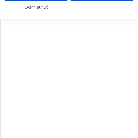
Pánske
Pánske
Odmietnuť
275 €
275 €
Na sklade
Na sklade
40
37
WENGER EXECUTIVE
WENGER VINTAGE SPORT
01.2031.105
01.1921.112
Pánske
Pánske
Na sklade
Na sklade