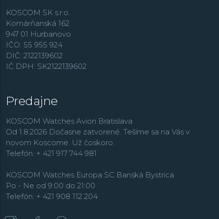
KOSCOM SK s.r.o.
Komárňanská 162
947 01 Hurbanovo
IČO: 55 955 924
DIČ: 2122139602
IČ DPH: SK2122139602
Predajne
KOSCOM Watches Avion Bratislava
Od 1.8.2026 Dočasne zatvorené. Tešíme sa na Vás v
novom Koscome. Už čoskoro.
Telefón: + 421 917 744 981
KOSCOM Watches Europa SC Banská Bystrica
Po - Ne od 9:00 do 21:00
Telefón: + 421 908 112 204