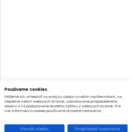
WENGER EXECUTIVE
WENGER EXECUTIVE
01.2031.102
01.2031.108
Pánske
Pánske
275 €
315 €
Na sklade
Na sklade
Používame cookies
Môžeme ich umiestniť na analýzu údajov o našich návštevníkoch, na
zlepšenie našich webových stránok, zobrazovanie prispôsobeného
obsahu a na poskytovanie skvelého zážitku z webových stránok. Pre
40
40
viac informácií o cookies používame otvorené nastavenia.
WENGER EXECUTIVE
WENGER EXECUTIVE
Povoliť všetko
Prispôsobiť nastavenia
01.2031.103
01.2031.101