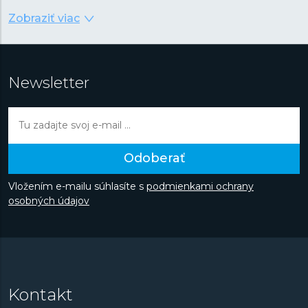
rokov neskôr sa Wenger nože stali súčasťou ponuky
Zobraziť viac
Victorinox, aby sa Wenger mohol sústrediť na vývoj a
výrobu hodiniek a cestovného vybavenia špičkovej
kvality za dostupnú cenu. V každých hodinkách sa snúbi
spoľahlivosť so štýlom, moderný dizajn s maximálnou
Newsletter
funkčnosťou a dobre vybrané materiály so starostlivým
spracovaním.
Odoberať
Vložením e-mailu súhlasíte s
podmienkami ochrany
osobných údajov
Kontakt