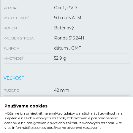
Oceľ , PVD
PUZDRO
50 m / 5 ATM
VODOTESNOSŤ
Batériový
POHON
Ronda 515.24H
KALIBER STROJA
dátum , GMT
FUNKCIA
52,9 g
HMOTNOSŤ
VEĽKOSŤ
42 mm
PUZDRO
8,1 mm
HRÚBKA
Používame cookies
Môžeme ich umiestniť na analýzu údajov o našich návštevníkoch, na
zlepšenie našich webových stránok, zobrazovanie prispôsobeného
REMIENOK
obsahu a na poskytovanie skvelého zážitku z webových stránok. Pre
viac informácií o cookies používame otvorené nastavenia.
Koža
MATERIÁL REMIENKA