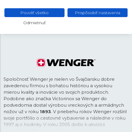
Čierna
FARBA REMIENKA
Povoliť všetko
Prispôsobiť nastavenia
Tŕňová
SPONA
Odmietnuť
22 mm
ROZTEČ
Spoločnosť Wenger je nielen vo Švajčiarsku dobre
zavedenou firmou s bohatou históriou a vysokou
mierou kvality a inovácie vo svojich produktoch.
Podobne ako značka Victorinox sa Wenger do
podvedomia dostal výrobou vreckových a armádnych
nožov už v roku
1893
. V priebehu rokov Wenger rozšíril
svoje portfólio o cestovné vybavenie a následne v roku
1997 aj o hodinky. V roku 2005 došlo k akvizícii
spoločnosti Wenger spoločnosťou Victorinox a o osem