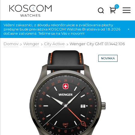
0
Vážení zákazníci, z dôvodu rekonštrukcie a zväčšovania plochy
predajne bude prevádzka KOSCOM Watches Bratislava od 1.8.2026
×
dočasne zatvorená. Tešíme sa na Vás v novom!
Domov
Wenger
City Active
Wenger City GMT
01.1442.106
NOVINKA