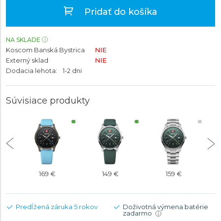
Pridať do košíka
NA SKLADE
Koscom Banská Bystrica
NIE
Externý sklad
NIE
Dodacia lehota:
1-2 dni
Súvisiace produkty
169 €
149 €
159 €
Predĺžená záruka 5 rokov
Doživotná výmena batérie
zadarmo
i