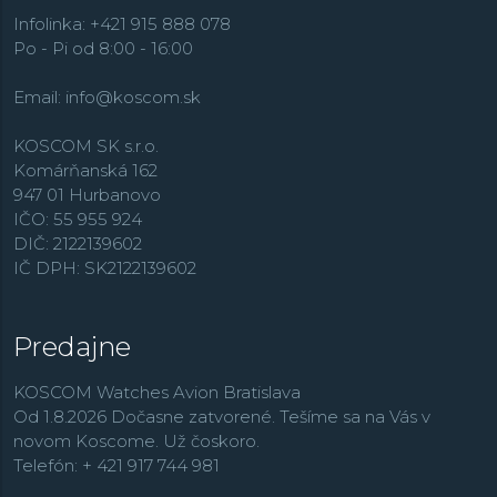
Infolinka: +421 915 888 078
Po - Pi od 8:00 - 16:00
Email:
info@koscom.sk
KOSCOM SK s.r.o.
Komárňanská 162
947 01 Hurbanovo
IČO: 55 955 924
DIČ: 2122139602
IČ DPH: SK2122139602
Predajne
KOSCOM Watches Avion Bratislava
Od 1.8.2026 Dočasne zatvorené. Tešíme sa na Vás v
novom Koscome. Už čoskoro.
Telefón: + 421 917 744 981