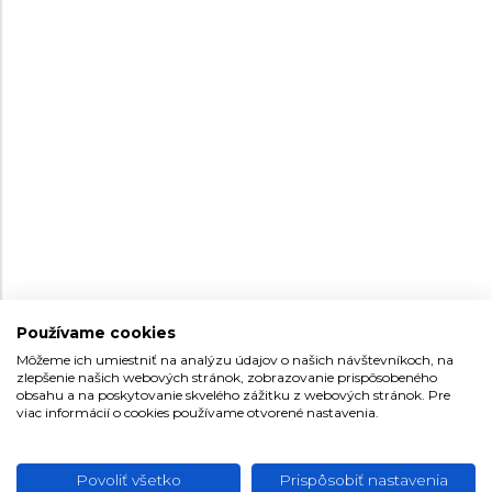
MAURICE LACROIX 1975
MAURICE LACROIX FIABA
QUARTZ CHRONOGRAPH
751038-SS002-630-1
FA1306-SSY13-110-1
Pánske
Dámske
1 090 €
1 590 €
Na sklade
Na sklade
NOVINKA
NOVINKA
Používame cookies
Môžeme ich umiestniť na analýzu údajov o našich návštevníkoch, na
zlepšenie našich webových stránok, zobrazovanie prispôsobeného
obsahu a na poskytovanie skvelého zážitku z webových stránok. Pre
33
33
viac informácií o cookies používame otvorené nastavenia.
MAURICE LACROIX FIABA
MAURICE LACROIX 1975
QUARTZ
Povoliť všetko
Prispôsobiť nastavenia
FA1306-SS002-110-1
751006-SS002-170-1