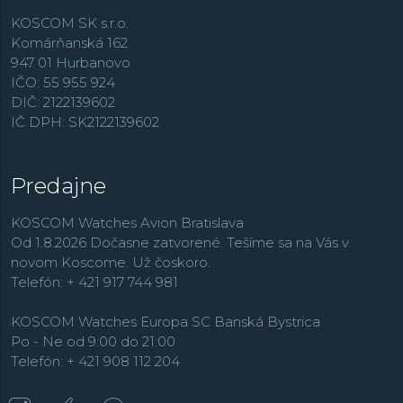
KOSCOM SK s.r.o.
Komárňanská 162
947 01 Hurbanovo
IČO: 55 955 924
DIČ: 2122139602
IČ DPH: SK2122139602
Predajne
KOSCOM Watches Avion Bratislava
Od 1.8.2026 Dočasne zatvorené. Tešíme sa na Vás v
novom Koscome. Už čoskoro.
Telefón: + 421 917 744 981
KOSCOM Watches Europa SC Banská Bystrica
Po - Ne od 9:00 do 21:00
Telefón: + 421 908 112 204