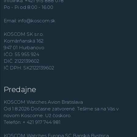
Infolinka: +421 915 888 078
Po - Pi od 8:00 - 16:00
Email:
info@koscom.sk
KOSCOM SK s.r.o.
Komárňanská 162
947 01 Hurbanovo
IČO: 55 955 924
DIČ: 2122139602
IČ DPH: SK2122139602
Predajne
KOSCOM Watches Avion Bratislava
Od 1.8.2026 Dočasne zatvorené. Tešíme sa na Vás v
novom Koscome. Už čoskoro.
Telefón: + 421 917 744 981
KOSCOM Watches Europa SC Banská Bystrica