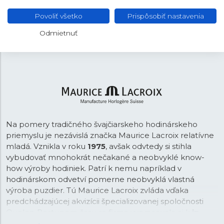
Povoliť všetko
Prispôsobiť nastavenia
Oceľ
MATERIÁL REMIENKA
Odmietnuť
Strieborná
FARBA REMIENKA
Na pomery tradičného švajčiarskeho hodinárskeho
priemyslu je nezávislá značka Maurice Lacroix relatívne
mladá. Vznikla v roku
1975
, avšak odvtedy si stihla
vybudovať mnohokrát nečakané a neobvyklé know-
how výroby hodiniek. Patrí k nemu napríklad v
hodinárskom odvetví pomerne neobvyklá vlastná
výroba puzdier. Tú Maurice Lacroix zvláda vďaka
predchádzajúcej akvizícii špecializovanej spoločnosti
Queloz. Postupom času sa firma vypracovala aj k
in-
house výrobe strojčekov
, pričom sa v tejto oblasti