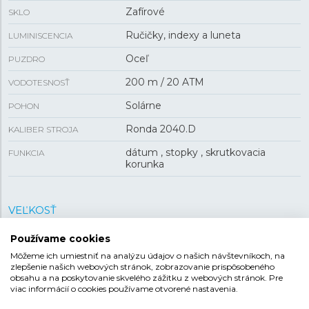
Zafírové
SKLO
Ručičky, indexy a luneta
LUMINISCENCIA
Oceľ
PUZDRO
200 m / 20 ATM
VODOTESNOSŤ
Solárne
POHON
Ronda 2040.D
KALIBER STROJA
dátum , stopky , skrutkovacia
FUNKCIA
korunka
VEĽKOSŤ
42 mm
Používame cookies
PUZDRO
Môžeme ich umiestniť na analýzu údajov o našich návštevníkoch, na
13 mm
HRÚBKA
zlepšenie našich webových stránok, zobrazovanie prispôsobeného
obsahu a na poskytovanie skvelého zážitku z webových stránok. Pre
viac informácií o cookies používame otvorené nastavenia.
REMIENOK