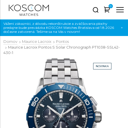
0
Vážení zákazníci, z dôvodu rekonštrukcie a zväčšovania plochy
predajne bude prevádzka KOSCOM Watches Bratislava od 1.8.2026
×
dočasne zatvorená. Tešíme sa na Vás v novom!
Domov
Maurice Lacroix
Pontos
Maurice Lacroix Pontos S Solar Chronograph
PT1038-SSL42-
430-1
NOVINKA