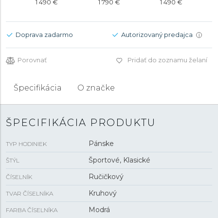
1 490 €
1 790 €
1 490 €
Doprava zadarmo
Autorizovaný predajca
i
Porovnať
Pridať do zoznamu želaní
Špecifikácia
O značke
ŠPECIFIKÁCIA PRODUKTU
Pánske
TYP HODINIEK
Športové, Klasické
ŠTÝL
Ručičkový
ČÍSELNÍK
Kruhový
TVAR ČÍSELNÍKA
Modrá
FARBA ČÍSELNÍKA