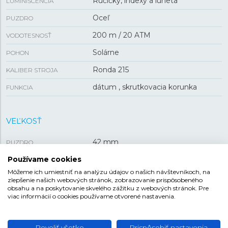
Ručičky, indexy a luneta
LUMINISCENCIA
Oceľ
PUZDRO
200 m / 20 ATM
VODOTESNOSŤ
Solárne
POHON
Ronda 215
KALIBER STROJA
dátum , skrutkovacia korunka
FUNKCIA
VEĽKOSŤ
42 mm
PUZDRO
13 mm
Používame cookies
HRÚBKA
Môžeme ich umiestniť na analýzu údajov o našich návštevníkoch, na
zlepšenie našich webových stránok, zobrazovanie prispôsobeného
obsahu a na poskytovanie skvelého zážitku z webových stránok. Pre
REMIENOK
viac informácií o cookies používame otvorené nastavenia.
Oceľ
MATERIÁL REMIENKA
Povoliť všetko
Prispôsobiť nastavenia