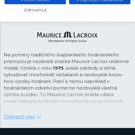
Strieborná
FARBA REMIENKA
Odmietnuť
Na pomery tradičného švajčiarskeho hodinárskeho
priemyslu je nezávislá značka Maurice Lacroix relatívne
mladá. Vznikla v roku
1975
, avšak odvtedy si stihla
vybudovať mnohokrát nečakané a neobvyklé know-
how výroby hodiniek. Patrí k nemu napríklad v
hodinárskom odvetví pomerne neobvyklá vlastná
výroba puzdier. Tú Maurice Lacroix zvláda vďaka
predchádzajúcej akvizícii špecializovanej spoločnosti
Queloz. Postupom času sa firma vypracovala aj k
in-
house výrobe strojčekov
, pričom sa v tejto oblasti
Zobraziť viac
sústredí na špičkové hodinárske komplikácie, ako sú
napríklad retrográdne ukazovatele,
tourbillon
a ďalšie.
Tieto majstrovské diela (firma ich radí do kolekcie