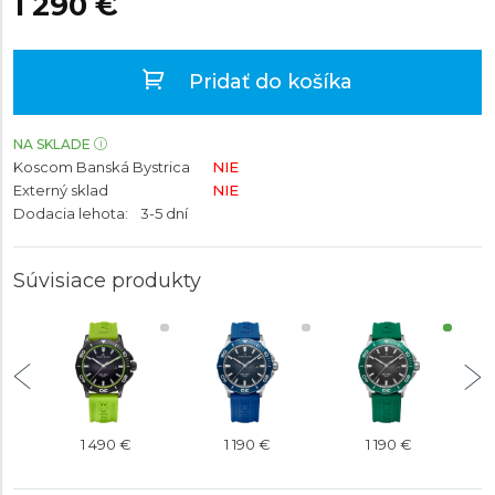
1 290 €
Pridať do košíka
NA SKLADE
Koscom Banská Bystrica
NIE
Externý sklad
NIE
Dodacia lehota:
3-5 dní
Súvisiace produkty
1 490 €
1 190 €
1 190 €