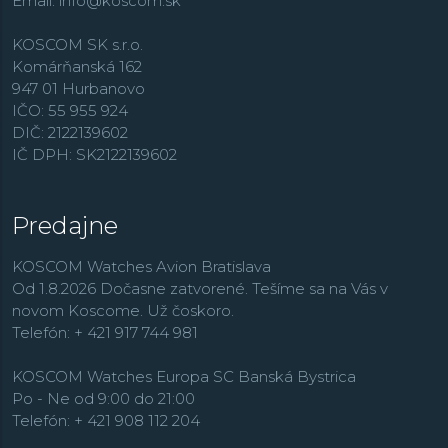
Email:
info@koscom.sk
KOSCOM SK s.r.o.
Komárňanská 162
947 01 Hurbanovo
IČO: 55 955 924
DIČ: 2122139602
IČ DPH: SK2122139602
Predajne
KOSCOM Watches Avion Bratislava
Od 1.8.2026 Dočasne zatvorené. Tešíme sa na Vás v
novom Koscome. Už čoskoro.
Telefón: + 421 917 744 981
KOSCOM Watches Europa SC Banská Bystrica
Po - Ne od 9:00 do 21:00
Telefón: + 421 908 112 204