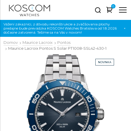
0
Vážení zákazníci, z dôvodu rekonštrukcie a zväčšovania plochy
predajne bude prevádzka KOSCOM Watches Bratislava od 1.8.2026
×
dočasne zatvorená. Tešíme sa na Vás v novom!
Domov
Maurice Lacroix
Pontos
Maurice Lacroix Pontos S Solar
PT1008-SSL42-430-1
NOVINKA