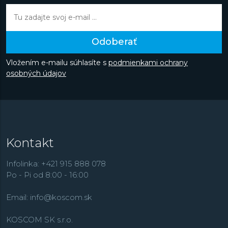
má Maurice Lacroix široké portfólio s hodinkami na
každú príležitosť. Kolekcie sú dizajnovo rozmanité,
zaujmú využitím množstva materiálov a potešia
prepracovanými detailmi. K najžiadanejším patria
Odoberať
hodinky športového radu
Aikon
, v ponuke ale tiež
nájdeme elegantné rady
Les Classiques
a
eliros
štýle,
Vložením e-mailu súhlasíte s
podmienkami ochrany
najmä na dámske publikum zamerané
Fiaba
alebo
osobných údajov
športovejšie poňatý rad
Pontos
kombinujúci moderné aj
vintage dizajnové prvky.
Kontakt
Infolinka: +421 915 888 078
Po - Pi od 8:00 - 16:00
Email:
info@koscom.sk
KOSCOM SK s.r.o.