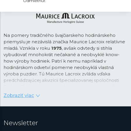
Odmietnuť
Na pomery tradičného švajčiarskeho hodinárskeho
priemyslu je nezávislá značka Maurice Lacroix relatívne
mladá. Vznikla v roku
1975
, avšak odvtedy si stihla
vybudovať mnohokrát nečakané a neobvyklé know-
how výroby hodiniek. Patrí k nemu napríklad v
hodinárskom odvetví pomerne neobvyklá vlastná
výroba puzdier. Tú Maurice Lacroix zvláda vďaka
predchádzajúcej akvizícii špecializovanej spoločnosti
Queloz. Postupom času sa firma vypracovala aj k
in-
house výrobe strojčekov
, pričom sa v tejto oblasti
Zobraziť viac
sústredí na špičkové hodinárske komplikácie, ako sú
napríklad retrográdne ukazovatele,
tourbillon
a ďalšie.
Tieto majstrovské diela (firma ich radí do kolekcie
Masterpiece
) ponúka značka za veľmi
Newsletter
konkurencieschopné ceny. Okrem špičkových modelov