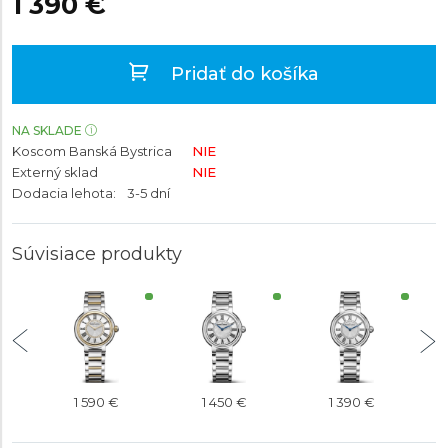
1 390 €
Pridať do košíka
NA SKLADE
Koscom Banská Bystrica
NIE
Externý sklad
NIE
Dodacia lehota:
3-5 dní
Súvisiace produkty
1 590 €
1 450 €
1 390 €