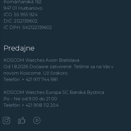
Komárňanská 162
947 01 Hurbanovo
IČO: 55 955 924
DIČ: 2122139602
IČ DPH: SK2122139602
Predajne
KOSCOM Watches Avion Bratislava
Od 1.8.2026 Dočasne zatvorené. Tešíme sa na Vás v
novom Koscome. Už čoskoro.
Telefón: + 421 917 744 981
KOSCOM Watches Europa SC Banská Bystrica
Po - Ne od 9:00 do 21:00
Telefón: + 421 908 112 204