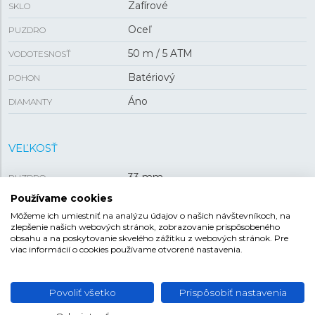
Zafírové
SKLO
Oceľ
PUZDRO
50 m / 5 ATM
VODOTESNOSŤ
Batériový
POHON
Áno
DIAMANTY
VEĽKOSŤ
33 mm
PUZDRO
Používame cookies
Môžeme ich umiestniť na analýzu údajov o našich návštevníkoch, na
REMIENOK
zlepšenie našich webových stránok, zobrazovanie prispôsobeného
obsahu a na poskytovanie skvelého zážitku z webových stránok. Pre
viac informácií o cookies používame otvorené nastavenia.
Koža
MATERIÁL REMIENKA
Biela
FARBA REMIENKA
Povoliť všetko
Prispôsobiť nastavenia