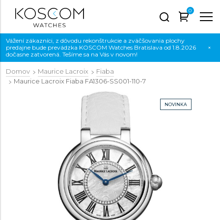
0
Vážení zákazníci, z dôvodu rekonštrukcie a zväčšovania plochy
predajne bude prevádzka KOSCOM Watches Bratislava od 1.8.2026
×
dočasne zatvorená. Tešíme sa na Vás v novom!
Domov
Maurice Lacroix
Fiaba
Maurice Lacroix Fiaba
FA1306-SS001-110-7
NOVINKA