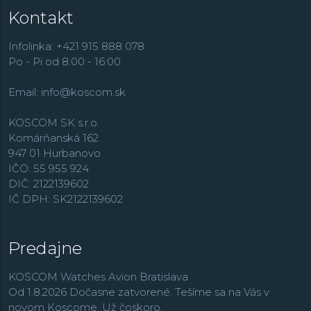
Kontakt
Infolinka: +421 915 888 078
Po - Pi od 8:00 - 16:00
Email:
info@koscom.sk
KOSCOM SK s.r.o.
Komárňanská 162
947 01 Hurbanovo
IČO: 55 955 924
DIČ: 2122139602
IČ DPH: SK2122139602
Predajne
KOSCOM Watches Avion Bratislava
Od 1.8.2026 Dočasne zatvorené. Tešíme sa na Vás v
novom Koscome. Už čoskoro.