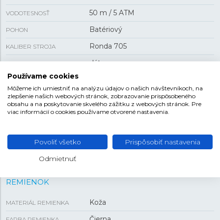
50 m / 5 ATM
VODOTESNOSŤ
Batériový
POHON
Ronda 705
KALIBER STROJA
dátum
FUNKCIA
Používame cookies
70 g
HMOTNOSŤ
Môžeme ich umiestniť na analýzu údajov o našich návštevníkoch, na
zlepšenie našich webových stránok, zobrazovanie prispôsobeného
obsahu a na poskytovanie skvelého zážitku z webových stránok. Pre
VEĽKOSŤ
viac informácií o cookies používame otvorené nastavenia.
40 mm
PUZDRO
Povoliť všetko
Prispôsobiť nastavenia
8,55 mm
HRÚBKA
Odmietnuť
REMIENOK
Koža
MATERIÁL REMIENKA
Čierna
FARBA REMIENKA