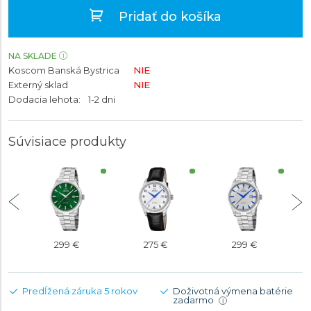
Pridať do košíka
NA SKLADE
Koscom Banská Bystrica
NIE
Externý sklad
NIE
Dodacia lehota:
1-2 dni
Súvisiace produkty
299 €
275 €
299 €
Predĺžená záruka 5 rokov
Doživotná výmena batérie
zadarmo
i