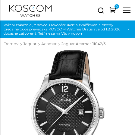
0
Vážení zákazníci, z dôvodu rekonštrukcie a zväčšovania plochy
predajne bude prevádzka KOSCOM Watches Bratislava od 1.8.2026
×
dočasne zatvorená. Tešíme sa na Vás v novom!
Domov
Jaguar
Acamar
Jaguar Acamar
J1042/5