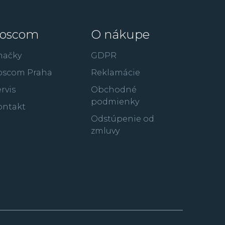
oscom
O nákupe
načky
GDPR
oscom Praha
Reklamácie
rvis
Obchodné
podmienky
ontakt
Odstúpenie od
zmluvy