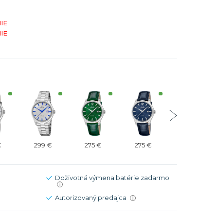
Modré
Modré
IE
er
er
Čierne
Čierne
IE
ačky
načky
Zelené
Červené
Zelené
Perleťové
€
299 €
275 €
275 €
275 €
Doživotná výmena batérie zadarmo
i
Autorizovaný predajca
i