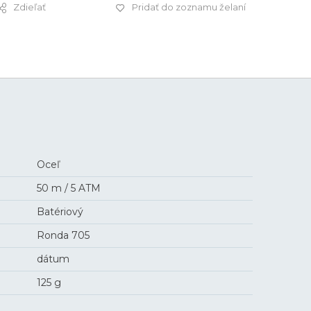
Zdieľať
Pridať do zoznamu želaní
299 €
Oceľ
50 m / 5 ATM
Batériový
Ronda 705
dátum
125 g