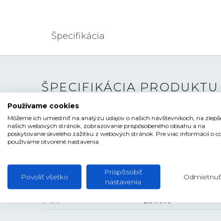
Špecifikácia
ŠPECIFIKÁCIA PRODUKTU
Používame cookies
TYP HODINIEK
Pánske
Môžeme ich umiestniť na analýzu údajov o našich návštevníkoch, na zlepš
našich webových stránok, zobrazovanie prispôsobeného obsahu a na
ŠTÝL
Klasické
poskytovanie skvelého zážitku z webových stránok. Pre viac informácií o c
používame otvorené nastavenia.
ČÍSELNÍK
Ručičkový
TVAR ČÍSELNÍKA
Kruhový
Prispôsobiť
Povoliť všetko
Odmietnuť
nastavenia
FARBA ČÍSELNÍKA
Strieborná
SKLO
Zafírové