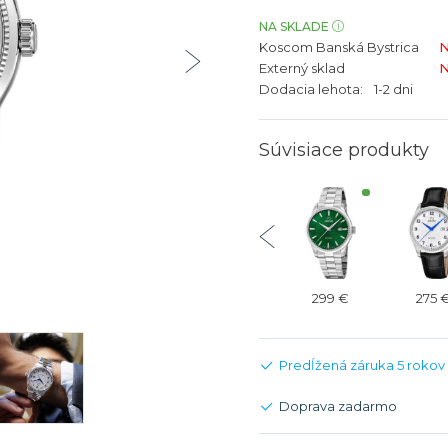
bíjateľný akumulátor
Batožina na odbavenie
Riadené GPS
Rado
Rado
NA SKLADE
Koscom Banská Bystrica
N
TAG Heu
TAG Heu
Externý sklad
N
Všetky zn
Všetky z
Dodacia lehota:
1-2 dni
Súvisiace produkty
350 €
350 €
275 €
299 €
275 
Predĺžená záruka 5 rokov
Doprava zadarmo