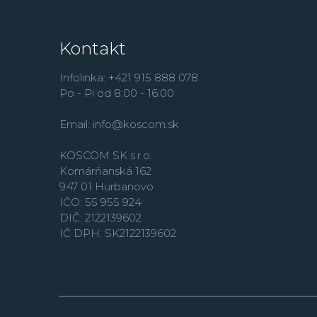
Kontakt
Infolinka: +421 915 888 078
Po - Pi od 8:00 - 16:00
Email:
info@koscom.sk
KOSCOM SK s.r.o.
Komárňanská 162
947 01 Hurbanovo
IČO: 55 955 924
DIČ: 2122139602
IČ DPH: SK2122139602