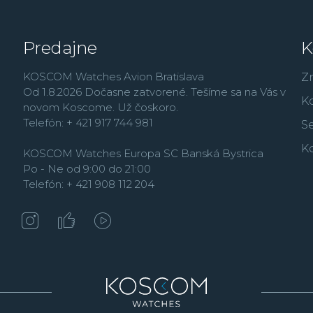
Predajne
K
KOSCOM Watches Avion Bratislava
Z
Od 1.8.2026 Dočasne zatvorené. Tešíme sa na Vás v
K
novom Koscome. Už čoskoro.
Telefón: + 421 917 744 981
Se
K
KOSCOM Watches Europa SC Banská Bystrica
Po - Ne od 9:00 do 21:00
Telefón: + 421 908 112 204