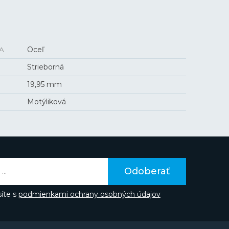
A
Oceľ
Strieborná
19,95 mm
Motýliková
Odoberať
íte s
podmienkami ochrany osobných údajov