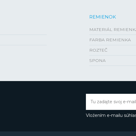
REMIENOK
MATERIÁL REMIENK
FARBA REMIENKA
ROZTEČ
SPONA
Vložením e-mailu súhlas