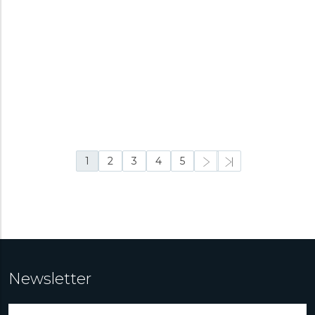
44,3
44,8
JAGUAR CERAMIC
JAGUAR CERAMIC
J1011/3
J1021/4
Pánske
Pánske
Skladom na
Skladom na
450 €
475 €
predajni
predajni
1
2
3
4
5
Newsletter