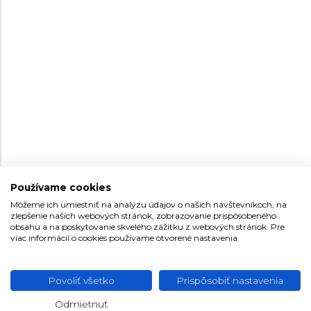
predajni
predajni
34
44,3
Používame cookies
Môžeme ich umiestniť na analýzu údajov o našich návštevníkoch, na
zlepšenie našich webových stránok, zobrazovanie prispôsobeného
JAGUAR AUTOMATIC
JAGUAR CERAMIC
obsahu a na poskytovanie skvelého zážitku z webových stránok. Pre
CŒUR
viac informácií o cookies používame otvorené nastavenia.
J996/1
J1011/5
Dámske
Pánske
Skladom na
Skladom na
895 €
450 €
Povoliť všetko
Prispôsobiť nastavenia
predajni
predajni
Odmietnuť