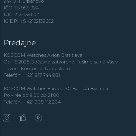
947 01 Hurbanovo
IČO: 55 955 924
DIČ: 2122139602
IČ DPH: SK2122139602
Predajne
KOSCOM Watches Avion Bratislava
Od 1.8.2026 Dočasne zatvorené. Tešíme sa na Vás v
novom Koscome. Už čoskoro.
Telefón: + 421 917 744 981
KOSCOM Watches Europa SC Banská Bystrica
Po - Ne od 9:00 do 21:00
Telefón: + 421 908 112 204