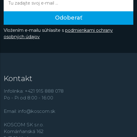
Odoberať
Vložením e-mailu súhlasíte s
podmienkami ochrany
osobných údajov
Kontakt
Infolinka: +421 915 888 078
Po - Pi od 8:00 - 16:00
Email:
info@koscom.sk
KOSCOM SK s.r.o.
Komárňanská 162