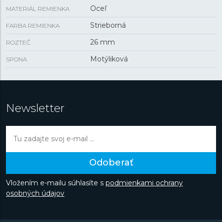
Oceľ
MATERIÁL REMIENKA
Strieborná
FARBA REMIENKA
26 mm
ROZTEČ
Motýliková
SPONA
Newsletter
Odoberať
Vložením e-mailu súhlasíte s
podmienkami ochrany
osobných údajov