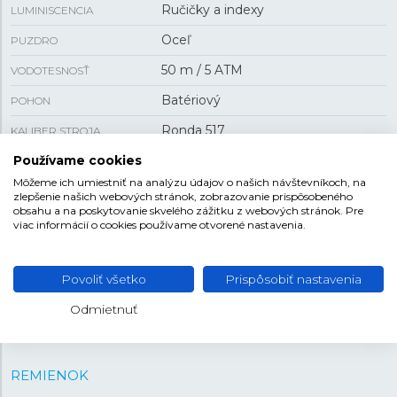
Ručičky a indexy
LUMINISCENCIA
Oceľ
PUZDRO
50 m / 5 ATM
VODOTESNOSŤ
Batériový
POHON
Ronda 517
KALIBER STROJA
dátum , deň v týždni
Používame cookies
FUNKCIA
Môžeme ich umiestniť na analýzu údajov o našich návštevníkoch, na
165 g
HMOTNOSŤ
zlepšenie našich webových stránok, zobrazovanie prispôsobeného
obsahu a na poskytovanie skvelého zážitku z webových stránok. Pre
viac informácií o cookies používame otvorené nastavenia.
VEĽKOSŤ
Povoliť všetko
Prispôsobiť nastavenia
9,65 mm
HRÚBKA
Odmietnuť
41 mm
PUZDRO
REMIENOK