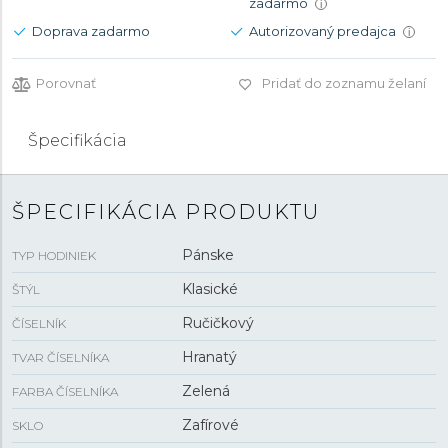
zadarmo
i
Doprava zadarmo
Autorizovaný predajca
i
Porovnať
Pridať do zoznamu želaní
Špecifikácia
ŠPECIFIKÁCIA PRODUKTU
Pánske
TYP HODINIEK
Klasické
ŠTÝL
Ručičkový
ČÍSELNÍK
Hranatý
TVAR ČÍSELNÍKA
Zelená
FARBA ČÍSELNÍKA
Zafírové
SKLO