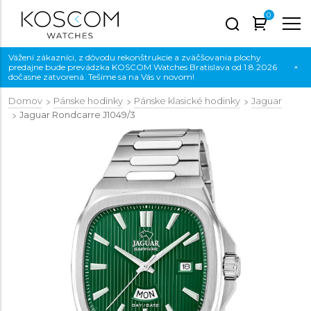
0
Vážení zákazníci, z dôvodu rekonštrukcie a zväčšovania plochy
predajne bude prevádzka KOSCOM Watches Bratislava od 1.8.2026
×
dočasne zatvorená. Tešíme sa na Vás v novom!
Domov
Pánske hodinky
Pánske klasické hodinky
Jaguar
Jaguar Rondcarre
J1049/3