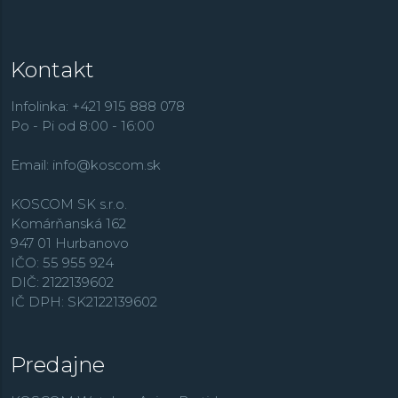
Kontakt
Infolinka: +421 915 888 078
Po - Pi od 8:00 - 16:00
Email:
info@koscom.sk
KOSCOM SK s.r.o.
Komárňanská 162
947 01 Hurbanovo
IČO: 55 955 924
DIČ: 2122139602
IČ DPH: SK2122139602
Predajne