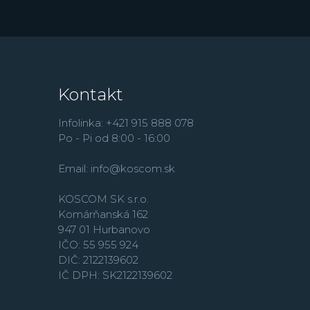
Kontakt
Infolinka: +421 915 888 078
Po - Pi od 8:00 - 16:00
Email:
info@koscom.sk
KOSCOM SK s.r.o.
Komárňanská 162
947 01 Hurbanovo
IČO: 55 955 924
DIČ: 2122139602
IČ DPH: SK2122139602