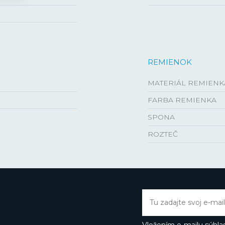
REMIENOK
MATERIÁL REMIENK
FARBA REMIENKA
SPONA
ROZTEČ