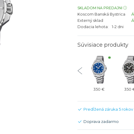
bíjateľný akumulátor
Batožina na odbavenie
Riadené GPS
Rado
Rado
SKLADOM NA PREDAJNI
Koscom Banská Bystrica
TAG Heu
TAG Heu
Externý sklad
Všetky zn
Všetky z
Dodacia lehota:
1-2 dni
Súvisiace produkty
425 €
425 €
298 €
350 €
350 
Predĺžená záruka 5 rokov
Doprava zadarmo