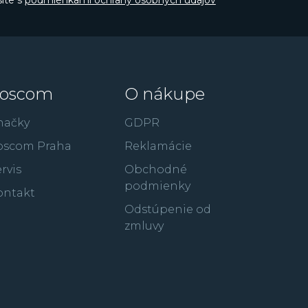
íte s
podmienkami ochrany osobných údajov
oscom
O nákupe
načky
GDPR
oscom Praha
Reklamácie
rvis
Obchodné
podmienky
ontakt
Odstúpenie od
zmluvy