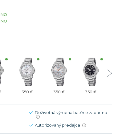
Modré
Modré
ÁNO
er
er
Čierne
Čierne
ÁNO
ačky
načky
Zelené
Červené
Zelené
Perleťové
€
350 €
350 €
350 €
273 €
Doživotná výmena batérie zadarmo
i
Autorizovaný predajca
i