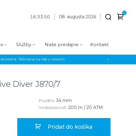
0
16
:
33
:
50
08. augusta 2026
ox
Služby
Naše predajne
Kontakt
atvorená. Tešíme sa na Vás v novom!
×
Praha
Prevedenie
Prevedenie
Osadenie
Materiál
Materiál
erky
Analógové
Analógové
Diamanty
Oceľ
Oceľ
ive Diver
J870/7
EE
Digitálne
Digitálne
Kamienky
Titán
Titán
us Style
Okrúhle
Okrúhle
Keramika
Keramika
Puzdro:
34 mm
Vodotesnosť:
200 m / 20 ATM
us Silver
Hranaté
Hranaté
Karbón
Zlato
Zlaté
Zlaté
Zlato
Pridať do košíka
Strieborné
Strieborné
Bronz