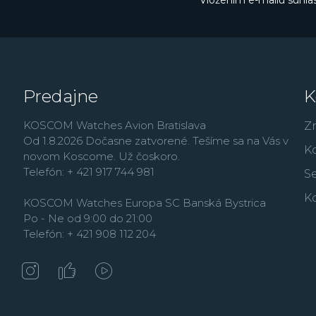
Vložením e-mailu súhlas
Predajne
K
KOSCOM Watches Avion Bratislava
Z
Od 1.8.2026 Dočasne zatvorené. Tešíme sa na Vás v
K
novom Koscome. Už čoskoro.
Telefón: + 421 917 744 981
Se
K
KOSCOM Watches Europa SC Banská Bystrica
Po - Ne od 9:00 do 21:00
Telefón: + 421 908 112 204