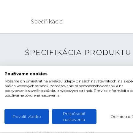
Špecifikácia
ŠPECIFIKÁCIA PRODUKTU
TYP HODINIEK
Dámske
Používame cookies
ŠTÝL
Klasické
Môžeme ich umiestniť na analýzu údajov o našich návštevníkoch, na zlepš
našich webových stránok, zobrazovanie prispôsobeného obsahu a na
ČÍSELNÍK
Ručičkový
poskytovanie skvelého zážitku z webových stránok. Pre viac informácií o c
používame otvorené nastavenia.
TVAR ČÍSELNÍKA
Kruhový
FARBA ČÍSELNÍKA
Zelená , Perleťová
Prispôsobiť
Povoliť všetko
Odmietnuť
nastavenia
SKLO
Zafírové
ANTIREFLEXNÁ VRSTVA
Áno