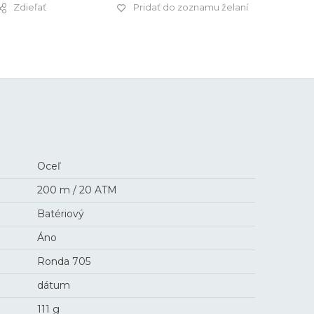
Zdieľať
Pridať do zoznamu želaní
350 €
Oceľ
200 m / 20 ATM
Batériový
Áno
Ronda 705
dátum
111 g