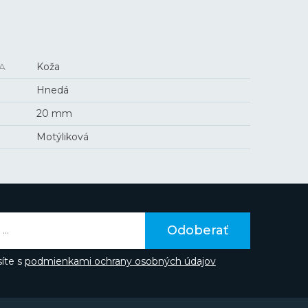
A
Koža
Hnedá
20 mm
Motýliková
Odoberať
íte s
podmienkami ochrany osobných údajov