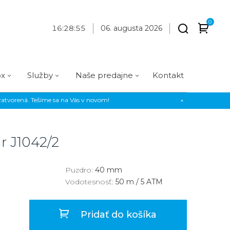
0
16
:
28
:
56
06. augusta 2026
ox
Služby
Naše predajne
Kontakt
atvorená. Tešíme sa na Vás v novom!
×
Praha
Prevedenie
Prevedenie
Osadenie
Materiál
Materiál
erky
Analógové
Analógové
Diamanty
Oceľ
Oceľ
ar
J1042/2
EE
Digitálne
Digitálne
Kamienky
Titán
Titán
us Style
Okrúhle
Okrúhle
Keramika
Keramika
Puzdro:
40 mm
Vodotesnosť:
50 m / 5 ATM
us Silver
Hranaté
Hranaté
Karbón
Zlato
Zlaté
Zlaté
Zlato
Pridať do košíka
Strieborné
Strieborné
Bronz