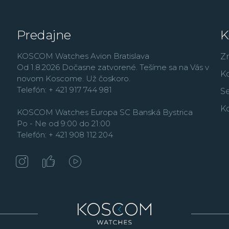
Predajne
K
KOSCOM Watches Avion Bratislava
Z
Od 1.8.2026 Dočasne zatvorené. Tešíme sa na Vás v
K
novom Koscome. Už čoskoro.
Telefón: + 421 917 744 981
Se
K
KOSCOM Watches Europa SC Banská Bystrica
Po - Ne od 9:00 do 21:00
Telefón: + 421 908 112 204