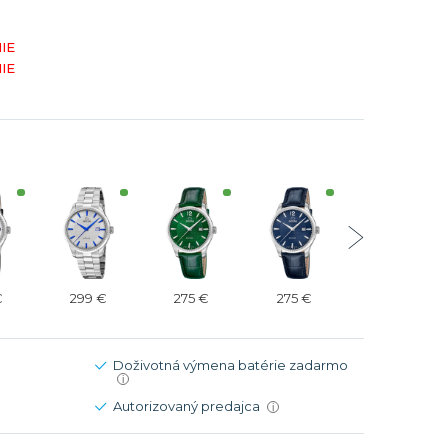
Modré
Modré
IE
er
er
Čierne
Čierne
IE
ačky
načky
Zelené
Červené
Zelené
Perleťové
€
299 €
275 €
275 €
275 €
Doživotná výmena batérie zadarmo
i
Autorizovaný predajca
i