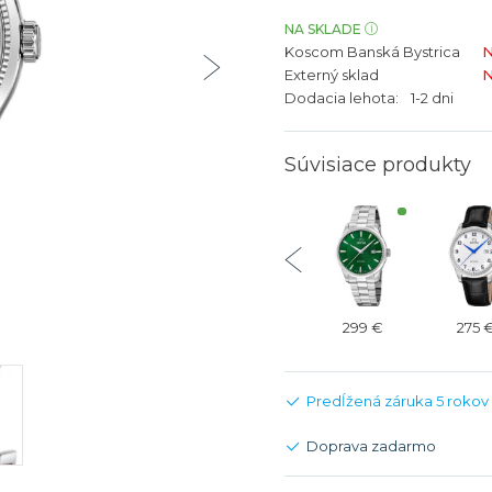
bíjateľný akumulátor
Batožina na odbavenie
Riadené GPS
Rado
Rado
NA SKLADE
Koscom Banská Bystrica
N
TAG Heu
TAG Heu
Externý sklad
N
Všetky zn
Všetky z
Dodacia lehota:
1-2 dni
Súvisiace produkty
350 €
350 €
275 €
299 €
275 
Predĺžená záruka 5 rokov
Doprava zadarmo