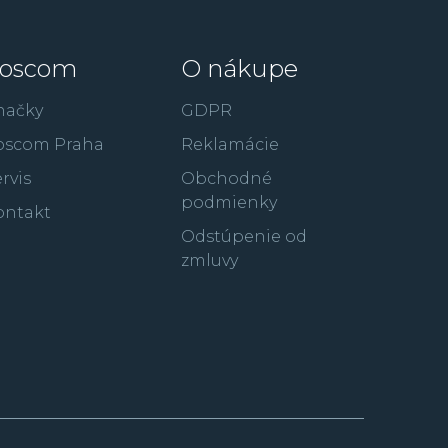
oscom
O nákupe
načky
GDPR
oscom Praha
Reklamácie
rvis
Obchodné
podmienky
ontakt
Odstúpenie od
zmluvy