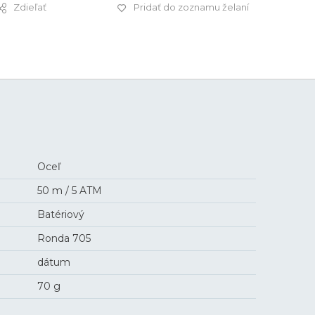
Zdieľať
Pridať do zoznamu želaní
275 €
Oceľ
50 m / 5 ATM
Batériový
Ronda 705
dátum
70 g