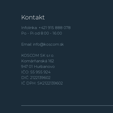
Kontakt
Infolinka: +421 915 888 078
Po - Pi od 8:00 - 16:00
Email:
info@koscom.sk
KOSCOM SK s.r.o.
Komárňanská 162
947 01 Hurbanovo
IČO: 55 955 924
DIČ: 2122139602
IČ DPH: SK2122139602