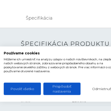
Špecifikácia
ŠPECIFIKÁCIA PRODUKTU
Používame cookies
TYP HODINIEK
Pánske
Môžeme ich umiestniť na analýzu údajov o našich návštevníkoch, na zlepš
našich webových stránok, zobrazovanie prispôsobeného obsahu a na
ŠTÝL
Elegantné
poskytovanie skvelého zážitku z webových stránok. Pre viac informácií o c
používame otvorené nastavenia.
ČÍSELNÍK
Ručičkový
TVAR ČÍSELNÍKA
Kruhový
Prispôsobiť
Povoliť všetko
Odmietnuť
nastavenia
FARBA ČÍSELNÍKA
Strieborná
SKLO
Zafírové