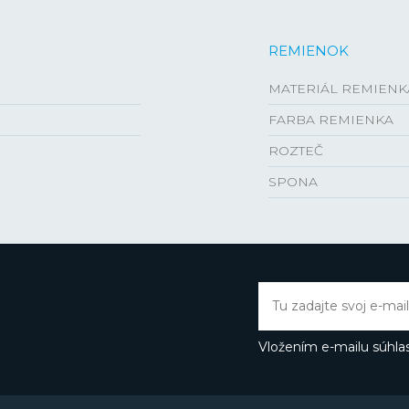
REMIENOK
MATERIÁL REMIENK
FARBA REMIENKA
ROZTEČ
SPONA
Vložením e-mailu súhlas