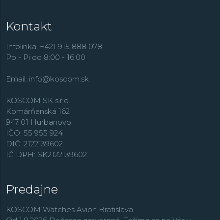
Kontakt
Infolinka: +421 915 888 078
Po - Pi od 8:00 - 16:00
Email:
info@koscom.sk
KOSCOM SK s.r.o.
Komárňanská 162
947 01 Hurbanovo
IČO: 55 955 924
DIČ: 2122139602
IČ DPH: SK2122139602
Predajne
KOSCOM Watches Avion Bratislava