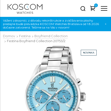
0
Vážení zákazníci, z dôvodu rekonštrukcie a zväčšovania plochy
predajne bude prevádzka KOSCOM Watches Bratislava od 1.8.2026
×
dočasne zatvorená. Tešíme sa na Vás v novom!
Domov
Festina
Boyfriend Collection
Festina Boyfriend Collection
20753/2
NOVINKA