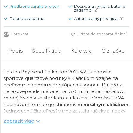
Predĺžená záruka 5 rokov
Doživotná výmena batérie
zadarmo
i
Doprava zadarmo
Autorizovaný predajca
i
Porovnať
Pridať do zoznamu želaní
Popis
Špecifikácia
Kolekcia
O značke
Festina Boyfriend Collection 20753/2 sú dámske
športové quartzové hodinky v klasickom dizajne na
oceľovom náramku s preklápacou sponou. Puzdro z
nerezovej ocele má priemer 37,5 milimetra. Pastelovo
modrý číselník so stopkami a ukazovateľom času v 24-
hodinovom formáte je chránený
minerálnym sklíčkom
.
Jednoduchú čitateľnosť v tme zaisťujú ručičky a indexy
vybavené
luminiscenciou
. O chod hodiniek sa stará
zobraziť viac
batériový strojček Miyota JS20
. S vodotesnosťou
10
ATM
sú hodinky vhodné na plávanie a šnorchlovanie.