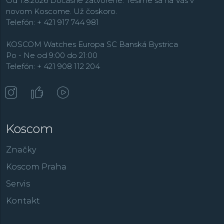
Od 1.8.2026 Dočasne zatvorené. Tešíme sa na Vás v
novom Koscome. Už čoskoro.
Telefón: + 421 917 744 981
KOSCOM Watches Europa SC Banská Bystrica
Po - Ne od 9:00 do 21:00
Telefón: + 421 908 112 204
Koscom
Značky
Koscom Praha
Servis
Kontakt