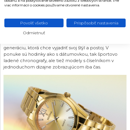
obsahu a na poskytovanie skvelého zážitku z webových stránok. Pre
viac informácií o cookies používame otvorené nastavenia.
FESTINA BOYFRIEND COLLECTION
Povoliť všetko
Prispôsobiť nastavenia
Neprehliadnuteľná lifestyle kolekcia, ktorá svojim
Odmietnuť
moderným štýlom a použitím výrazných farebných
kombinácií a kamienkov cieli hlavne na mladšiu
generáciu, ktorá chce vyjadriť svoj štýl a postoj. V
ponuke sú hodinky ako s dátumovkou, tak športovo
ladené chronografy, ale tiež modely s číselníkom v
jednoduchom dizajne zobrazujúcom iba čas.