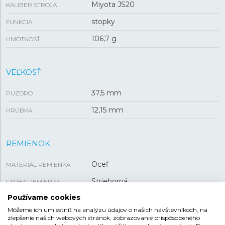
Miyota JS20
KALIBER STROJA
stopky
FUNKCIA
106,7 g
HMOTNOSŤ
VEĽKOSŤ
37,5 mm
PUZDRO
12,15 mm
HRÚBKA
REMIENOK
Oceľ
MATERIÁL REMIENKA
Strieborná
FARBA REMIENKA
Používame cookies
Preklápacia
SPONA
Môžeme ich umiestniť na analýzu údajov o našich návštevníkoch, na
18,95 mm
ROZTEČ
zlepšenie našich webových stránok, zobrazovanie prispôsobeného