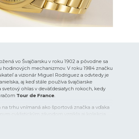
ožená vo Švajčiarsku v roku 1902 a pôvodne sa
bu hodinových mechanizmov. V roku 1984 značku
ikateľ a vizionár Miguel Rodriguez a odvtedy je
ielska, aj keď stále používa švajčiarske
la svetový ohlas v deväťdesiatych rokoch, kedy
meračom
Tour de France
.
na na trhu vnímaná ako športová značka a vďaka
mym cyklistickým závodom vznikla aj kolekcia
v s príznačným názvom
Chrono Bike
. Športové
v oceľovej, tak aj titánovej verzii rýchlo získali
založenými fanúšikmi značky. V posledných