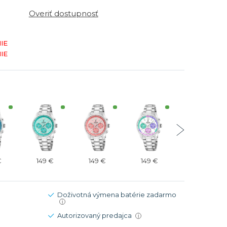
Modré
Modré
Overiť dostupnosť
er
er
Čierne
Čierne
ačky
načky
Zelené
Červené
IE
IE
Zelené
Perleťové
€
149 €
149 €
149 €
149 €
Doživotná výmena batérie zadarmo
i
Autorizovaný predajca
i