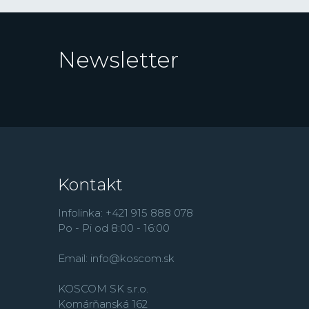
Newsletter
Kontakt
Infolinka: +421 915 888 078
Po - Pi od 8:00 - 16:00
Email:
info@koscom.sk
KOSCOM SK s.r.o.
Komárňanská 162