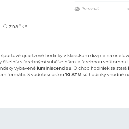
Porovnať
O značke
e športové quartzové hodinky v klasickom dizajne na oceľ
ly číselník s farebnými subčíselníkmi a farebnou vnútornou
a indexy vybavené
luminiscenciou
. O chod hodiniek sa stará
vom formáte. S vodotesnosťou
10 ATM
sú hodinky vhodné na