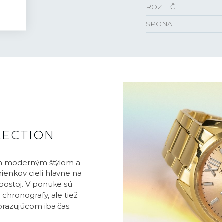
ROZTEČ
SPONA
LECTION
jim moderným štýlom a
enkov cieli hlavne na
a postoj. V ponuke sú
chronografy, ale tiež
razujúcom iba čas.