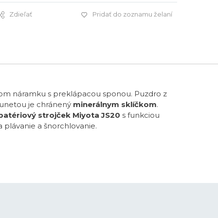
Zdieľať
Pridať do zoznamu želaní
149 €
ovom náramku s preklápacou sponou. Puzdro z
 lunetou je chránený
minerálnym sklíčkom
.
batériový strojček Miyota JS20
s funkciou
 plávanie a šnorchlovanie.