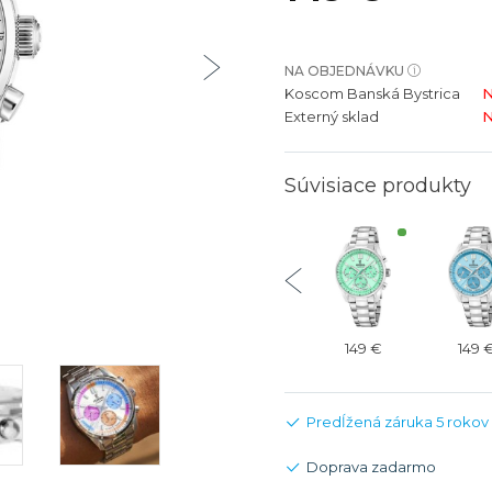
bíjateľný akumulátor
Batožina na odbavenie
Riadené GPS
Rado
Rado
TAG Heu
TAG Heu
NA OBJEDNÁVKU
Všetky zn
Všetky z
Koscom Banská Bystrica
N
Externý sklad
N
Súvisiace produkty
149 €
149 €
149 €
149 €
149 
Predĺžená záruka 5 rokov
Doprava zadarmo