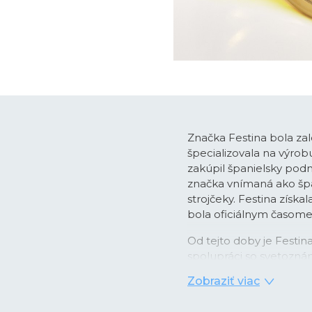
Značka Festina bola zal
špecializovala na výro
zakúpil španielsky podn
značka vnímaná ako špan
strojčeky. Festina získa
bola oficiálnym časo
Od tejto doby je Festi
spolupráci so svetozná
pánskych chronografo
Zobraziť viac
časomerače dodávané ako 
obľubu medzi športovo 