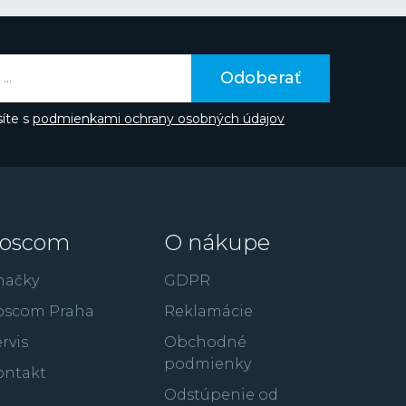
áva do podvedomia ľudí prostredníctvom
v či spojením značky napríklad so súťažou Miss
aka hollywoodskemu hercovi Gerardovi
te poznať z filmov ako je 300: Bitka u
Odoberať
úpež alebo RocknRolla.
íte s
podmienkami ochrany osobných údajov
oscom
O nákupe
načky
GDPR
oscom Praha
Reklamácie
rvis
Obchodné
podmienky
ontakt
Odstúpenie od