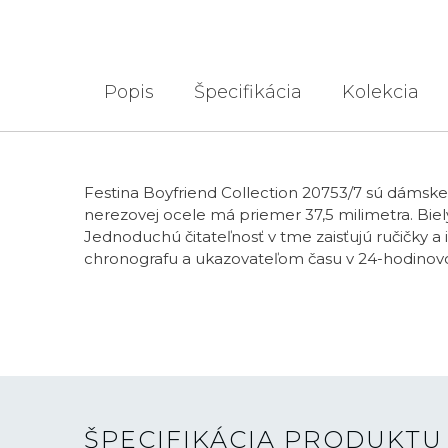
Popis
Špecifikácia
Kolekcia
Festina Boyfriend Collection 20753/7 sú dámsk
nerezovej ocele má priemer 37,5 milimetra. Bie
Jednoduchú čitateľnosť v tme zaisťujú ručičky 
chronografu a ukazovateľom času v 24-hodino
ŠPECIFIKÁCIA PRODUKTU