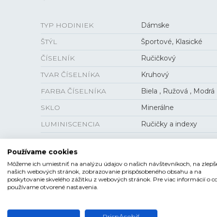
TYP HODINIEK
Dámske
ŠTÝL
Športové, Klasické
ČÍSELNÍK
Ručičkový
TVAR ČÍSELNÍKA
Kruhový
FARBA ČÍSELNÍKA
Biela , Ružová , Modrá
SKLO
Minerálne
LUMINISCENCIA
Ručičky a indexy
Používame cookies
Môžeme ich umiestniť na analýzu údajov o našich návštevníkoch, na zlepš
VEĽKOSŤ
našich webových stránok, zobrazovanie prispôsobeného obsahu a na
poskytovanie skvelého zážitku z webových stránok. Pre viac informácií o c
používame otvorené nastavenia.
HRÚBKA
12,15 mm
PUZDRO
37,5 mm
Prispôsobiť