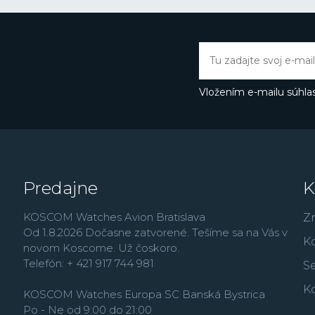
rokoch sa Festina dost
nových lifestyle modelo
France alebo najmä vď
Butlerovi, ktorého môže
Thermopyl, Dokonalá l
Vložením e-mailu súhlas
Predajne
K
KOSCOM Watches Avion Bratislava
Z
Od 1.8.2026 Dočasne zatvorené. Tešíme sa na Vás v
K
novom Koscome. Už čoskoro.
Telefón: + 421 917 744 981
Se
K
KOSCOM Watches Europa SC Banská Bystrica
Po - Ne od 9:00 do 21:00