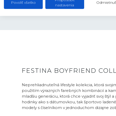
Povoliť všetko
Odmietnuť
nastavenia
FESTINA BOYFRIEND COL
Neprehliadnuteľná lifestyle kolekcia, ktorá svo
použitím výrazných farebných kombinácií a kami
mladšiu generáciu, ktorá chce vyjadriť svoj štýl 
hodinky ako s dátumovkou, tak športovo ladené 
modely s číselníkom v jednoduchom dizajne zob