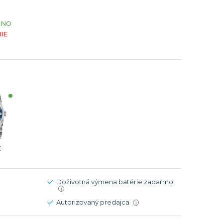
Modré
Modré
ÁNO
er
er
Čierne
Čierne
IE
ačky
načky
Zelené
Červené
Zelené
Perleťové
€
Doživotná výmena batérie zadarmo
i
Autorizovaný predajca
i