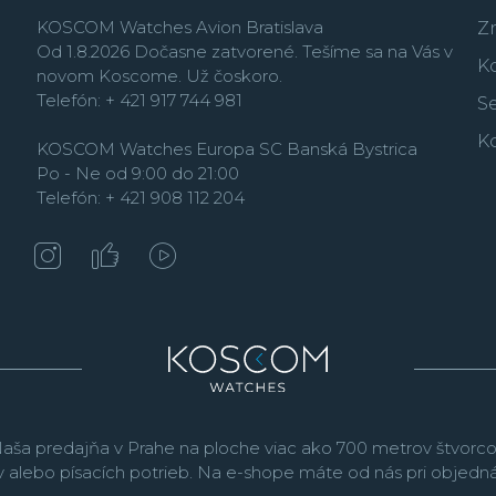
KOSCOM Watches Avion Bratislava
Z
Od 1.8.2026 Dočasne zatvorené. Tešíme sa na Vás v
K
novom Koscome. Už čoskoro.
Telefón: + 421 917 744 981
Se
K
KOSCOM Watches Europa SC Banská Bystrica
Po - Ne od 9:00 do 21:00
Telefón: + 421 908 112 204
aša predajňa v Prahe na ploche viac ako 700 metrov štvorco
v alebo písacích potrieb. Na e-shope máte od nás pri objed