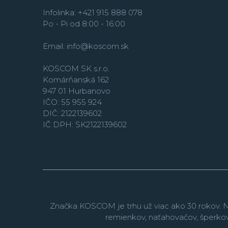
Infolinka: +421 915 888 078
Po - Pi od 8:00 - 16:00
Email:
info@koscom.sk
KOSCOM SK s.r.o.
Komárňanská 162
947 01 Hurbanovo
IČO: 55 955 924
DIČ: 2122139602
IČ DPH: SK2122139602
Značka KOSCOM je trhu už viac ako 30 rokov. N
remienkov, naťahovačov, šperko