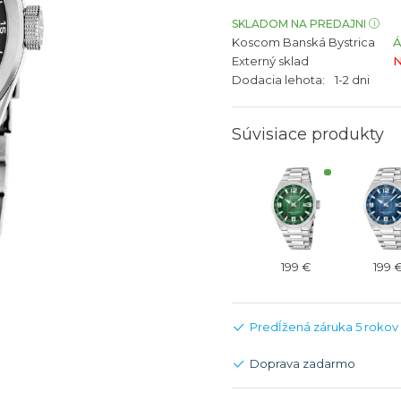
bíjateľný akumulátor
Batožina na odbavenie
Riadené GPS
Rado
Rado
SKLADOM NA PREDAJNI
Koscom Banská Bystrica
TAG Heu
TAG Heu
Externý sklad
N
Všetky zn
Všetky z
Dodacia lehota:
1-2 dni
Súvisiace produkty
199 €
199 
Predĺžená záruka 5 rokov
Doprava zadarmo