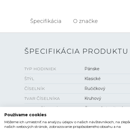
Špecifikácia
O značke
ŠPECIFIKÁCIA PRODUKTU
TYP HODINIEK
Pánske
ŠTÝL
Klasické
ČÍSELNÍK
Ručičkový
TVAR ČÍSELNÍKA
Kruhový
FARBA ČÍSELNÍKA
Čierna , Antracitová
Používame cookies
SKLO
Zafírové
Môžeme ich umiestniť na analýzu údajov o našich návštevníkoch, na zlepš
našich webových stránok, zobrazovanie prispôsobeného obsahu a na
LUMINISCENCIA
Ručičky a indexy