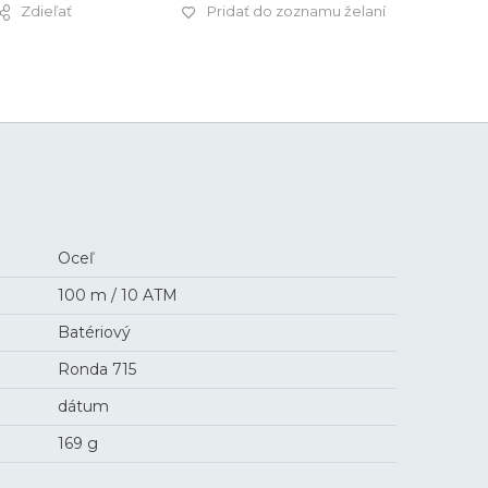
Zdieľať
Pridať do zoznamu želaní
199 €
Oceľ
100 m / 10 ATM
Batériový
Ronda 715
dátum
169 g