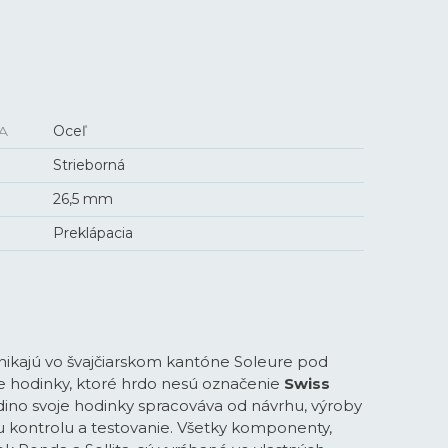
A
Oceľ
Strieborná
26,5 mm
Preklápacia
znikajú vo švajčiarskom kantóne Soleure pod
 hodinky, ktoré hrdo nesú označenie
Swiss
ino svoje hodinky spracováva od návrhu, výroby
u kontrolu a testovanie. Všetky komponenty,