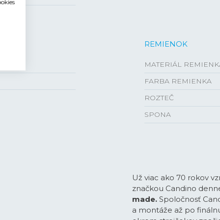
ookies
REMIENOK
MATERIÁL REMIENK
FARBA REMIENKA
ROZTEČ
SPONA
Už viac ako 70 rokov v
značkou Candino denne
made.
Spoločnosť Cand
a montáže až po fináln