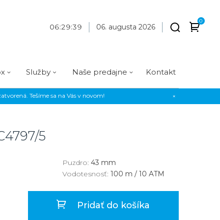
0
06
:
29
:
39
06. augusta 2026
ox
Služby
Naše predajne
Kontakt
atvorená. Tešíme sa na Vás v novom!
×
Praha
Prevedenie
Prevedenie
Osadenie
Materiál
Materiál
erky
Analógové
Analógové
Diamanty
Oceľ
Oceľ
C4797/5
EE
Digitálne
Digitálne
Kamienky
Titán
Titán
us Style
Okrúhle
Okrúhle
Keramika
Keramika
Puzdro:
43 mm
Vodotesnosť:
100 m / 10 ATM
us Silver
Hranaté
Hranaté
Karbón
Zlato
Zlaté
Zlaté
Zlato
Pridať do košíka
Strieborné
Strieborné
Bronz