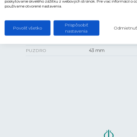
poskytovanie skvelého zážitku z webových stránok. Pre viac informácií o c
používame otvorené nastavenia.
Prispôsobiť
VEĽKOSŤ
Povoliť všetko
Odmietnuť
nastavenia
HRÚBKA
11,5 mm
PUZDRO
43 mm