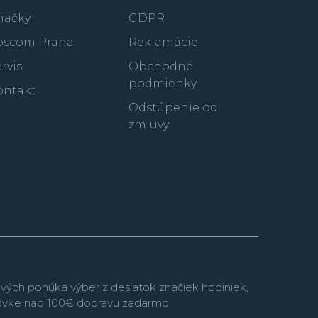
načky
GDPR
oscom Praha
Reklamácie
rvis
Obchodné
podmienky
ontakt
Odstúpenie od
zmluvy
vých ponúka výber z desiatok značiek hodiniek,
návke nad 100€ dopravu zadarmo.