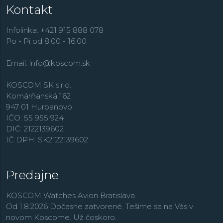
Kontakt
Infolinka: +421 915 888 078
Po - Pi od 8:00 - 16:00
Email:
info@koscom.sk
KOSCOM SK s.r.o.
Komárňanská 162
947 01 Hurbanovo
IČO: 55 955 924
DIČ: 2122139602
IČ DPH: SK2122139602
Predajne
KOSCOM Watches Avion Bratislava
Od 1.8.2026 Dočasne zatvorené. Tešíme sa na Vás v
novom Koscome. Už čoskoro.