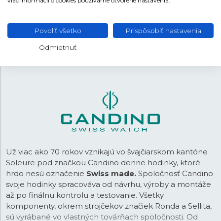
viac informácií o cookies používame otvorené nastavenia.
Šedá
FARBA REMIENKA
Preklápacia
SPONA
Povoliť všetko
Prispôsobiť nastavenia
19,8 mm
ROZTEČ
Odmietnuť
Už viac ako 70 rokov vznikajú vo švajčiarskom kantóne
Soleure pod značkou Candino denne hodinky, ktoré
hrdo nesú označenie
Swiss made.
Spoločnosť Candino
svoje hodinky spracováva od návrhu, výroby a montáže
až po finálnu kontrolu a testovanie. Všetky
komponenty, okrem strojčekov značiek Ronda a Sellita,
sú vyrábané vo vlastných továrňach spoločnosti. Od