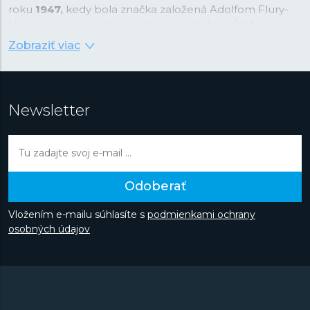
roku
1947,
kedy bola značka založená Adolfom Flury-
Hugom, musia všetky vyrobené hodinky spĺňať
najprísnejšie kritériá Swiss made a sú známe svojou
Zobraziť viac
precíznosťou a kontrolou kvality. Spoločnosť kladie tiež
veľký dôraz na estetické prevedenie každých hodiniek,
výber materiálov na výrobu a značnú časť úsilia venuje
vývoju.
V 70. rokoch predstavili vlastné digitálne hodinky,
Newsletter
o dekádu neskôr hodinky s mesačnou fázou av roku
2004 si nechali patentovať vlastnú ochranu korunky.
Značka sa v deväťdesiatych rokoch dostala do širokého
podvedomia verejnosti, keď sa stala oficiálnou
časomierou tenisového turnaja „Davidoff Swiss Indoors“
Odoberať
a následne aj Majstrovstvá sveta v klasickom lyžovaní v
nemeckom Oberstdorfe alebo hrdým partnerom
Vložením e-mailu súhlasíte s
podmienkami ochrany
stajne Redbull Suaber-Petronas Formule 1. Objavte
osobných údajov
automatické hodinky v nadčasovom dizajne alebo
športovo zamerané modely z kolekcie Gents Sport či
ľahké avšak odolné titánové hodinky z kolekcie
Titanium.