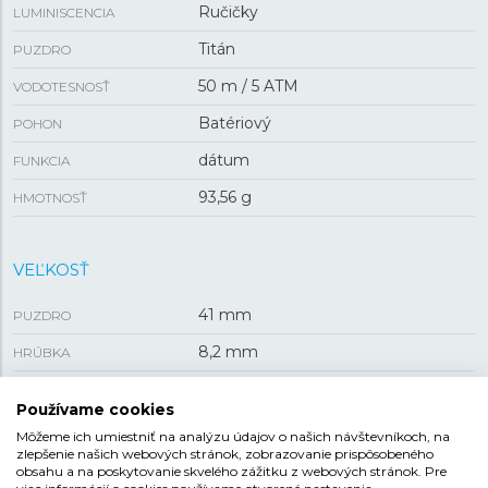
Ručičky
LUMINISCENCIA
Titán
PUZDRO
50 m / 5 ATM
VODOTESNOSŤ
Batériový
POHON
dátum
FUNKCIA
93,56 g
HMOTNOSŤ
VEĽKOSŤ
41 mm
PUZDRO
8,2 mm
HRÚBKA
Používame cookies
REMIENOK
Môžeme ich umiestniť na analýzu údajov o našich návštevníkoch, na
zlepšenie našich webových stránok, zobrazovanie prispôsobeného
Titán
MATERIÁL REMIENKA
obsahu a na poskytovanie skvelého zážitku z webových stránok. Pre