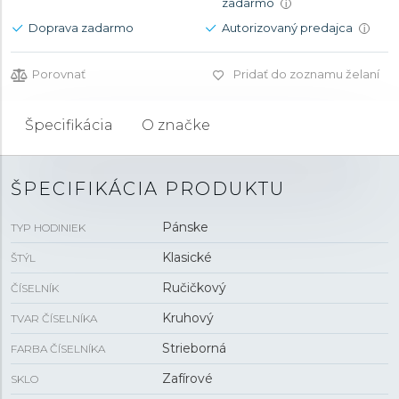
zadarmo
i
Doprava zadarmo
Autorizovaný predajca
i
Porovnať
Pridať do zoznamu želaní
Špecifikácia
O značke
ŠPECIFIKÁCIA PRODUKTU
Pánske
TYP HODINIEK
Klasické
ŠTÝL
Ručičkový
ČÍSELNÍK
Kruhový
TVAR ČÍSELNÍKA
Strieborná
FARBA ČÍSELNÍKA
Zafírové
SKLO