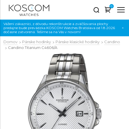
0
Vážení zákazníci, z dôvodu rekonštrukcie a zväčšovania plochy
predajne bude prevádzka KOSCOM Watches Bratislava od 1.8.2026
×
dočasne zatvorená. Tešíme sa na Vás v novom!
Domov
Pánske hodinky
Pánske klasické hodinky
Candino
Candino Titanium
C4606/A