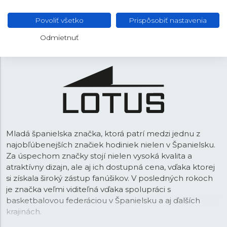
Posuvná
SPONA
Povoliť všetko
Prispôsobiť nastavenia
Odmietnuť
Mladá španielska značka, ktorá patrí medzi jednu z
najobľúbenejších značiek hodiniek nielen v Španielsku.
Za úspechom značky stojí nielen vysoká kvalita a
atraktívny dizajn, ale aj ich dostupná cena, vďaka ktorej
si získala široký zástup fanúšikov. V posledných rokoch
je značka veľmi viditeľná vďaka spolupráci s
basketbalovou federáciou v Španielsku a aj ďalších
krajinách.