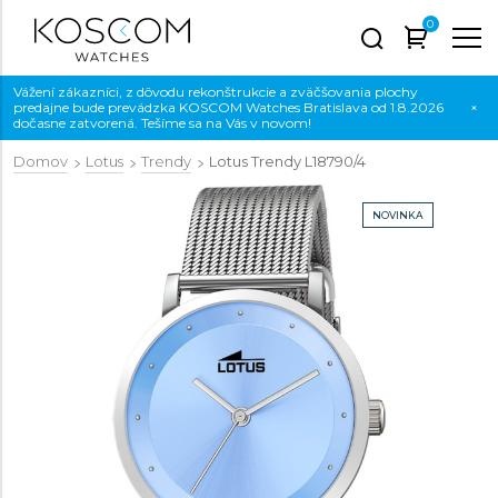
0
Vážení zákazníci, z dôvodu rekonštrukcie a zväčšovania plochy
predajne bude prevádzka KOSCOM Watches Bratislava od 1.8.2026
×
dočasne zatvorená. Tešíme sa na Vás v novom!
Domov
Lotus
Trendy
Lotus Trendy
L18790/4
NOVINKA