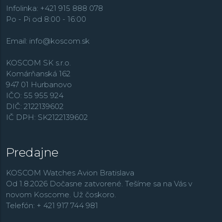
Infolinka: +421 915 888 078
Po - Pi od 8:00 - 16:00
Email:
info@koscom.sk
KOSCOM SK s.r.o.
Komárňanská 162
947 01 Hurbanovo
IČO: 55 955 924
DIČ: 2122139602
IČ DPH: SK2122139602
Predajne
KOSCOM Watches Avion Bratislava
Od 1.8.2026 Dočasne zatvorené. Tešíme sa na Vás v
novom Koscome. Už čoskoro.
Telefón: + 421 917 744 981