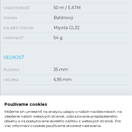
50 m / 5 ATM
VODOTESNOSŤ
Batériový
POHON
Miyota GL32
KALIBER STROJA
54 g
HMOTNOSŤ
VEĽKOSŤ
35 mm
PUZDRO
6,95 mm
HRÚBKA
REMIENOK
Používame cookies
Oceľ
Môžeme ich umiestniť na analýzu údajov o našich návštevníkoch, na
MATERIÁL REMIENKA
zlepšenie našich webových stránok, zobrazovanie prispôsobeného
obsahu a na poskytovanie skvelého zážitku z webových stránok. Pre
Strieborná
FARBA REMIENKA
viac informácií o cookies používame otvorené nastavenia.
17,9 mm
ROZTEČ