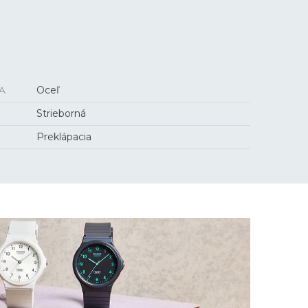
A
Oceľ
Strieborná
Preklápacia