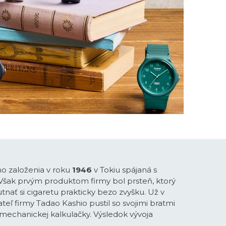
ho založenia v roku
1946
v Tokiu spájaná s
 Však prvým produktom firmy bol prsteň, ktorý
tnať si cigaretu prakticky bezo zvyšku. Už v
teľ firmy Tadao Kashio pustil so svojimi bratmi
-mechanickej kalkulačky. Výsledok vývoja