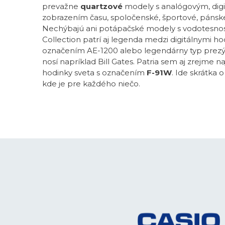
prevažne
quartzové
modely s analógovým, dig
zobrazením času, spoločenské, športové, pánsk
Nechýbajú ani potápačské modely s vodotesnos
Collection patrí aj legenda medzi digitálnymi ho
označením AE-1200 alebo legendárny typ prezý
nosí napríklad Bill Gates. Patria sem aj zrejme n
hodinky sveta s označením
F-91W
. Ide skrátka 
kde je pre každého niečo.