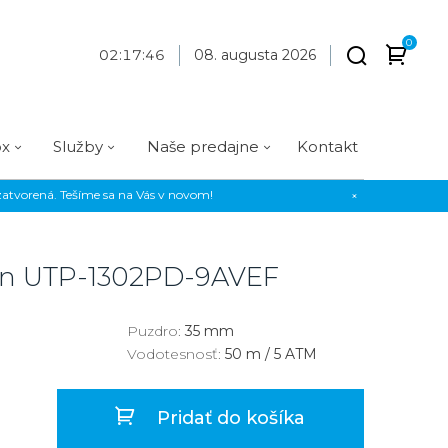
0
02
:
17
:
47
08. augusta 2026
ox
Služby
Naše predajne
Kontakt
atvorená. Tešíme sa na Vás v novom!
×
Praha
Prevedenie
Prevedenie
Osadenie
Materiál
Materiál
erky
Analógové
Analógové
Diamanty
Oceľ
Oceľ
on
UTP-1302PD-9AVEF
EE
Digitálne
Digitálne
Kamienky
Titán
Titán
us Style
Okrúhle
Okrúhle
Keramika
Keramika
Puzdro:
35 mm
Vodotesnosť:
50 m / 5 ATM
us Silver
Hranaté
Hranaté
Karbón
Zlato
Zlaté
Zlaté
Zlato
Pridať do košíka
Strieborné
Strieborné
Bronz