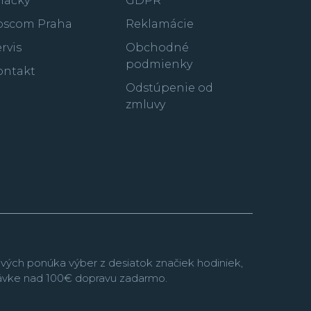
načky
GDPR
oscom Praha
Reklamácie
rvis
Obchodné
podmienky
ontakt
Odstúpenie od
zmluvy
vých ponúka výber z desiatok značiek hodiniek,
návke nad 100€ dopravu zadarmo.