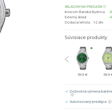
bíjateľný akumulátor
Batožina na odbavenie
Riadené GPS
Rado
Rado
SKLADOM NA PREDAJNI
Koscom Banská Bystrica
TAG Heu
TAG Heu
Externý sklad
Všetky zn
Všetky z
Dodacia lehota:
1-2 dni
Súvisiace produkty
59,9 €
59,9 €
59,9 €
59,9 €
59,9 
Doživotná výmena batéri
i
Autorizovaný predajca
i