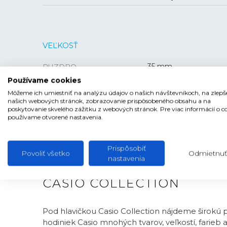
VEĽKOSŤ
PUZDRO
35 mm
Používame cookies
HRÚBKA
9,1 mm
Môžeme ich umiestniť na analýzu údajov o našich návštevníkoch, na zlepš
našich webových stránok, zobrazovanie prispôsobeného obsahu a na
poskytovanie skvelého zážitku z webových stránok. Pre viac informácií o c
používame otvorené nastavenia.
Prispôsobiť
Povoliť všetko
Odmietnuť
nastavenia
CASIO COLLECTION
Pod hlavičkou Casio Collection nájdeme širokú
hodiniek Casio mnohých tvarov, veľkostí, farieb 