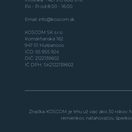
Po - Pi od 8:00 - 16:00
Email:
info@koscom.sk
KOSCOM SK s.r.o.
Komárňanská 162
947 01 Hurbanovo
IČO: 55 955 924
DIČ: 2122139602
IČ DPH: SK2122139602
Značka KOSCOM je trhu už viac ako 30 rokov. N
remienkov, naťahovačov, šperko