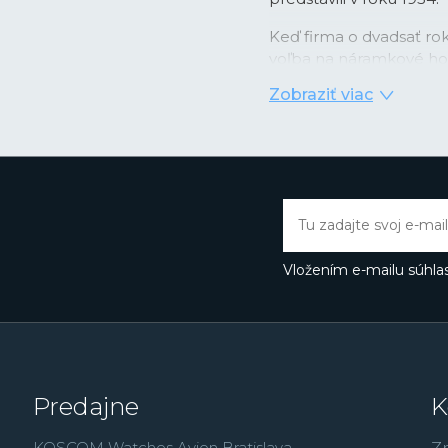
Keď firma o dvadsať rok
voľba na náramkové hod
podobe nástupu quartzo
Zobraziť viac
digitálnym zobrazením ča
kombinácii videla prílež
integrovaných obvodov 
prvé hodinky
Casiotro
kalendárom, ktorý správ
mesiacoch. Rýchlo potom
ako večný kalendár so s
svetový čas a ďalšie. Ino
Vložením e-mailu súhlas
prvýkrát použilo pre tel
skutočne nárazu odoln
Práve rad G-Shock dnes 
ďalším patria zmenše
množstvo analógových
Predajne
K
modely
Edifice
, outdo
rad
Vintage
,
alebo rád
KOSCOM Watches Avion Bratislava