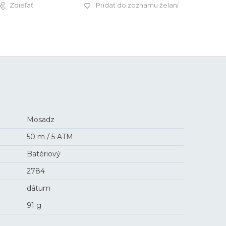
Zdieľať
Pridať do zoznamu želaní
59,9 €
Mosadz
50 m / 5 ATM
Batériový
2784
dátum
91 g