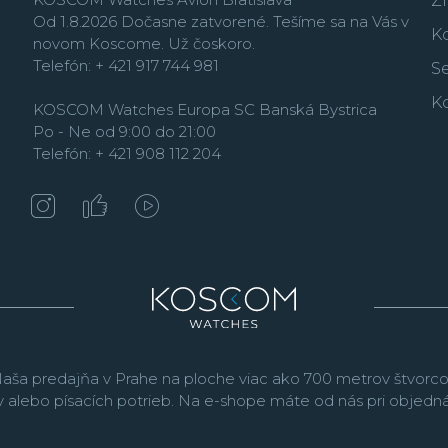
Z
Od 1.8.2026 Dočasne zatvorené. Tešíme sa na Vás v
K
novom Koscome. Už čoskoro.
Telefón: + 421 917 744 981
Se
K
KOSCOM Watches Europa SC Banská Bystrica
Po - Ne od 9:00 do 21:00
Telefón: + 421 908 112 204
aša predajňa v Prahe na ploche viac ako 700 metrov štvorco
v alebo písacích potrieb. Na e-shope máte od nás pri objed