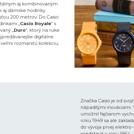
itálnym aj kombinovaným
e aj dámske hodinky.
ťou 200 metrov. Do Casio
dinkami „
Casio Royale
“ s
vaný „
Duro
“, ktorý na ruke
ajpredávanejšie digitálne
o veľmi rozmanitú kolekciu,
Značka Casio je od svoj
nápaditými inováciami.
umožnil fajčiarom vychu
roku 1949 sa ale zaklada
do vývoja prvej elektro
predstavili v roku 1954.