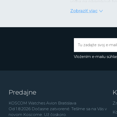
voľba na náramkové hod
podobe nástupu quartzo
Zobraziť viac
digitálnym zobrazením ča
kombinácii videla prílež
integrovaných obvodov 
prvé hodinky
Casiotro
kalendárom, ktorý správ
mesiacoch. Rýchlo potom
ako večný kalendár so s
svetový čas a ďalšie. Ino
Vložením e-mailu súhlas
prvýkrát použilo pre tel
skutočne nárazu odoln
Práve rad G-Shock dnes 
ďalším patria zmenše
množstvo analógových
Predajne
K
modely
Edifice
, outdo
rad
Vintage
,
alebo rád
KOSCOM Watches Avion Bratislava
Z
Od 1.8.2026 Dočasne zatvorené. Tešíme sa na Vás v
K
novom Koscome. Už čoskoro.