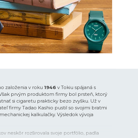
ho založenia v roku
1946
v Tokiu spájaná s
 Však prvým produktom firmy bol prsteň, ktorý
tnať si cigaretu prakticky bezo zvyšku. Už v
teľ firmy Tadao Kashio pustil so svojimi bratmi
-mechanickej kalkulačky. Výsledok vývoja
ov neskôr rozširovala svoje portfólio, padla