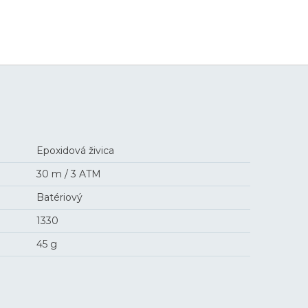
39,9 €
Epoxidová živica
30 m / 3 ATM
Batériový
1330
45 g