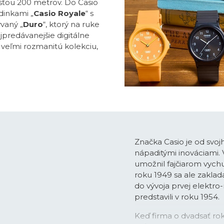
ťou 200 metrov. Do Casio
dinkami „
Casio Royale
“ s
vaný „
Duro
“, ktorý na ruke
ajpredávanejšie digitálne
o veľmi rozmanitú kolekciu,
Značka Casio je od svoj
nápaditými inováciami.
umožnil fajčiarom vychu
roku 1949 sa ale zaklada
do vývoja prvej elektro
predstavili v roku 1954.
Keď firma o dvadsať rok