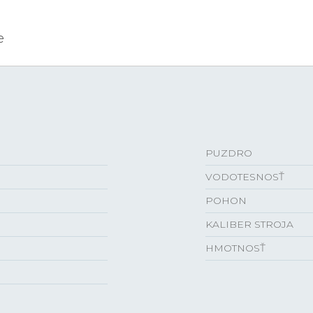
e
PUZDRO
VODOTESNOSŤ
POHON
KALIBER STROJA
HMOTNOSŤ