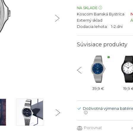
bíjateľný akumulátor
Batožina na odbavenie
Riadené GPS
Rado
Rado
NA SKLADE
Koscom Banská Bystrica
N
TAG Heu
TAG Heu
Externý sklad
Všetky zn
Všetky z
Dodacia lehota:
1-2 dni
Súvisiace produkty
32,9 €
32,9 €
19,9 €
39,9 €
19,9 
Doživotná výmena batéri
i
Porovnať