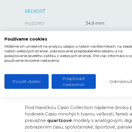
VEĽKOSŤ
PUZDRO
34,9 mm
HRÚBKA
7,8 mm
Používame cookies
Môžeme ich umiestniť na analýzu údajov o našich návštevníkoch, na zlepš
našich webových stránok, zobrazovanie prispôsobeného obsahu a na
poskytovanie skvelého zážitku z webových stránok. Pre viac informácií o c
používame otvorené nastavenia.
Prispôsobiť
Povoliť všetko
Odmietnuť
nastavenia
CASIO COLLECTION
Pod hlavičkou Casio Collection nájdeme širokú
hodiniek Casio mnohých tvarov, veľkostí, farieb 
prevažne
quartzové
modely s analógovým, dig
zobrazením času, spoločenské, športové, pánsk