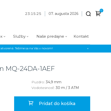
0
23
:
15
:
25
07. augusta 2026
ox
Služby
Naše predajne
Kontakt
atvorená. Tešíme sa na Vás v novom!
×
Praha
Prevedenie
Prevedenie
Osadenie
Materiál
Materiál
erky
Analógové
Analógové
Diamanty
Oceľ
Oceľ
on
MQ-24DA-1AEF
EE
Digitálne
Digitálne
Kamienky
Titán
Titán
us Style
Okrúhle
Okrúhle
Keramika
Keramika
Puzdro:
34,9 mm
Vodotesnosť:
30 m / 3 ATM
us Silver
Hranaté
Hranaté
Karbón
Zlato
Zlaté
Zlaté
Zlato
Pridať do košíka
Strieborné
Strieborné
Bronz