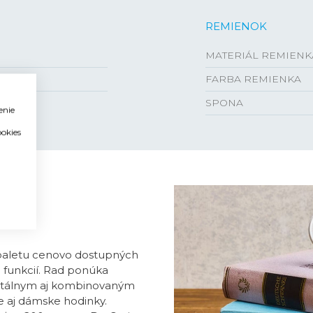
REMIENOK
MATERIÁL REMIENK
FARBA REMIENKA
SPONA
enie
ookies
 paletu cenovo dostupných
a funkcií. Rad ponúka
itálnym aj kombinovaným
e aj dámske hodinky.