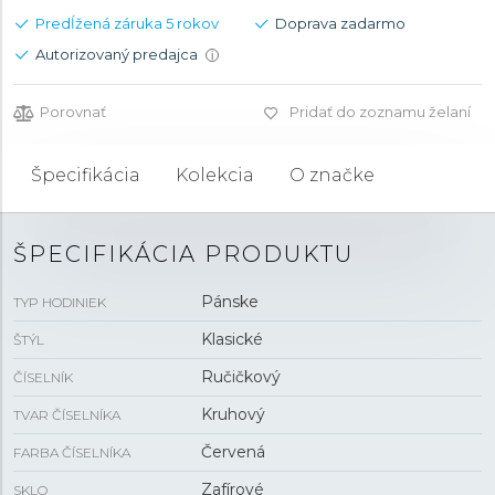
Predĺžená záruka 5 rokov
Doprava zadarmo
Autorizovaný predajca
i
Porovnať
Pridať do zoznamu želaní
Špecifikácia
Kolekcia
O značke
ŠPECIFIKÁCIA PRODUKTU
Pánske
TYP HODINIEK
Klasické
ŠTÝL
Ručičkový
ČÍSELNÍK
Kruhový
TVAR ČÍSELNÍKA
Červená
FARBA ČÍSELNÍKA
Zafírové
SKLO