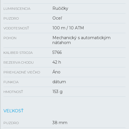
Ručičky
LUMINISCENCIA
Oceľ
PUZDRO
100 m / 10 ATM
VODOTESNOSŤ
Mechanický s automatickým
POHON
náťahom
5766
KALIBER STROJA
42 h
REZERVA CHODU
Áno
PRIEHĽADNÉ VIEČKO
dátum
FUNKCIA
153 g
HMOTNOSŤ
VEĽKOSŤ
38 mm
PUZDRO