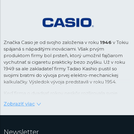
Značka Casio je od svojho založenia v roku
1946
v Tokiu
spájaná s nápaditými inováciami. Však prvým
produktom firmy bol prsteň, ktorý umožnil fajčiarom
vychutnať si cigaretu prakticky bezo zvyšku. Už v roku
1949 sa ale zakladateľ firmy Tadao Kashio pustil so
svojimi bratmi do vývoja prvej elektro-mechanickej
kalkulačky. Výsledok vývoja predstavili v roku 1954.
Keď firma o dvadsať rokov neskôr rozširovala svoje
portfólio, padla voľba na náramkové hodinky, ktoré v
Zobraziť viac
tom čase prechádzali revolúciou v podobe nástupu
quartzovej technológie. Práva na tú v kombinácii s
digitálnym zobrazením času Casio najprv stavilo. Firma v
tejto kombinácii videla príležitosť na využitie svojej
Newsletter
pokročilej technológie integrovaných obvodov vyvinutej