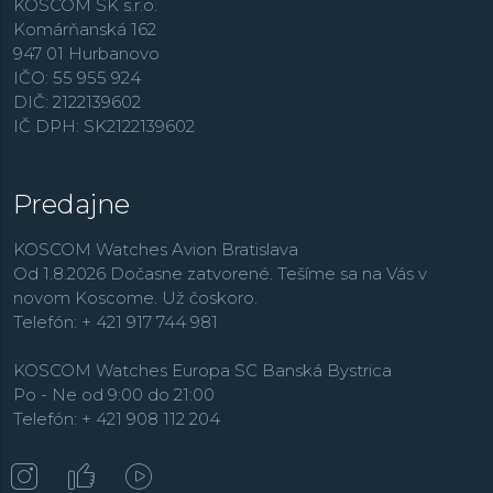
KOSCOM SK s.r.o.
Komárňanská 162
947 01 Hurbanovo
IČO: 55 955 924
DIČ: 2122139602
IČ DPH: SK2122139602
Predajne
KOSCOM Watches Avion Bratislava
Od 1.8.2026 Dočasne zatvorené. Tešíme sa na Vás v
novom Koscome. Už čoskoro.
Telefón: + 421 917 744 981
KOSCOM Watches Europa SC Banská Bystrica
Po - Ne od 9:00 do 21:00
Telefón: + 421 908 112 204