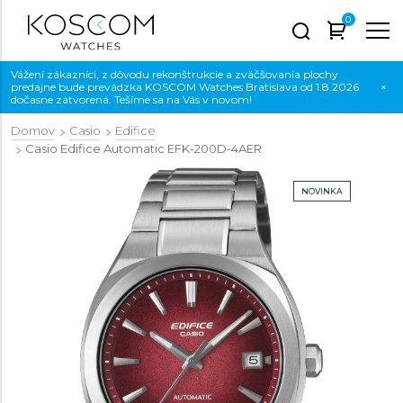
0
Vážení zákazníci, z dôvodu rekonštrukcie a zväčšovania plochy
predajne bude prevádzka KOSCOM Watches Bratislava od 1.8.2026
×
dočasne zatvorená. Tešíme sa na Vás v novom!
Domov
Casio
Edifice
Casio Edifice Automatic
EFK-200D-4AER
NOVINKA