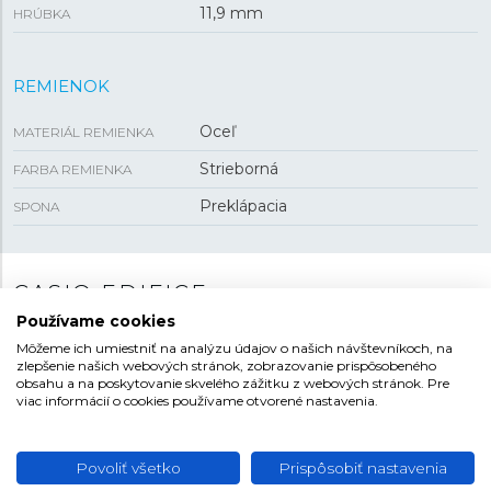
11,9 mm
HRÚBKA
REMIENOK
Oceľ
MATERIÁL REMIENKA
Strieborná
FARBA REMIENKA
Preklápacia
SPONA
CASIO EDIFICE
Používame cookies
Kolekcia Casio Edifice zahŕňa športovo zamerané
Môžeme ich umiestniť na analýzu údajov o našich návštevníkoch, na
hodinky s oceľovým puzdrom, vodotesnosťou
100
zlepšenie našich webových stránok, zobrazovanie prispôsobeného
metrov
a klasickým quartzovým strojčekom s výdržou
obsahu a na poskytovanie skvelého zážitku z webových stránok. Pre
viac informácií o cookies používame otvorené nastavenia.
batérie zhruba tri roky alebo so solárnym pohonom,
kedy používateľ výdrž batérie v podstate riešiť nemusí.
Vybrané modely pridávajú k analógovému zobrazeniu
Povoliť všetko
Prispôsobiť nastavenia
času aj digitálne ukazovatele, ktoré významným