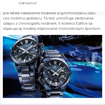
spôsobom rozširujú ponuku funkcií hodiniek. U
Odmietnuť
niektorých modelov nechýba ani podpora Bluetooth
pre ľahké nastavenie hodiniek a synchronizáciu času
cez mobilnú aplikáciu. Tá tiež umožňuje sledovanie
údajov z chronografu hodiniek. V kolekcii Edifice sa
objavujú aj modely inšpirované motoristickým športom.