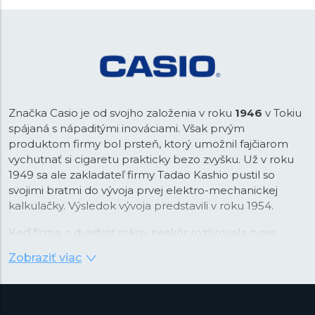
Značka Casio je od svojho založenia v roku
1946
v Tokiu
spájaná s nápaditými inováciami. Však prvým
produktom firmy bol prsteň, ktorý umožnil fajčiarom
vychutnať si cigaretu prakticky bezo zvyšku. Už v roku
1949 sa ale zakladateľ firmy Tadao Kashio pustil so
svojimi bratmi do vývoja prvej elektro-mechanickej
kalkulačky. Výsledok vývoja predstavili v roku 1954.
Keď firma o dvadsať rokov neskôr rozširovala svoje
portfólio, padla voľba na náramkové hodinky, ktoré v
Zobraziť viac
tom čase prechádzali revolúciou v podobe nástupu
quartzovej technológie. Práva na tú v kombinácii s
digitálnym zobrazením času Casio najprv stavilo. Firma v
tejto kombinácii videla príležitosť na využitie svojej