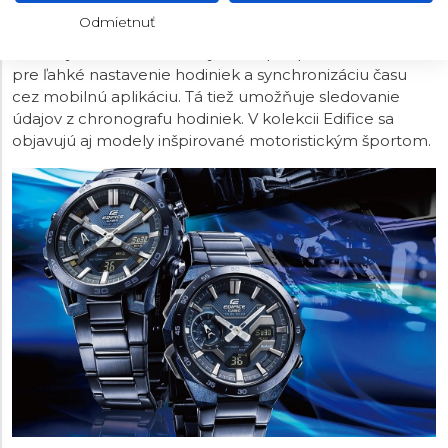
času aj digitálne ukazovatele, ktoré významným
Odmietnuť
spôsobom rozširujú ponuku funkcií hodiniek. U
niektorých modelov nechýba ani podpora Bluetooth
pre ľahké nastavenie hodiniek a synchronizáciu času
cez mobilnú aplikáciu. Tá tiež umožňuje sledovanie
údajov z chronografu hodiniek. V kolekcii Edifice sa
objavujú aj modely inšpirované motoristickým športom.