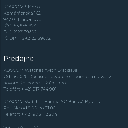
KOSCOM SK s.r.o.
Komárňanská 162
947 01 Hurbanovo
IČO: 55 955 924
DIČ: 2122139602
IČ DPH: SK2122139602
Predajne
KOSCOM Watches Avion Bratislava
Od 1.8.2026 Dočasne zatvorené. Tešíme sa na Vás v
novom Koscome. Už čoskoro.
Telefón: + 421 917 744 981
KOSCOM Watches Europa SC Banská Bystrica
Po - Ne od 9:00 do 21:00
Telefón: + 421 908 112 204