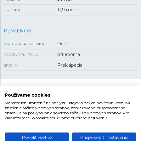
11,9 mm
HRÚBKA
REMIENOK
Oceľ
MATERIÁL REMIENKA
Strieborná
FARBA REMIENKA
Preklápacia
SPONA
CASIO EDIFICE
Používame cookies
Kolekcia Casio Edifice zahŕňa športovo zamerané
Môžeme ich umiestniť na analýzu údajov o našich návštevníkoch, na
zlepšenie našich webových stránok, zobrazovanie prispôsobeného
hodinky s oceľovým puzdrom, vodotesnosťou
100
obsahu a na poskytovanie skvelého zážitku z webových stránok. Pre
metrov
a klasickým quartzovým strojčekom s výdržou
viac informácií o cookies používame otvorené nastavenia.
batérie zhruba tri roky alebo so solárnym pohonom,
kedy používateľ výdrž batérie v podstate riešiť nemusí.
Vybrané modely pridávajú k analógovému zobrazeniu
Povoliť všetko
Prispôsobiť nastavenia