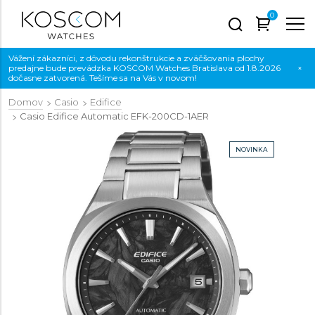
0
Vážení zákazníci, z dôvodu rekonštrukcie a zväčšovania plochy
predajne bude prevádzka KOSCOM Watches Bratislava od 1.8.2026
×
dočasne zatvorená. Tešíme sa na Vás v novom!
Domov
Casio
Edifice
Casio Edifice Automatic
EFK-200CD-1AER
NOVINKA