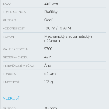
Zafírové
SKLO
Ručičky
LUMINISCENCIA
Oceľ
PUZDRO
100 m / 10 ATM
VODOTESNOSŤ
Mechanický s automatickým
POHON
náťahom
5766
KALIBER STROJA
42 h
REZERVA CHODU
Áno
PRIEHĽADNÉ VIEČKO
dátum
FUNKCIA
153 g
HMOTNOSŤ
VEĽKOSŤ
38 mm
PUZDRO