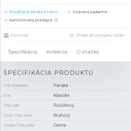
Predĺžená záruka 5 rokov
Doprava zadarmo
Autorizovaný predajca
i
Porovnať
Pridať do zoznamu želaní
Špecifikácia
Kolekcia
O značke
ŠPECIFIKÁCIA PRODUKTU
Pánske
TYP HODINIEK
Klasické
ŠTÝL
Ručičkový
ČÍSELNÍK
Kruhový
TVAR ČÍSELNÍKA
Čierna
FARBA ČÍSELNÍKA