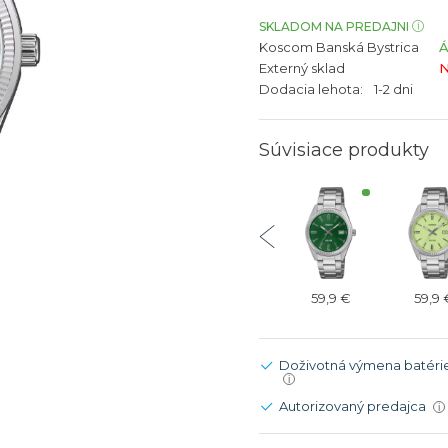
bíjateľný akumulátor
Batožina na odbavenie
Riadené GPS
Rado
Rado
SKLADOM NA PREDAJNI
Koscom Banská Bystrica
TAG Heu
TAG Heu
Externý sklad
N
Všetky zn
Všetky z
Dodacia lehota:
1-2 dni
Súvisiace produkty
59,9 €
59,9 €
59,9 €
59,9 €
59,9 
Doživotná výmena batéri
i
Autorizovaný predajca
i