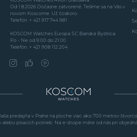
Z
Od 1.8.2026 Dočasne zatvorené. Tešíme sa na Vás v
K
novom Koscome. Už čoskoro.
Telefón: + 421 917 744 981
Se
K
KOSCOM Watches Europa SC Banská Bystrica
Po - Ne od 9:00 do 21:00
Telefón: + 421 908 112 204
aša predajňa v Prahe na ploche viac ako 700 metrov štvorco
v alebo písacích potrieb. Na e-shope máte od nás pri objed