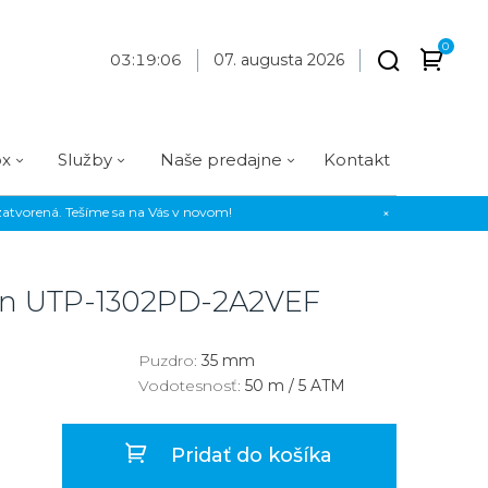
0
03
:
19
:
06
07. augusta 2026
ox
Služby
Naše predajne
Kontakt
atvorená. Tešíme sa na Vás v novom!
×
Praha
Prevedenie
Prevedenie
Osadenie
Materiál
Materiál
erky
Analógové
Analógové
Diamanty
Oceľ
Oceľ
on
UTP-1302PD-2A2VEF
EE
Digitálne
Digitálne
Kamienky
Titán
Titán
us Style
Okrúhle
Okrúhle
Keramika
Keramika
Puzdro:
35 mm
Vodotesnosť:
50 m / 5 ATM
us Silver
Hranaté
Hranaté
Karbón
Zlato
Zlaté
Zlaté
Zlato
Pridať do košíka
Strieborné
Strieborné
Bronz