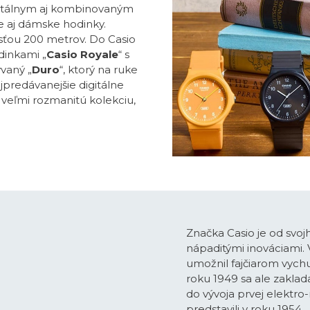
itálnym aj kombinovaným
e aj dámske hodinky.
ťou 200 metrov. Do Casio
dinkami „
Casio Royale
“ s
vaný „
Duro
“, ktorý na ruke
ajpredávanejšie digitálne
o veľmi rozmanitú kolekciu,
Značka Casio je od svoj
nápaditými inováciami.
umožnil fajčiarom vychu
roku 1949 sa ale zaklada
do vývoja prvej elektro
predstavili v roku 1954.