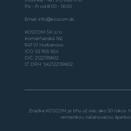
Po - Pi od 8:00 - 16:00
Email:
info@koscom.sk
KOSCOM SK s.r.o.
Komárňanská 162
947 01 Hurbanovo
IČO: 55 955 924
DIČ: 2122139602
IČ DPH: SK2122139602
Značka KOSCOM je trhu už viac ako 30 rokov. N
remienkov, naťahovačov, šperko