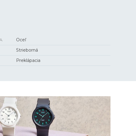
A
Oceľ
Strieborná
Preklápacia