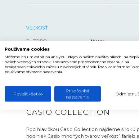
VEĽKOSŤ
PUZDRO
35 mm
Používame cookies
HRÚBKA
9,1 mm
Môžeme ich umiestniť na analýzu údajov o našich návštevníkoch, na zlepš
našich webových stránok, zobrazovanie prispôsobeného obsahu a na
poskytovanie skvelého zážitku z webových stránok. Pre viac informácií o c
používame otvorené nastavenia.
Prispôsobiť
Povoliť všetko
Odmietnuť
nastavenia
CASIO COLLECTION
Pod hlavičkou Casio Collection nájdeme širokú
hodiniek Casio mnohých tvarov, veľkostí, farieb 