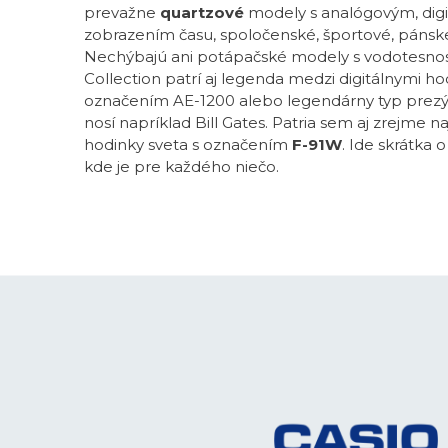
prevažne
quartzové
modely s analógovým, dig
zobrazením času, spoločenské, športové, pánsk
Nechýbajú ani potápačské modely s vodotesnos
Collection patrí aj legenda medzi digitálnymi ho
označením AE-1200 alebo legendárny typ prezý
nosí napríklad Bill Gates. Patria sem aj zrejme n
hodinky sveta s označením
F-91W
. Ide skrátka 
kde je pre každého niečo.