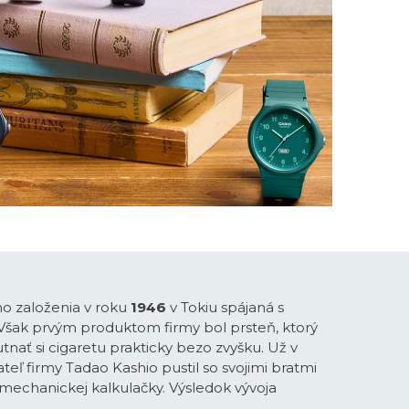
ho založenia v roku
1946
v Tokiu spájaná s
 Však prvým produktom firmy bol prsteň, ktorý
tnať si cigaretu prakticky bezo zvyšku. Už v
teľ firmy Tadao Kashio pustil so svojimi bratmi
-mechanickej kalkulačky. Výsledok vývoja