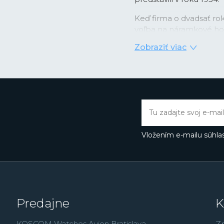
Keď firma o dvadsať rok
voľba na náramkové hod
podobe nástupu quartzo
Zobraziť viac
digitálnym zobrazením ča
kombinácii videla prílež
integrovaných obvodov 
prvé hodinky
Casiotro
kalendárom, ktorý správ
mesiacoch. Rýchlo potom
ako večný kalendár so s
svetový čas a ďalšie. Ino
Vložením e-mailu súhlas
prvýkrát použilo pre tel
skutočne nárazu odoln
Práve rad G-Shock dnes 
ďalším patria zmenše
množstvo analógových
Predajne
K
modely
Edifice
, outdo
rad
Vintage
,
alebo rád
KOSCOM Watches Avion Bratislava