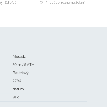
Zdieľať
Pridať do zoznamu želaní
59,9 €
Mosadz
50 m / 5 ATM
Batériový
2784
dátum
91 g