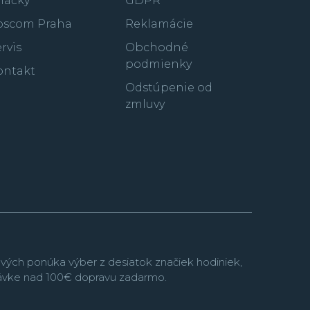
načky
GDPR
oscom Praha
Reklamácie
rvis
Obchodné
podmienky
ontakt
Odstúpenie od
zmluvy
vých ponúka výber z desiatok značiek hodiniek,
návke nad 100€ dopravu zadarmo.